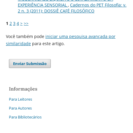
EXPERIÊNCIA SENSORIAL
,
Cadernos do PET Filosofia: v.
2 n. 3 (2011): DOSSIÊ CAFÉ FILOSÓFICO
1
2
3
4
>
>>
Você também pode
iniciar uma pesquisa avançada por
similaridade
para este artigo.
Enviar Submissão
Informações
Para Leitores
Para Autores
Para Bibliotecários