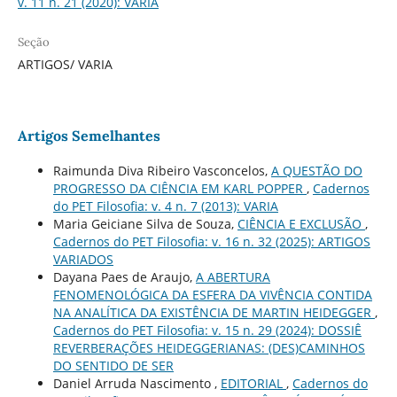
v. 11 n. 21 (2020): VARIA
Seção
ARTIGOS/ VARIA
Artigos Semelhantes
Raimunda Diva Ribeiro Vasconcelos,
A QUESTÃO DO
PROGRESSO DA CIÊNCIA EM KARL POPPER
,
Cadernos
do PET Filosofia: v. 4 n. 7 (2013): VARIA
Maria Geiciane Silva de Souza,
CIÊNCIA E EXCLUSÃO
,
Cadernos do PET Filosofia: v. 16 n. 32 (2025): ARTIGOS
VARIADOS
Dayana Paes de Araujo,
A ABERTURA
FENOMENOLÓGICA DA ESFERA DA VIVÊNCIA CONTIDA
NA ANALÍTICA DA EXISTÊNCIA DE MARTIN HEIDEGGER
,
Cadernos do PET Filosofia: v. 15 n. 29 (2024): DOSSIÊ
REVERBERAÇÕES HEIDEGGERIANAS: (DES)CAMINHOS
DO SENTIDO DE SER
Daniel Arruda Nascimento ,
EDITORIAL
,
Cadernos do