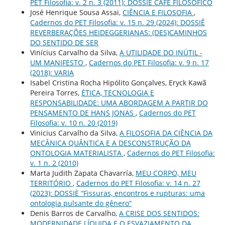
PET Filosofia: v. 2 n. 3 (2011): DOSSIÊ CAFÉ FILOSÓFICO
José Henrique Sousa Assai,
CIÊNCIA E FILOSOFIA
,
Cadernos do PET Filosofia: v. 15 n. 29 (2024): DOSSIÊ
REVERBERAÇÕES HEIDEGGERIANAS: (DES)CAMINHOS
DO SENTIDO DE SER
Vinícius Carvalho da Silva,
A UTILIDADE DO INÚTIL -
UM MANIFESTO
,
Cadernos do PET Filosofia: v. 9 n. 17
(2018): VARIA
Isabel Cristina Rocha Hipólito Gonçalves, Eryck Kawã
Pereira Torres,
ÉTICA, TECNOLOGIA E
RESPONSABILIDADE: UMA ABORDAGEM A PARTIR DO
PENSAMENTO DE HANS JONAS
,
Cadernos do PET
Filosofia: v. 10 n. 20 (2019)
Vinicius Carvalho da Silva,
A FILOSOFIA DA CIÊNCIA DA
MECÂNICA QUÂNTICA E A DESCONSTRUÇÃO DA
ONTOLOGIA MATERIALISTA
,
Cadernos do PET Filosofia:
v. 1 n. 2 (2010)
Marta Judith Zapata Chavarría,
MEU CORPO, MEU
TERRITÓRIO
,
Cadernos do PET Filosofia: v. 14 n. 27
(2023): DOSSIÈ “Fissuras, encontros e rupturas: uma
ontologia pulsante do gênero”
Denis Barros de Carvalho,
A CRISE DOS SENTIDOS:
MODERNIDADE LÍQUIDA E O ESVAZIAMENTO DA