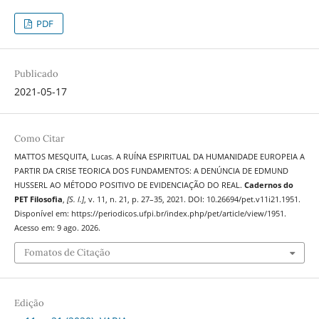
PDF
Publicado
2021-05-17
Como Citar
MATTOS MESQUITA, Lucas. A RUÍNA ESPIRITUAL DA HUMANIDADE EUROPEIA A
PARTIR DA CRISE TEORICA DOS FUNDAMENTOS: A DENÚNCIA DE EDMUND
HUSSERL AO MÉTODO POSITIVO DE EVIDENCIAÇÃO DO REAL.
Cadernos do
PET Filosofia
,
[S. l.]
, v. 11, n. 21, p. 27–35, 2021. DOI: 10.26694/pet.v11i21.1951.
Disponível em: https://periodicos.ufpi.br/index.php/pet/article/view/1951.
Acesso em: 9 ago. 2026.
Fomatos de Citação
Edição