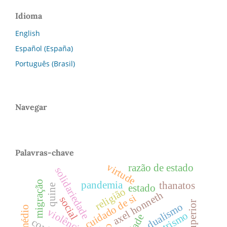
Idioma
English
Español (España)
Português (Brasil)
Navegar
Palavras-chave
virtude
razão de estado
solidariedade
migração
pandemia
thanatos
estado
quine
religião
axel honneth
cuidado de si
social
dualismo
violência