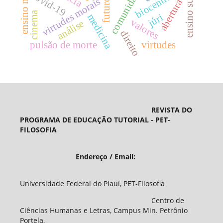
ensino superior
ensino médio
biocentrismo
comunidade
covid-19
virtudes morais
futuro
abertura
cinema
júri
medicina
valores
análise
direito
pulsão de morte
virtudes
REVISTA DO
PROGRAMA DE EDUCAÇÃO TUTORIAL - PET-
FILOSOFIA
Endereço / Email:
Universidade Federal do Piauí, PET-Filosofia
Centro de
Ciências Humanas e Letras, Campus Min. Petrônio
Portela,