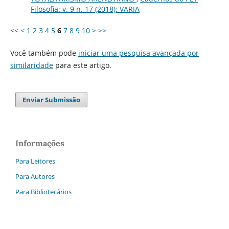
Filosofia: v. 9 n. 17 (2018): VARIA
<<
<
1
2
3
4
5
6
7
8
9
10
>
>>
Você também pode
iniciar uma pesquisa avançada por
similaridade
para este artigo.
Enviar Submissão
Informações
Para Leitores
Para Autores
Para Bibliotecários