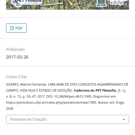
PDF
Publicado
2017-03-26
Como Citar
SOARES, Márcia Fernanda. UMA ANÁLISE DOS CONCEITOS AGAMBENIANOS DE
CAMPO, VIDA NUA E ESTADO DE EXCEÇÃO.
Cadernos do PET Filosofia
,
[S. l.]
,
v. 8, n. 15, p. 33–47, 2017. DOI: 10.26694/pet.v8i15.1995. Disponível em:
https://periodicos.ufpi.br/index.php/pet/article/view/1995. Acesso em: 8 ago.
2026.
Fomatos de Citação