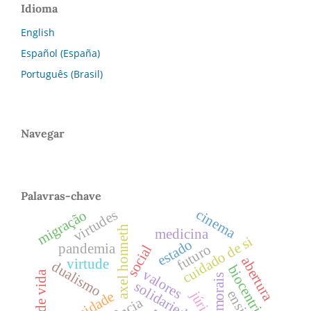
Idioma
English
Español (España)
Português (Brasil)
Navegar
Palavras-chave
cinema
virtudes
migração
axel honneth
medicina
cuidado de si
estado
pandemia
futuro
social
abertura
virtude
dualismo
biocentrismo
valores
solidariedade
júri