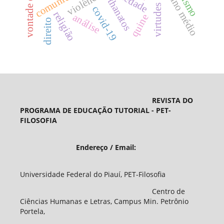
vontade de vida
virtudes morais
ensino médio
comunidade
violência
thanatos
covid-19
religião
análise
quine
direito
REVISTA DO
PROGRAMA DE EDUCAÇÃO TUTORIAL - PET-
FILOSOFIA
Endereço / Email:
Universidade Federal do Piauí, PET-Filosofia
Centro de
Ciências Humanas e Letras, Campus Min. Petrônio
Portela,