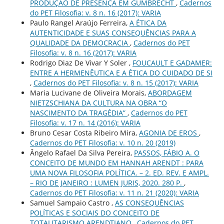
PRODUÇÃO DE PRESENÇA EM GUMBRECHT
,
Cadernos
do PET Filosofia: v. 8 n. 16 (2017): VARIA
Paulo Rangel Araújo Ferreira,
A ÉTICA DA
AUTENTICIDADE E SUAS CONSEQUÊNCIAS PARA A
QUALIDADE DA DEMOCRACIA
,
Cadernos do PET
Filosofia: v. 8 n. 16 (2017): VARIA
Rodrigo Diaz De Vivar Y Soler ,
FOUCAULT E GADAMER:
ENTRE A HERMENÊUTICA E A ÉTICA DO CUIDADO DE SI
,
Cadernos do PET Filosofia: v. 8 n. 15 (2017): VARIA
Maria Lucivane de Oliveira Morais,
ABORDAGEM
NIETZSCHIANA DA CULTURA NA OBRA “O
NASCIMENTO DA TRAGÉDIA”
,
Cadernos do PET
Filosofia: v. 17 n. 14 (2016): VARIA
Bruno Cesar Costa Ribeiro Mira,
AGONIA DE EROS
,
Cadernos do PET Filosofia: v. 10 n. 20 (2019)
Ângelo Rafael Da Silva Pereira,
PASSOS, FÁBIO A. O
CONCEITO DE MUNDO EM HANNAH ARENDT : PARA
UMA NOVA FILOSOFIA POLÍTICA. – 2. ED. REV. E AMPL.
– RIO DE JANEIRO : LUMEN JURIS, 2020. 280 P.
,
Cadernos do PET Filosofia: v. 11 n. 21 (2020): VARIA
Samuel Sampaio Castro ,
AS CONSEQUÊNCIAS
POLÍTICAS E SOCIAIS DO CONCEITO DE
TOTALITARISMO ARENDTIANO
,
Cadernos do PET