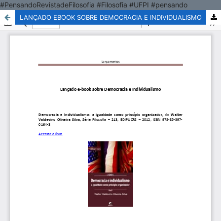
#PensandoRevistadeFilosofia #Filosofia #UFPI #pensando
LANÇADO EBOOK SOBRE DEMOCRACIA E INDIVIDUALISMO