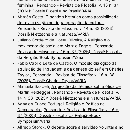
feminina
,
Pensando - Revista de Filosofia: v. 15 n. 34
(2024): Dossiê Filosofia no Brasil/VARIA
Abraão Costa,
O sentido histórico como possibilidade
de revitalização ou depauperação da cultura
,
Pensando - Revista de Filosofia: v. 14 n. 33 (2023):
Dossiê Nietzsche e a Natureza/VARIA
Juliano Cordeiro da Costa Oliveira,
A Religião e o
movimento do social em Marx e Engels
,
Pensando -
Revista de Filosofia: v. 16 n. 37 (2025): Dossiê Filosofia
da Religião/Book Symposium/Varia
Fabio Caprio Leite de Castro,
O modelo dialógico da
aquisição de linguagem e da gênese do self em Charles
Taylor
,
Pensando - Revista de Filosofia: v. 16 n. 38
(2025): Dossiê Charles Taylor/VARIA
Manuela Saadeh,
A questão da Técnica sob a ótica de
Martin Heidegger
,
Pensando - Revista de Filosofia: v.
14 n. 33 (2023): Dossiê Nietzsche e a Natureza/VARIA
Agnaldo Cuoco Portugal,
Religião e Política na
Democracia
,
Pensando - Revista de Filosofia: v. 16 n.
37 (2025): Dossiê Filosofia da Religião/Book
Symposium/Varia
Alfredo Storck,
O debate sobre a servidão voluntária no