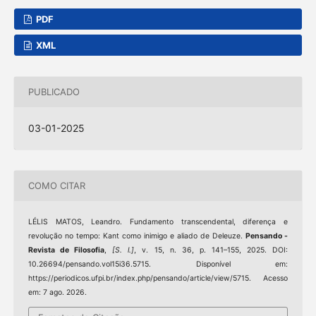
PDF
XML
PUBLICADO
03-01-2025
COMO CITAR
LÉLIS MATOS, Leandro. Fundamento transcendental, diferença e
revolução no tempo: Kant como inimigo e aliado de Deleuze.
Pensando -
Revista de Filosofia
,
[S. l.]
, v. 15, n. 36, p. 141–155, 2025. DOI:
10.26694/pensando.vol15i36.5715. Disponível em:
https://periodicos.ufpi.br/index.php/pensando/article/view/5715. Acesso
em: 7 ago. 2026.