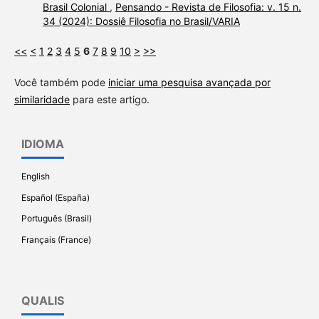
Brasil Colonial
,
Pensando - Revista de Filosofia: v. 15 n.
34 (2024): Dossiê Filosofia no Brasil/VARIA
<<
<
1
2
3
4
5
6
7
8
9
10
>
>>
Você também pode
iniciar uma pesquisa avançada por
similaridade
para este artigo.
IDIOMA
English
Español (España)
Português (Brasil)
Français (France)
QUALIS