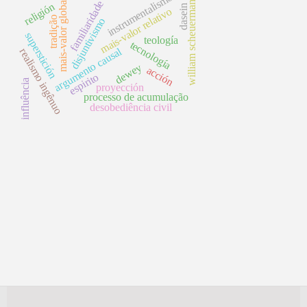
instrumentalismo
mais-valor global
familiaridade
william scheuerman
religión
dasein
mais-valor relativo
tradição
disjuntivismo
superstición
teología
tecnología
argumento causal
realismo ingênuo
dewey
acción
espirito
influência
proyección
processo de acumulação
desobediência civil