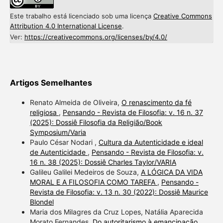
Este trabalho está licenciado sob uma licença
Creative Commons
Attribution 4.0 International License
.
Ver:
https://creativecommons.org/licenses/by/4.0/
Artigos Semelhantes
Renato Almeida de Oliveira,
O renascimento da fé
religiosa
,
Pensando - Revista de Filosofia: v. 16 n. 37
(2025): Dossiê Filosofia da Religião/Book
Symposium/Varia
Paulo César Nodari ,
Cultura da Autenticidade e ideal
de Autenticidade
,
Pensando - Revista de Filosofia: v.
16 n. 38 (2025): Dossiê Charles Taylor/VARIA
Galileu Galilei Medeiros de Souza,
A LÓGICA DA VIDA
MORAL E A FILOSOFIA COMO TAREFA
,
Pensando -
Revista de Filosofia: v. 13 n. 30 (2022): Dossiê Maurice
Blondel
Maria dos Milagres da Cruz Lopes, Natália Aparecida
Morato Fernandes,
Do autoritarismo à emancipação