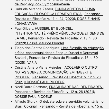
da Religião/Book Symposium/Varia
Gabriela Miranda Zabeu,
FUNDAMENTOS DE UMA
EDUCAÇÃO FILOSÓFICA HERMENÊUTICA
,
Pensando -
Revista de Filosofia: v. 11 n. 24 (2020): DOSSIÊ HANS
JONAS/VARIA
Paul Gilbert,
HUSSERL ET BLONDEL.
INTENTIONNALITÉ PHÉNOMÉNOLOGIQUE ET SENS DE
LA VIE
,
Pensando - Revista de Filosofia: v. 13 n. 30
(2022): Dossiê Maurice Blondel
Tiago dos Santos Rodrigues,
Uma filosofia da educação
crítica-consensual desde Enrique Dussel e Dermeval
Saviani
,
Pensando - Revista de Filosofia: v. 16 n. 39
(2025): VARIA
Cristina Amaro Viana Meireles ,
ACOLHER O OUTRO:
NOTAS SOBRE A COMUNICAÇÃO EM NABERT E
RICOEUR
,
Pensando - Revista de Filosofia: v. 12 n. 26
(2021): DOSSIÊ PAUL RICOEUR
Noeli Dutra Rossatto,
FRAGILIDADE DAS IDENTIDADES
,
Pensando - Revista de Filosofia: v. 12 n. 26 (2021):
DOSSIÊ PAUL RICOEUR
Alfredo Storck,
O debate sobre a servidão voluntária no
Brasil Colonial
,
Pensando - Revista de Filosofia: v. 15 n.