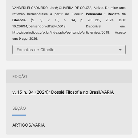
VANDERLEI CARNEIRO, José; OLIVEIRA DE SOUZA, Aloizio. Do mito: uma
reflexão hermenêutica a partir de Ricoeur.
Pensando - Revista de
Filosofia
,
[S. l.]
, v. 15, n. 34, p. 205–215, 2024. DOI:
10.26694/pensando.vol15i34.5019. Disponível em:
https://periodicos.ufpi.br/index.php/pensando/article/view/5019. Acesso
em: 9 ago. 2026.
Fomatos de Citação
EDIÇÃO
v. 15 n. 34 (2024): Dossiê Filosofia no Brasil/VARIA
SEÇÃO
ARTIGOS/VARIA