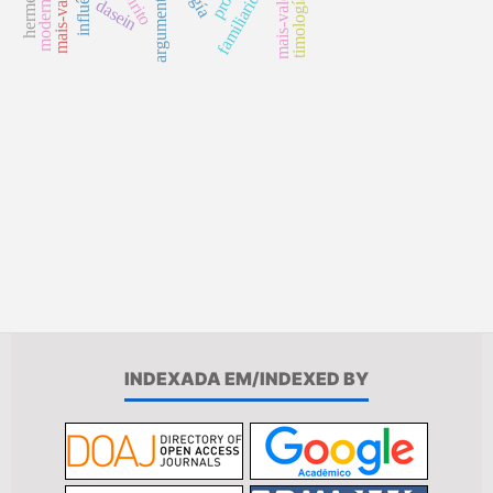
argumento causal
modernização
influência
familiaridade
espirito
timología
dasein
INDEXADA EM/INDEXED BY