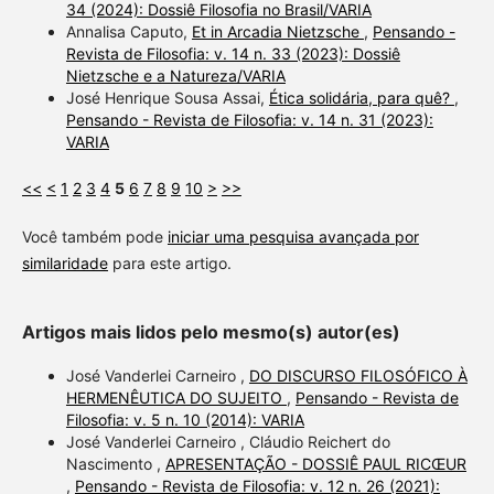
34 (2024): Dossiê Filosofia no Brasil/VARIA
Annalisa Caputo,
Et in Arcadia Nietzsche
,
Pensando -
Revista de Filosofia: v. 14 n. 33 (2023): Dossiê
Nietzsche e a Natureza/VARIA
José Henrique Sousa Assai,
Ética solidária, para quê?
,
Pensando - Revista de Filosofia: v. 14 n. 31 (2023):
VARIA
<<
<
1
2
3
4
5
6
7
8
9
10
>
>>
Você também pode
iniciar uma pesquisa avançada por
similaridade
para este artigo.
Artigos mais lidos pelo mesmo(s) autor(es)
José Vanderlei Carneiro ,
DO DISCURSO FILOSÓFICO À
HERMENÊUTICA DO SUJEITO
,
Pensando - Revista de
Filosofia: v. 5 n. 10 (2014): VARIA
José Vanderlei Carneiro , Cláudio Reichert do
Nascimento ,
APRESENTAÇÃO - DOSSIÊ PAUL RICŒUR
,
Pensando - Revista de Filosofia: v. 12 n. 26 (2021):