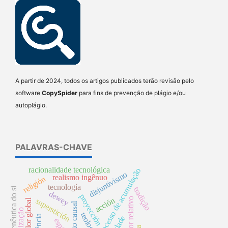
A partir de 2024, todos os artigos publicados terão revisão pelo
software
CopySpider
para fins de prevenção de plágio e/ou
autoplágio.
PALAVRAS-CHAVE
racionalidade tecnológica
processo de acumulação
disjuntivismo
realismo ingênuo
religión
tecnología
hermenêutica do si
tradição
dewey
proyección
mais-valor relativo
acción
superstición
mais-valor global
teología