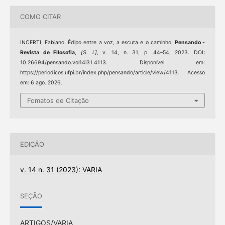
COMO CITAR
INCERTI, Fabiano. Édipo entre a voz, a escuta e o caminho.
Pensando -
Revista de Filosofia
,
[S. l.]
, v. 14, n. 31, p. 44–54, 2023. DOI:
10.26694/pensando.vol14i31.4113. Disponível em:
https://periodicos.ufpi.br/index.php/pensando/article/view/4113. Acesso
em: 6 ago. 2026.
Fomatos de Citação
EDIÇÃO
v. 14 n. 31 (2023): VARIA
SEÇÃO
ARTIGOS/VARIA