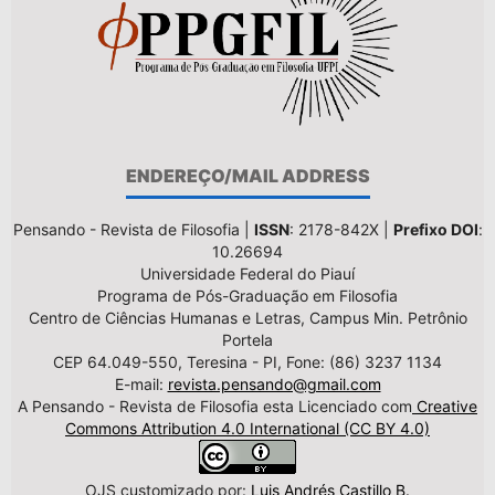
ENDEREÇO/MAIL ADDRESS
Pensando - Revista de Filosofia |
ISSN
: 2178-842X |
Prefixo DOI
:
10.26694
Universidade Federal do Piauí
Programa de Pós-Graduação em Filosofia
Centro de Ciências Humanas e Letras, Campus Min. Petrônio
Portela
CEP 64.049-550, Teresina - PI, Fone: (86) 3237 1134
E-mail:
revista.pensando@gmail.com
A Pensando - Revista de Filosofia esta Licenciado com
Creative
Commons Attribution 4.0 International (CC BY 4.0)
OJS customizado por:
Luis Andrés Castillo B.