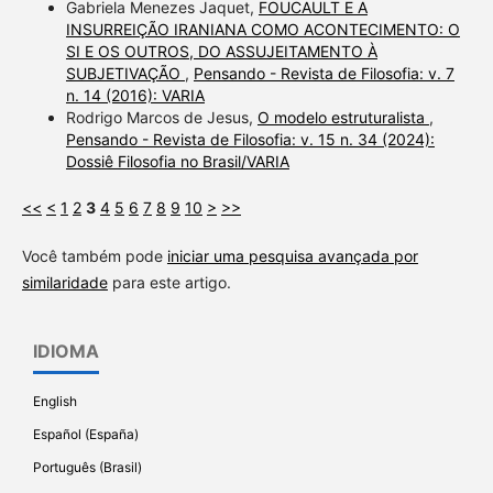
Gabriela Menezes Jaquet,
FOUCAULT E A
INSURREIÇÃO IRANIANA COMO ACONTECIMENTO: O
SI E OS OUTROS, DO ASSUJEITAMENTO À
SUBJETIVAÇÃO
,
Pensando - Revista de Filosofia: v. 7
n. 14 (2016): VARIA
Rodrigo Marcos de Jesus,
O modelo estruturalista
,
Pensando - Revista de Filosofia: v. 15 n. 34 (2024):
Dossiê Filosofia no Brasil/VARIA
<<
<
1
2
3
4
5
6
7
8
9
10
>
>>
Você também pode
iniciar uma pesquisa avançada por
similaridade
para este artigo.
IDIOMA
English
Español (España)
Português (Brasil)