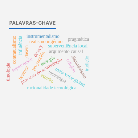
PALAVRAS-CHAVE
instrumentalismo
influência
contratualismo
pragmática
realismo ingênuo
superveniência local
dewey
dasein
argumento causal
proyección
disjuntivismo
teología
tradição
superstición
processo de acumulação
religión
timología
herança
mais-valor global
tecnología
espirito
racionalidade tecnológica