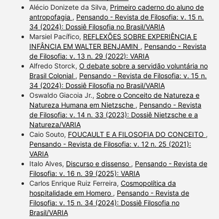
Alécio Donizete da Silva,
Primeiro caderno do aluno de
antropofagia
,
Pensando - Revista de Filosofia: v. 15 n.
34 (2024): Dossiê Filosofia no Brasil/VARIA
Marsiel Pacífico,
REFLEXÕES SOBRE EXPERIÊNCIA E
INFÂNCIA EM WALTER BENJAMIN
,
Pensando - Revista
de Filosofia: v. 13 n. 29 (2022): VARIA
Alfredo Storck,
O debate sobre a servidão voluntária no
Brasil Colonial
,
Pensando - Revista de Filosofia: v. 15 n.
34 (2024): Dossiê Filosofia no Brasil/VARIA
Oswaldo Giacoia Jr.,
Sobre o Conceito de Natureza e
Natureza Humana em Nietzsche
,
Pensando - Revista
de Filosofia: v. 14 n. 33 (2023): Dossiê Nietzsche e a
Natureza/VARIA
Caio Souto,
FOUCAULT E A FILOSOFIA DO CONCEITO
,
Pensando - Revista de Filosofia: v. 12 n. 25 (2021):
VARIA
Italo Alves,
Discurso e dissenso
,
Pensando - Revista de
Filosofia: v. 16 n. 39 (2025): VARIA
Carlos Enrique Ruiz Ferreira,
Cosmopolítica da
hospitalidade em Homero
,
Pensando - Revista de
Filosofia: v. 15 n. 34 (2024): Dossiê Filosofia no
Brasil/VARIA