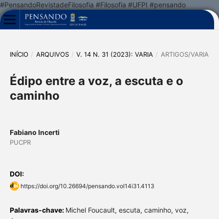
#PensandoRevistadeFilosofia #Filosofia #UFPI #pensando
INÍCIO
/
ARQUIVOS
/
V. 14 N. 31 (2023): VARIA
/
ARTIGOS/VARIA
Édipo entre a voz, a escuta e o
caminho
Fabiano Incerti
PUCPR
DOI:
https://doi.org/10.26694/pensando.vol14i31.4113
Palavras-chave:
Michel Foucault, escuta, caminho, voz,