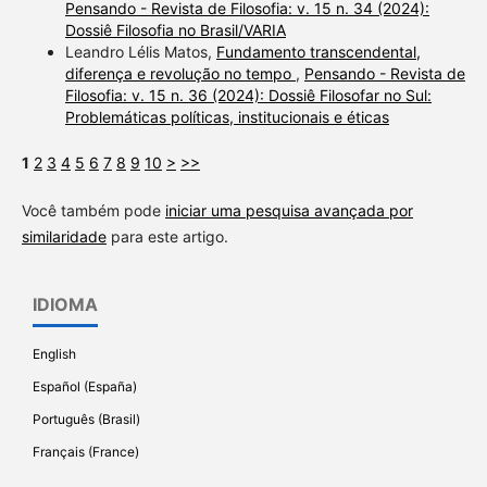
Pensando - Revista de Filosofia: v. 15 n. 34 (2024):
Dossiê Filosofia no Brasil/VARIA
Leandro Lélis Matos,
Fundamento transcendental,
diferença e revolução no tempo
,
Pensando - Revista de
Filosofia: v. 15 n. 36 (2024): Dossiê Filosofar no Sul:
Problemáticas políticas, institucionais e éticas
1
2
3
4
5
6
7
8
9
10
>
>>
Você também pode
iniciar uma pesquisa avançada por
similaridade
para este artigo.
IDIOMA
English
Español (España)
Português (Brasil)
Français (France)