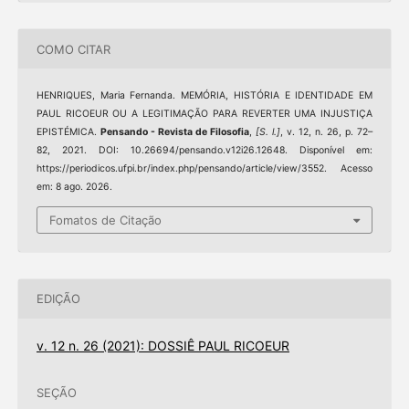
COMO CITAR
HENRIQUES, Maria Fernanda. MEMÓRIA, HISTÓRIA E IDENTIDADE EM
PAUL RICOEUR OU A LEGITIMAÇÃO PARA REVERTER UMA INJUSTIÇA
EPISTÉMICA.
Pensando - Revista de Filosofia
,
[S. l.]
, v. 12, n. 26, p. 72–
82, 2021. DOI: 10.26694/pensando.v12i26.12648. Disponível em:
https://periodicos.ufpi.br/index.php/pensando/article/view/3552. Acesso
em: 8 ago. 2026.
Fomatos de Citação
EDIÇÃO
v. 12 n. 26 (2021): DOSSIÊ PAUL RICOEUR
SEÇÃO