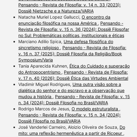
Pensando - Revista de Filosofia: v. 14 n. 33 (2023):
Dossiê Nietzsche e a Natureza/VARIA
Natacha Muriel Lopez Gallucci,
O encontro da
enunciação filosófica na nossa América
,
Pensando -
Revista de Filosofia: v. 15 n. 36 (2024): Dossiê Filosofar
no Sul: Problemáticas políticas, institucionais e éticas
Marciano Adilio Spica,
Uma defesa filosófica do
sincretismo religioso
,
Pensando - Revista de Filosofia:
v. 16 n. 37 (2025): Dossiê Filosofia da Religião/Book
Symposium/Varia
Tania Aparecida Kuhnen,
Ética do Cuidado e superação
do Antropocentrismo
,
Pensando - Revista de Filosofia:
v. 17 n. 40 (2026): Dossiê Ética das Virtudes Ambiental
Vladimir Miguel Rodrigues,
Uma outra visão sobre a
dialética do senhor e do escravo e a observação que
mudou a história
,
Pensando - Revista de Filosofia: v. 15
n. 34 (2024): Dossiê Filosofia no Brasil/VARIA
Rodrigo Marcos de Jesus,
O modelo estruturalista
,
Pensando - Revista de Filosofia: v. 15 n. 34 (2024):
Dossiê Filosofia no Brasil/VARIA
José Vanderlei Carneiro, Aloizio Oliveira de Souza,
Do
mito: uma reflexão hermenêutica a partir de Ricoeur
,