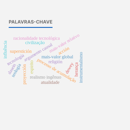
PALAVRAS-CHAVE
mais-valor relativo
racionalidade tecnológica
civilização
influência
argumento causal
acción
superstición
instrumentalismo
tecnología
mais-valor global
processo de acumulação
religión
espirito
dewey
herança
dasein
teología
proyección
realismo ingênuo
atualidade