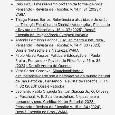
Caio Paz,
O messianismo profano da forma-de-vida.
,
Pensando - Revista de Filosofia: v. 14 n. 31 (2023):
VARIA
Thiago Nunes Barros,
Relevância e atualidade do ὑπέρ
na Teologia Filosófica de Dionísio Areopagita
,
Pensando
- Revista de Filosofia: v. 16 n. 37 (2025): Dossiê
Filosofia da Religião/Book Symposium/Varia
Antonio Edmilson Pachoal,
Esquecimento e natureza
,
Pensando - Revista de Filosofia: v. 14 n. 33 (2023):
Dossiê Nietzsche e a Natureza/VARIA
Fábio Abreu Passos,
Política e Educação em Paulo
Freire
,
Pensando - Revista de Filosofia: v. 15 n. 35
(2024): Dossiê Antero de Quental
Vitor Sartori Cordova,
Situacionalidade e
circunstancialidade sob a perspectiva do mundo natural
de Jan Patočka
,
Pensando - Revista de Filosofia: v. 14
n. 32 (2023): Dossiê Patočka
Leonardo Pablo Origuela Santos,
Giacoia Jr., O; Oliveira,
J; Paschoal, A. E. Sala de espelhos: Nietzsche e o
perspectivismo. Curitiba: Kotter Editorial, 2023.
,
Pensando - Revista de Filosofia: v. 15 n. 34 (2024):
Dossiê Filosofia no Brasil/VARIA