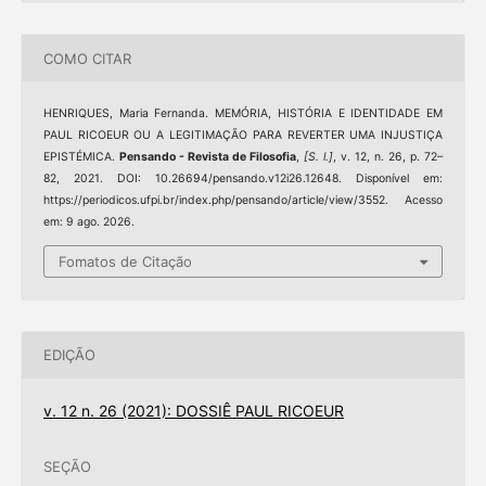
COMO CITAR
HENRIQUES, Maria Fernanda. MEMÓRIA, HISTÓRIA E IDENTIDADE EM
PAUL RICOEUR OU A LEGITIMAÇÃO PARA REVERTER UMA INJUSTIÇA
EPISTÉMICA.
Pensando - Revista de Filosofia
,
[S. l.]
, v. 12, n. 26, p. 72–
82, 2021. DOI: 10.26694/pensando.v12i26.12648. Disponível em:
https://periodicos.ufpi.br/index.php/pensando/article/view/3552. Acesso
em: 9 ago. 2026.
Fomatos de Citação
EDIÇÃO
v. 12 n. 26 (2021): DOSSIÊ PAUL RICOEUR
SEÇÃO