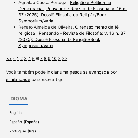
Agnaldo Cuoco Portugal,
Religião e Política na
Democracia
,
Pensando - Revista de Filosofia: v. 16 n.
37 (2025): Dossiê Filosofia da Religião/Book
Symposium/Varia
Renato Almeida de Oliveira,
O renascimento da fé
religiosa
,
Pensando - Revista de Filosofia: v. 16 n. 37
(2025): Dossiê Filosofia da Religião/Book
Symposium/Varia
<<
<
1
2
3
4
5
6
7
8
9
10
>
>>
Você também pode
iniciar uma pesquisa avançada por
similaridade
para este artigo.
IDIOMA
English
Español (España)
Português (Brasil)