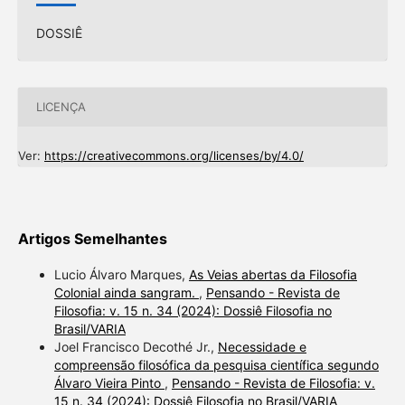
DOSSIÊ
LICENÇA
Ver:
https://creativecommons.org/licenses/by/4.0/
Artigos Semelhantes
Lucio Álvaro Marques,
As Veias abertas da Filosofia
Colonial ainda sangram.
,
Pensando - Revista de
Filosofia: v. 15 n. 34 (2024): Dossiê Filosofia no
Brasil/VARIA
Joel Francisco Decothé Jr.,
Necessidade e
compreensão filosófica da pesquisa científica segundo
Álvaro Vieira Pinto
,
Pensando - Revista de Filosofia: v.
15 n. 34 (2024): Dossiê Filosofia no Brasil/VARIA