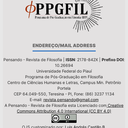
ENDEREÇO/MAIL ADDRESS
Pensando - Revista de Filosofia |
ISSN
: 2178-842X |
Prefixo DOI
:
10.26694
Universidade Federal do Piauí
Programa de Pós-Graduação em Filosofia
Centro de Ciências Humanas e Letras, Campus Min. Petrônio
Portela
CEP 64.049-550, Teresina - PI, Fone: (86) 3237 1134
E-mail:
revista.pensando@gmail.com
A Pensando - Revista de Filosofia esta Licenciado com
Creative
Commons Attribution 4.0 International (CC BY 4.0)
OJS customizado por:
Luis Andrés Castillo B.