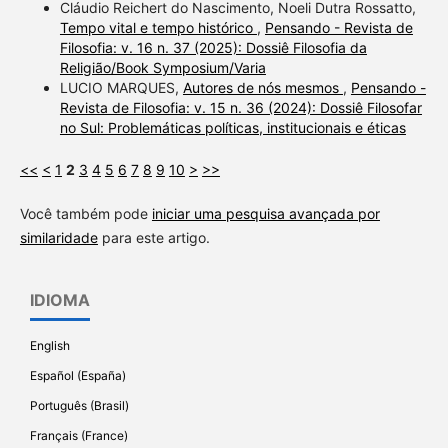
Cláudio Reichert do Nascimento, Noeli Dutra Rossatto,
Tempo vital e tempo histórico
,
Pensando - Revista de
Filosofia: v. 16 n. 37 (2025): Dossiê Filosofia da
Religião/Book Symposium/Varia
LUCIO MARQUES,
Autores de nós mesmos
,
Pensando -
Revista de Filosofia: v. 15 n. 36 (2024): Dossiê Filosofar
no Sul: Problemáticas políticas, institucionais e éticas
<<
<
1
2
3
4
5
6
7
8
9
10
>
>>
Você também pode
iniciar uma pesquisa avançada por
similaridade
para este artigo.
IDIOMA
English
Español (España)
Português (Brasil)
Français (France)