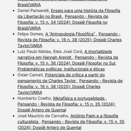
Brasil/VARIA
Daniel Pansarelli,
Ensaio para uma história da Filosofia
da Libertação no Brasil
,
Pensando - Revista de
Filosofia: v. 15 n. 34 (2024): Dossiê Filosofia no
Brasil/VARIA
Felipe Gomes,
A “Antropologia Filosófica”
,
Pensando -
Revista de Filosofia: v. 16 n. 38 (2025): Dossiê Charles
Taylor/VARIA
Luiz Paulo Matias, Elsio José Corá,
A imortalidade
narrativa em Hannah Arendt
,
Pensando - Revista de
Filosofia: v. 15 n. 36 (2024): Dossiê Filosofar no Sul:
Problemáticas políticas, institucionais e éticas
Odair Camati,
Potenciais de crítica a partir do
pensamento de Charles Taylor
,
Pensando - Revista de
Filosofia: v. 16 n. 38 (2025): Dossiê Charles
Taylor/VARIA
Humberto Coelho,
Metafísica e portugalidade
,
Pensando - Revista de Filosofia: v. 15 n. 35 (2024):
Dossiê Antero de Quental
José Maurício de Carvalho,
Antônio Paim e a filosofia
culturalista
,
Pensando - Revista de Filosofia: v. 15 n. 35
(2024): Dossiê Antero de Quental