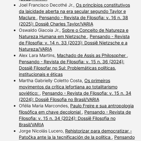
Joel Francisco Decothé Jr.,
Os princípios constitutivos
da laicidade aberta na era secular segundo Taylor e
Maclure
,
Pensando - Revista de Filosofia: v. 16 n. 38
(2025): Dossiê Charles Taylor/VARIA
Oswaldo Giacoia Jr.,
Sobre o Conceito de Natureza e
Natureza Humana em Nietzsche
,
Pensando - Revista
de Filosofia: v. 14 n. 33 (2023): Dossiê Nietzsche e a
Natureza/VARIA
Alex Lara Martins,
Machado de Assis as Philosopher
,
Pensando - Revista de Filosofia: v. 15 n. 36 (2024):
Dossiê Filosofar no Sul: Problemáticas políticas,
institucionais e éticas
Martha Gabrielly Coletto Costa,
Os primeiros
movimentos da crítica lefortiana ao totalitarismo
soviético:
,
Pensando - Revista de Filosofia: v. 15 n. 34
(2024): Dossiê Filosofia no Brasil/VARIA
Ofélia Maria Marcondes,
Paulo Freire e sua antropologia
filosófica em chave decolonial
,
Pensando - Revista de
Filosofia: v. 15 n. 34 (2024): Dossiê Filosofia no
Brasil/VARIA
Jorge Nicolás Lucero,
Rehistorizar para democratizar -
Patočka ante la la tecnificación de la política
,
Pensando