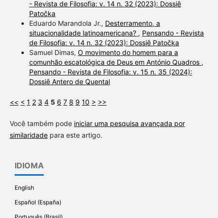
- Revista de Filosofia: v. 14 n. 32 (2023): Dossiê
Patočka
Eduardo Marandola Jr.,
Desterramento, a
situacionalidade latinoamericana?
,
Pensando - Revista
de Filosofia: v. 14 n. 32 (2023): Dossiê Patočka
Samuel Dimas,
O movimento do homem para a
comunhão escatológica de Deus em António Quadros
,
Pensando - Revista de Filosofia: v. 15 n. 35 (2024):
Dossiê Antero de Quental
<<
<
1
2
3
4
5
6
7
8
9
10
>
>>
Você também pode
iniciar uma pesquisa avançada por
similaridade
para este artigo.
IDIOMA
English
Español (España)
Português (Brasil)