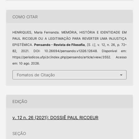
COMO CITAR
HENRIQUES, Maria Fernanda. MEMÓRIA, HISTÓRIA E IDENTIDADE EM
PAUL RICOEUR OU A LEGITIMAÇÃO PARA REVERTER UMA INJUSTIÇA
EPISTÉMICA.
Pensando - Revista de Filosofia
,
[S. l.]
, v. 12, n. 26, p. 72–
82, 2021. DOI: 10.26694/pensando.v12i26.12648. Disponível em:
https://periodicos.ufpi.br/index.php/pensando/article/view/3552. Acesso
em: 10 ago. 2026.
Fomatos de Citação
EDIÇÃO
v. 12 n. 26 (2021): DOSSIÊ PAUL RICOEUR
SEÇÃO