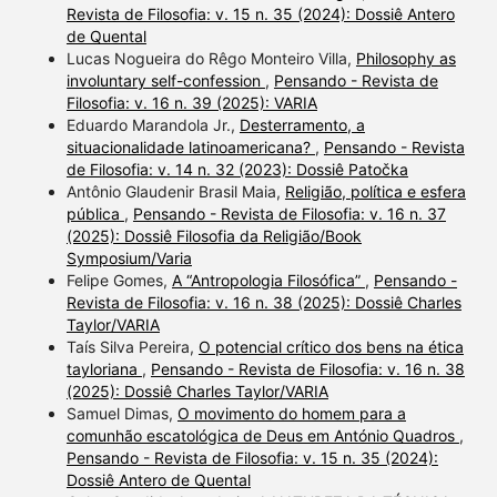
Revista de Filosofia: v. 15 n. 35 (2024): Dossiê Antero
de Quental
Lucas Nogueira do Rêgo Monteiro Villa,
Philosophy as
involuntary self-confession
,
Pensando - Revista de
Filosofia: v. 16 n. 39 (2025): VARIA
Eduardo Marandola Jr.,
Desterramento, a
situacionalidade latinoamericana?
,
Pensando - Revista
de Filosofia: v. 14 n. 32 (2023): Dossiê Patočka
Antônio Glaudenir Brasil Maia,
Religião, política e esfera
pública
,
Pensando - Revista de Filosofia: v. 16 n. 37
(2025): Dossiê Filosofia da Religião/Book
Symposium/Varia
Felipe Gomes,
A “Antropologia Filosófica”
,
Pensando -
Revista de Filosofia: v. 16 n. 38 (2025): Dossiê Charles
Taylor/VARIA
Taís Silva Pereira,
O potencial crítico dos bens na ética
tayloriana
,
Pensando - Revista de Filosofia: v. 16 n. 38
(2025): Dossiê Charles Taylor/VARIA
Samuel Dimas,
O movimento do homem para a
comunhão escatológica de Deus em António Quadros
,
Pensando - Revista de Filosofia: v. 15 n. 35 (2024):
Dossiê Antero de Quental