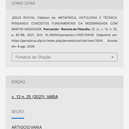
COMO CITAR
JESUS ROCHA, Cleidson de. METAFÍSICA, ONTOLOGIA E TÉCNICA:
PENSANDO CONCEITOS FUNDAMENTAIS DA MODERNIDADE COM
MARTIN HEIDEGGER.
Pensando - Revista de Filosofia
,
[S. l.]
, v. 12, n. 25,
p. 82–89, 2021. DOI: 10.26694/pensando.v12i25.10649. Disponível em:
https://periodicos.ufpi.br/index.php/pensando/article/view/3544. Acesso
em: 8 ago. 2026.
Fomatos de Citação
EDIÇÃO
v. 12 n. 25 (2021): VARIA
SEÇÃO
ARTIGOS/VARIA