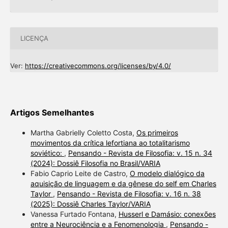
LICENÇA
Ver:
https://creativecommons.org/licenses/by/4.0/
Artigos Semelhantes
Martha Gabrielly Coletto Costa,
Os primeiros
movimentos da crítica lefortiana ao totalitarismo
soviético:
,
Pensando - Revista de Filosofia: v. 15 n. 34
(2024): Dossiê Filosofia no Brasil/VARIA
Fabio Caprio Leite de Castro,
O modelo dialógico da
aquisição de linguagem e da gênese do self em Charles
Taylor
,
Pensando - Revista de Filosofia: v. 16 n. 38
(2025): Dossiê Charles Taylor/VARIA
Vanessa Furtado Fontana,
Husserl e Damásio: conexões
entre a Neurociência e a Fenomenologia
,
Pensando -