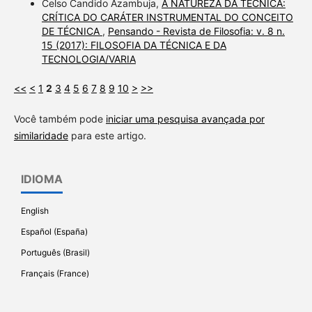
Celso Candido Azambuja,
A NATUREZA DA TÉCNICA:
CRÍTICA DO CARÁTER INSTRUMENTAL DO CONCEITO
DE TÉCNICA
,
Pensando - Revista de Filosofia: v. 8 n.
15 (2017): FILOSOFIA DA TÉCNICA E DA
TECNOLOGIA/VARIA
<<
<
1
2
3
4
5
6
7
8
9
10
>
>>
Você também pode
iniciar uma pesquisa avançada por
similaridade
para este artigo.
IDIOMA
English
Español (España)
Português (Brasil)
Français (France)