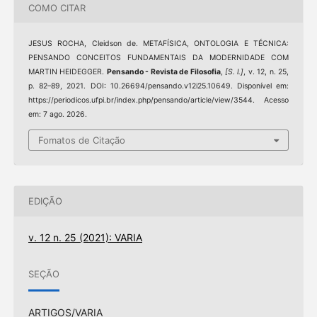
COMO CITAR
JESUS ROCHA, Cleidson de. METAFÍSICA, ONTOLOGIA E TÉCNICA:
PENSANDO CONCEITOS FUNDAMENTAIS DA MODERNIDADE COM
MARTIN HEIDEGGER.
Pensando - Revista de Filosofia
,
[S. l.]
, v. 12, n. 25,
p. 82–89, 2021. DOI: 10.26694/pensando.v12i25.10649. Disponível em:
https://periodicos.ufpi.br/index.php/pensando/article/view/3544. Acesso
em: 7 ago. 2026.
Fomatos de Citação
EDIÇÃO
v. 12 n. 25 (2021): VARIA
SEÇÃO
ARTIGOS/VARIA