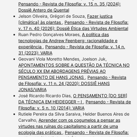
Pensando - Revista de Filosofia: v. 15 n. 35 (2024):
Dossiê Antero de Quental
Jelson Oliveira, Grégori de Souza,
Fazer justiça
[climática] às plantas
,
Pensando - Revista de Filosofia:
v. 17 n. 40 (2026): Dossiê Ética das Virtudes Ambiental
Ruan Pedro Gonçalves Moraes,
A política das
tecnologias de Andrew Feenberg: racionalidade e
experiência
,
Pensando - Revista de Filosofia: v. 14 n.
31 (2023): VARIA
Geovani Viola Moretto Mendes, Joelson Juk,
APONTAMENTOS SOBRE A QUESTÃO DA TÉCNICA NO
SÉCULO XX EM ABORDAGENS PRÉVIAS AO
PENSAMENTO DE HANS JONAS
,
Pensando - Revista
de Filosofia: v. 11 n. 24 (2020): DOSSIÊ HANS
JONAS/VARIA
José Ricardo Ricardo Dias,
O PENSAMENTO [DO SER]
DA TÉCNICA EM HEIDEGGER – I
,
Pensando - Revista de
Filosofia: v. 5 n. 10 (2014): VARIA
Rutiele Pereira da Silva Saraiva, Helder Buenos Aires de
Carvalho,
Aprender com os cogumelos a pensar as
virtudes nas ruínas do capitalismo a partir de uma
ecologia das práticas
,
Pensando - Revista de Filosofia: