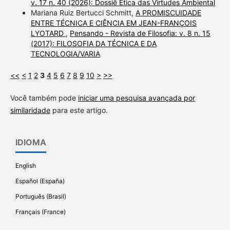
v. 17 n. 40 (2026): Dossiê Ética das Virtudes Ambiental
Mariana Ruiz Bertucci Schmitt,
A PROMISCUIDADE
ENTRE TÉCNICA E CIÊNCIA EM JEAN-FRANÇOIS
LYOTARD
,
Pensando - Revista de Filosofia: v. 8 n. 15
(2017): FILOSOFIA DA TÉCNICA E DA
TECNOLOGIA/VARIA
<<
<
1
2
3
4
5
6
7
8
9
10
>
>>
Você também pode
iniciar uma pesquisa avançada por
similaridade
para este artigo.
IDIOMA
English
Español (España)
Português (Brasil)
Français (France)