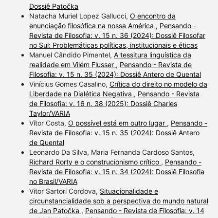
Dossiê Patočka
Natacha Muriel Lopez Gallucci,
O encontro da
enunciação filosófica na nossa América
,
Pensando -
Revista de Filosofia: v. 15 n. 36 (2024): Dossiê Filosofar
no Sul: Problemáticas políticas, institucionais e éticas
Manuel Cândido Pimentel,
A tessitura linguística da
realidade em Vilém Flusser
,
Pensando - Revista de
Filosofia: v. 15 n. 35 (2024): Dossiê Antero de Quental
Vinícius Gomes Casalino,
Crítica do direito no modelo da
Liberdade na Dialética Negativa
,
Pensando - Revista
de Filosofia: v. 16 n. 38 (2025): Dossiê Charles
Taylor/VARIA
Vítor Costa,
O possível está em outro lugar
,
Pensando -
Revista de Filosofia: v. 15 n. 35 (2024): Dossiê Antero
de Quental
Leonardo Da Silva, Maria Fernanda Cardoso Santos,
Richard Rorty e o construcionismo crítico
,
Pensando -
Revista de Filosofia: v. 15 n. 34 (2024): Dossiê Filosofia
no Brasil/VARIA
Vitor Sartori Cordova,
Situacionalidade e
circunstancialidade sob a perspectiva do mundo natural
de Jan Patočka
,
Pensando - Revista de Filosofia: v. 14