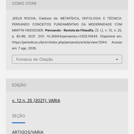
COMO CITAR
JESUS ROCHA, Cleidson de. METAFÍSICA, ONTOLOGIA E TÉCNICA:
PENSANDO CONCEITOS FUNDAMENTAIS DA MODERNIDADE COM
MARTIN HEIDEGGER.
Pensando - Revista de Filosofia
,
[S. l.]
, v. 12, n. 25,
p. 82–89, 2021. DOI: 10.26694/pensando.v12i25.10649. Disponível em:
https://periodicos.ufpi.br/index.php/pensando/article/view/3544. Acesso
em: 7 ago. 2026.
Fomatos de Citação
EDIÇÃO
v. 12 n. 25 (2021): VARIA
SEÇÃO
ARTIGOS/VARIA