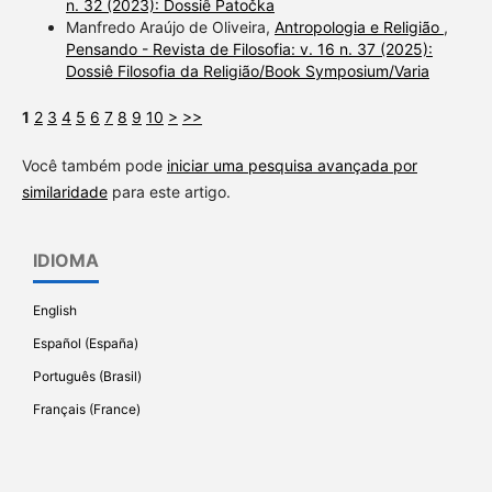
n. 32 (2023): Dossiê Patočka
Manfredo Araújo de Oliveira,
Antropologia e Religião
,
Pensando - Revista de Filosofia: v. 16 n. 37 (2025):
Dossiê Filosofia da Religião/Book Symposium/Varia
1
2
3
4
5
6
7
8
9
10
>
>>
Você também pode
iniciar uma pesquisa avançada por
similaridade
para este artigo.
IDIOMA
English
Español (España)
Português (Brasil)
Français (France)