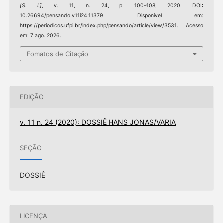
[S. l.]
, v. 11, n. 24, p. 100–108, 2020. DOI:
10.26694/pensando.v11i24.11379. Disponível em:
https://periodicos.ufpi.br/index.php/pensando/article/view/3531. Acesso
em: 7 ago. 2026.
Fomatos de Citação
EDIÇÃO
v. 11 n. 24 (2020): DOSSIÊ HANS JONAS/VARIA
SEÇÃO
DOSSIÊ
LICENÇA