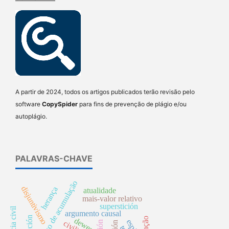
A partir de 2024, todos os artigos publicados terão revisão pelo
software
CopySpider
para fins de prevenção de plágio e/ou
autoplágio.
PALAVRAS-CHAVE
processo de acumulação
disjuntivismo
herança
atualidade
mais-valor relativo
superstición
argumento causal
acción
dewey