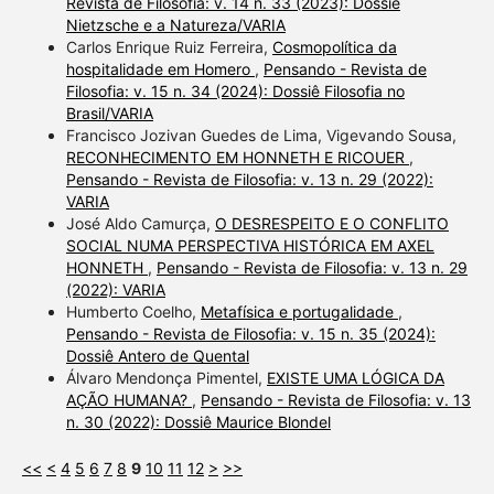
Revista de Filosofia: v. 14 n. 33 (2023): Dossiê
Nietzsche e a Natureza/VARIA
Carlos Enrique Ruiz Ferreira,
Cosmopolítica da
hospitalidade em Homero
,
Pensando - Revista de
Filosofia: v. 15 n. 34 (2024): Dossiê Filosofia no
Brasil/VARIA
Francisco Jozivan Guedes de Lima, Vigevando Sousa,
RECONHECIMENTO EM HONNETH E RICOUER
,
Pensando - Revista de Filosofia: v. 13 n. 29 (2022):
VARIA
José Aldo Camurça,
O DESRESPEITO E O CONFLITO
SOCIAL NUMA PERSPECTIVA HISTÓRICA EM AXEL
HONNETH
,
Pensando - Revista de Filosofia: v. 13 n. 29
(2022): VARIA
Humberto Coelho,
Metafísica e portugalidade
,
Pensando - Revista de Filosofia: v. 15 n. 35 (2024):
Dossiê Antero de Quental
Álvaro Mendonça Pimentel,
EXISTE UMA LÓGICA DA
AÇÃO HUMANA?
,
Pensando - Revista de Filosofia: v. 13
n. 30 (2022): Dossiê Maurice Blondel
<<
<
4
5
6
7
8
9
10
11
12
>
>>