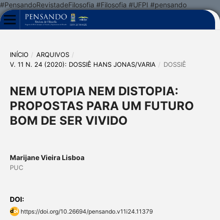
#PensandoRevistadeFilosofia #Filosofia #UFPI #pensando
INÍCIO
/
ARQUIVOS
/
V. 11 N. 24 (2020): DOSSIÊ HANS JONAS/VARIA
/
DOSSIÊ
NEM UTOPIA NEM DISTOPIA:
PROPOSTAS PARA UM FUTURO
BOM DE SER VIVIDO
Marijane Vieira Lisboa
PUC
DOI:
https://doi.org/10.26694/pensando.v11i24.11379