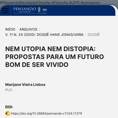
#PensandoRevistadeFilosofia #Filosofia #UFPI #pensando
INÍCIO
/
ARQUIVOS
/
V. 11 N. 24 (2020): DOSSIÊ HANS JONAS/VARIA
/
DOSSIÊ
NEM UTOPIA NEM DISTOPIA:
PROPOSTAS PARA UM FUTURO
BOM DE SER VIVIDO
Marijane Vieira Lisboa
PUC
DOI:
https://doi.org/10.26694/pensando.v11i24.11379