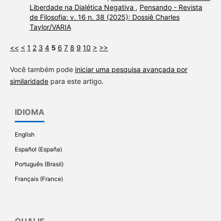
Liberdade na Dialética Negativa
,
Pensando - Revista
de Filosofia: v. 16 n. 38 (2025): Dossiê Charles
Taylor/VARIA
<<
<
1
2
3
4
5
6
7
8
9
10
>
>>
Você também pode
iniciar uma pesquisa avançada por
similaridade
para este artigo.
IDIOMA
English
Español (España)
Português (Brasil)
Français (France)
QUALIS