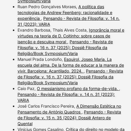
Symposium/Varia
Ruan Pedro Gonçalves Moraes,
A política das
tecnologias de Andrew Feenberg: racionalidade e
experiência
,
Pensando - Revista de Filosofia: v. 14 n.
31 (2023): VARIA
Evandro Barbosa, Thais Alves Costa,
Ignorância moral e
virtudes na teoria de D. Coitinho: sobre casos de
isenção e desculpa moral
,
Pensando - Revista de
Filosofia: v. 16 n. 37 (2025): Dossiê Filosofia da
Religião/Book Symposium/Varia
Manuel Prada Londoño,
Esquirol, Josep Maria. La
escuela del alma. De la forma de educar a la manera de
vivir. Barcelona: Acantilado, 2024.
,
Pensando - Revista
de Filosofia: v. 16 n. 37 (2025): Dossiê Filosofia da
Religião/Book Symposium/Varia
Caio Paz,
O messianismo profano da forma-de-vida.
,
Pensando - Revista de Filosofia: v. 14 n. 31 (2023):
VARIA
José Carlos Francisco Pereira,
A Dimensão Estética no
Pensamento de António Quadros
,
Pensando - Revista
de Filosofia: v. 15 n. 35 (2024): Dossiê Antero de
Quental
Vinícius Gomes Casalino,
Crítica do direito no modelo da