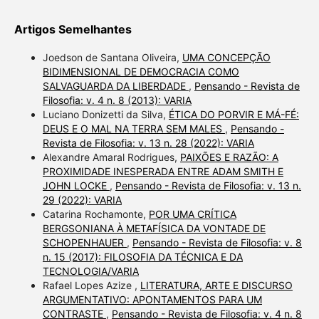
Artigos Semelhantes
Joedson de Santana Oliveira,
UMA CONCEPÇÃO
BIDIMENSIONAL DE DEMOCRACIA COMO
SALVAGUARDA DA LIBERDADE
,
Pensando - Revista de
Filosofia: v. 4 n. 8 (2013): VARIA
Luciano Donizetti da Silva,
ÉTICA DO PORVIR E MÁ-FÉ:
DEUS E O MAL NA TERRA SEM MALES
,
Pensando -
Revista de Filosofia: v. 13 n. 28 (2022): VARIA
Alexandre Amaral Rodrigues,
PAIXÕES E RAZÃO: A
PROXIMIDADE INESPERADA ENTRE ADAM SMITH E
JOHN LOCKE
,
Pensando - Revista de Filosofia: v. 13 n.
29 (2022): VARIA
Catarina Rochamonte,
POR UMA CRÍTICA
BERGSONIANA À METAFÍSICA DA VONTADE DE
SCHOPENHAUER
,
Pensando - Revista de Filosofia: v. 8
n. 15 (2017): FILOSOFIA DA TÉCNICA E DA
TECNOLOGIA/VARIA
Rafael Lopes Azize ,
LITERATURA, ARTE E DISCURSO
ARGUMENTATIVO: APONTAMENTOS PARA UM
CONTRASTE
,
Pensando - Revista de Filosofia: v. 4 n. 8