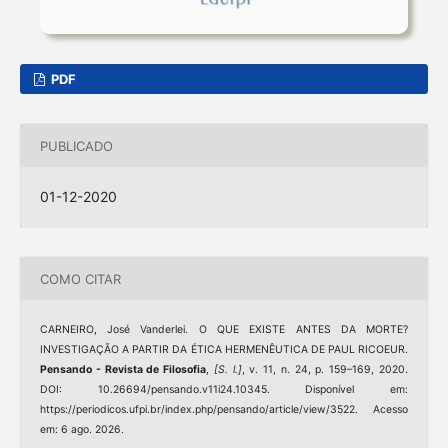
PDF
PUBLICADO
01-12-2020
COMO CITAR
CARNEIRO, José Vanderlei. O QUE EXISTE ANTES DA MORTE?
INVESTIGAÇÃO A PARTIR DA ÉTICA HERMENÊUTICA DE PAUL RICOEUR.
Pensando - Revista de Filosofia
,
[S. l.]
, v. 11, n. 24, p. 159–169, 2020.
DOI: 10.26694/pensando.v11i24.10345. Disponível em:
https://periodicos.ufpi.br/index.php/pensando/article/view/3522. Acesso
em: 6 ago. 2026.