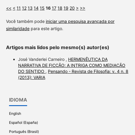
<<
<
11
12
13
14
15
16
17
18
19
20
>
>>
Você também pode
iniciar uma pesquisa avançada por
similaridade
para este artigo.
Artigos mais lidos pelo mesmo(s) autor(es)
José Vanderlei Carneiro ,
HERMENÊUTICA DA
NARRATIVA DE FICÇÃO: A INTRIGA COMO MEDIAÇÃO
DO SENTIDO
,
Pensando - Revista de Filosofia: v. 4 n. 8
(2013): VARIA
IDIOMA
English
Español (España)
Português (Brasil)