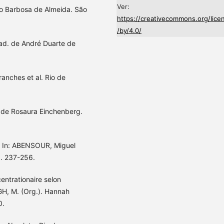
Ver:
ro Barbosa de Almeida. São
https://creativecommons.org/lice
/by/4.0/
Trad. de André Duarte de
ranches et al. Rio de
 de Rosaura Einchenberg.
l. In: ABENSOUR, Miguel
 p. 237-256.
entrationaire selon
H, M. (Org.). Hannah
0.