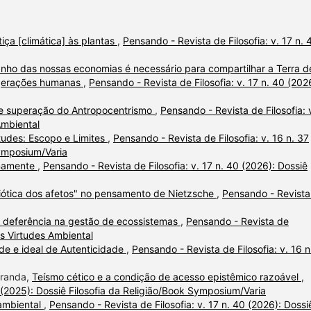
tiça [climática] às plantas
,
Pensando - Revista de Filosofia: v. 17 n. 
nho das nossas economias é necessário para compartilhar a Terra d
s gerações humanas
,
Pensando - Revista de Filosofia: v. 17 n. 40 (202
 e superação do Antropocentrismo
,
Pensando - Revista de Filosofia: 
Ambiental
rtudes: Escopo e Limites
,
Pensando - Revista de Filosofia: v. 16 n. 37
Symposium/Varia
anamente
,
Pensando - Revista de Filosofia: v. 17 n. 40 (2026): Dossiê
ótica dos afetos" no pensamento de Nietzsche
,
Pensando - Revista
 deferência na gestão de ecossistemas
,
Pensando - Revista de
das Virtudes Ambiental
ade e ideal de Autenticidade
,
Pensando - Revista de Filosofia: v. 16 n
iranda,
Teísmo cético e a condição de acesso epistêmico razoável
,
7 (2025): Dossiê Filosofia da Religião/Book Symposium/Varia
 ambiental
,
Pensando - Revista de Filosofia: v. 17 n. 40 (2026): Dossi