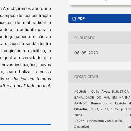
em Arendt, iremos abordar o
 campos de concentração
PDF
ceitos de mal radical e
autora, o antídoto para a
icando julgamento e não ao
PUBLICADO
ssa discussão se dá dentro
 originário da política, o
06-05-2020
 qual a diversidade e a
 novas instituições, novos
nte, para balizar a nossa
COMO CITAR
livros
Justiça em tempos
dt e a banalidade do mal
,
AGUIAR , Odílio Alves. INJUSTIÇA
BANALIDADE DO MAL EM HANNA
ARENDT.
Pensando - Revista d
Filosofia
,
[S. l.]
, v. 11, n. 22, p. 1–1
2020. DOI
10.26694/pensando.v10i20.8186.
Disponível em