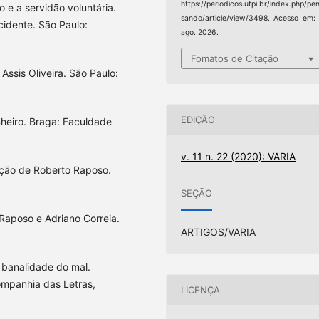
https://periodicos.ufpi.br/index.php/pe
 e a servidão voluntária.
sando/article/view/3498. Acesso em:
idente. São Paulo:
ago. 2026.
Fomatos de Citação
Assis Oliveira. São Paulo:
EDIÇÃO
inheiro. Braga: Faculdade
v. 11 n. 22 (2020): VARIA
ução de Roberto Raposo.
SEÇÃO
Raposo e Adriano Correia.
ARTIGOS/VARIA
 banalidade do mal.
ompanhia das Letras,
LICENÇA