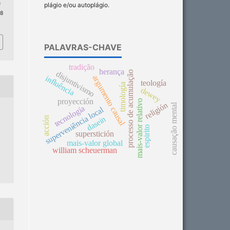
n
plágio e/ou autoplágio.
 8
PALAVRAS-CHAVE
tradição
herança
processo de acumulação
disjuntivismo
argumento causal
influência
teología
timología
dewey
proyección
mais-valor relativo
religión
causação mental
tecnología
superveniência local
dasein
acción
espirito
superstición
mais-valor global
william scheuerman