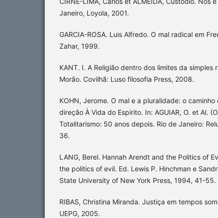
CIRNE-LIMA, Carlos et ALMEIDA, Custódio. Nós e 
Janeiro, Loyola, 2001.
GARCIA-ROSA. Luis Alfredo. O mal radical em Freu
Zahar, 1999.
KANT. I. A Religião dentro dos limites da simples
Morão. Covilhã: Luso filosofia Press, 2008.
KOHN, Jerome. O mal e a pluralidade: o caminho
direção À Vida do Espirito. In: AGUIAR, O. et Al. (
Totalitarismo: 50 anos depois. Rio de Janeiro: R
36.
LANG, Berel. Hannah Arendt and the Politics of Ev
the politics of evil. Ed. Lewis P. Hinchman e San
State University of New York Press, 1994, 41-55.
RIBAS, Christina Miranda. Justiça em tempos somb
UEPG, 2005.