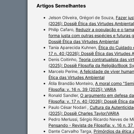
Artigos Semelhantes
Jelson Oliveira, Grégori de Souza,
Fazer jus
(2026): Dossiê Ética das Virtudes Ambiental
Philip Cafaro,
Reduzir a população e o tama
forma justa com outras espécies e futura
Dossiê Ética das Virtudes Ambiental
Tania Aparecida Kuhnen,
Ética do Cuidado
17 n. 40 (2026): Dossiê Ética das Virtudes 
Denis Coitinho,
Teoria contratualista das vi
(2025): Dossiê Filosofia da Religião/Book 
Marcelo Perine,
A felicidade de viver hum
Ética das Virtudes Ambiental
Átila Brandão Monteiro,
A moral como "Semi
Filosofia: v. 16 n. 39 (2025): VARIA
Ronald Sandler,
O argumento em defesa da
Filosofia: v. 17 n. 40 (2026): Dossiê Ética 
Paulo César Nodari ,
Cultura da Autenticid
(2025): Dossiê Charles Taylor/VARIA
Pedro Merlussi, Sérgio Ricardo Neves de M
Pensando - Revista de Filosofia: v. 16 n. 3
Dante Carvalho Targa,
Primórdios da ética