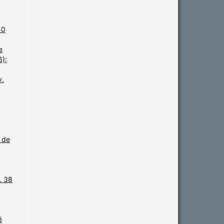
40
e
6):
v.
 de
. 38
ê