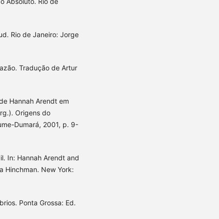
o Absoluto. Rio de
d. Rio de Janeiro: Jorge
 razão. Tradução de Artur
 de Hannah Arendt em
Org.). Origens do
elume-Dumará, 2001, p. 9-
il. In: Hannah Arendt and
dra Hinchman. New York:
rios. Ponta Grossa: Ed.