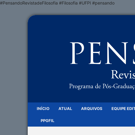
#PensandoRevistadeFilosofia #Filosofia #UFPI #pensando
INÍCIO
ATUAL
ARQUIVOS
EQUIPE EDI
PPGFIL