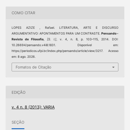
COMO CITAR
LOPES AZIZE , Rafael. LITERATURA, ARTE E DISCURSO
ARGUMENTATIVO: APONTAMENTOS PARA UM CONTRASTE.
Pensando -
Revista de Filosofia
,
[S. l.]
, v. 4, n. 8, p. 103–115, 2014. DOI:
10.26694/pensando.v4i8.1831. Disponível em:
https://periodicos.ufpi.br/index.php/pensando/article/view/3217. Acesso
em: 8 ago. 2026.
Fomatos de Citação
EDIÇÃO
v. 4 n. 8 (2013): VARIA
SEÇÃO