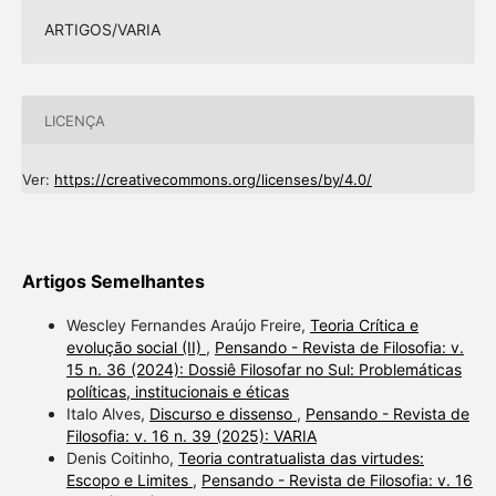
ARTIGOS/VARIA
LICENÇA
Ver:
https://creativecommons.org/licenses/by/4.0/
Artigos Semelhantes
Wescley Fernandes Araújo Freire,
Teoria Crítica e
evolução social (II)
,
Pensando - Revista de Filosofia: v.
15 n. 36 (2024): Dossiê Filosofar no Sul: Problemáticas
políticas, institucionais e éticas
Italo Alves,
Discurso e dissenso
,
Pensando - Revista de
Filosofia: v. 16 n. 39 (2025): VARIA
Denis Coitinho,
Teoria contratualista das virtudes:
Escopo e Limites
,
Pensando - Revista de Filosofia: v. 16