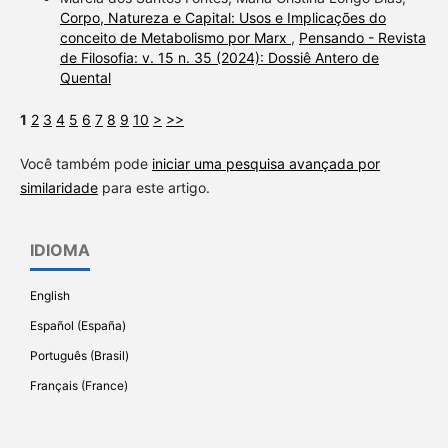
Corpo, Natureza e Capital: Usos e Implicações do
conceito de Metabolismo por Marx
,
Pensando - Revista
de Filosofia: v. 15 n. 35 (2024): Dossiê Antero de
Quental
1
2
3
4
5
6
7
8
9
10
>
>>
Você também pode
iniciar uma pesquisa avançada por
similaridade
para este artigo.
IDIOMA
English
Español (España)
Português (Brasil)
Français (France)