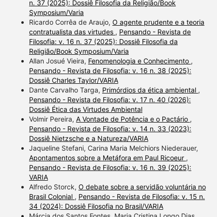
n. 37 (2025): Dossiê Filosofia da Religião/Book
Symposium/Varia
Ricardo Corrêa de Araujo,
O agente prudente e a teoria
contratualista das virtudes
,
Pensando - Revista de
Filosofia: v. 16 n. 37 (2025): Dossiê Filosofia da
Religião/Book Symposium/Varia
Allan Josué Vieira,
Fenomenologia e Conhecimento
,
Pensando - Revista de Filosofia: v. 16 n. 38 (2025):
Dossiê Charles Taylor/VARIA
Dante Carvalho Targa,
Primórdios da ética ambiental
,
Pensando - Revista de Filosofia: v. 17 n. 40 (2026):
Dossiê Ética das Virtudes Ambiental
Volmir Pereira,
A Vontade de Potência e o Pactário
,
Pensando - Revista de Filosofia: v. 14 n. 33 (2023):
Dossiê Nietzsche e a Natureza/VARIA
Jaqueline Stefani, Carina Maria Melchiors Niederauer,
Apontamentos sobre a Metáfora em Paul Ricoeur
,
Pensando - Revista de Filosofia: v. 16 n. 39 (2025):
VARIA
Alfredo Storck,
O debate sobre a servidão voluntária no
Brasil Colonial
,
Pensando - Revista de Filosofia: v. 15 n.
34 (2024): Dossiê Filosofia no Brasil/VARIA
Márcia dos Santos Fontes, Maria Cristina Longo Dias,