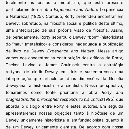
totalmente as costas à metafísica, que está presente
particularmente na obra
Experience and Nature
[Experiência
e Natureza] (1925). Contudo, Rorty pretendeu encontrar em
Dewey, sobretudo, na filosofia social e política deste último,
uma antecipação de sua própria visão de filosofia. Assim,
deliberadamente, Rorty separou o Dewey “bom” (historicista)
do “mau” (metafísico) e considerou inadequada a publicação
de livro de Dewey
Experience and Nature.
Nesse artigo
vamos nos concentrar na contribuição dos críticos de Rorty,
Thelma Lavine e James Gouinlock contra a estratégia
rortyana de cindir Dewey em dois e sustentaremos uma
interpretação que articule as duas dimensões da filosofia
deweyana: a historicista e a cientista. Nessa perspectiva,
tomaremos como fonte prioritária a obra
Rorty and
pragmatism:the philosopher responds to his critics
(1995) que
aborda o diálogo entre Rorty e estes autores. Em seguida
apresentaremos nossas objeções tanto à hipótese de um
Dewey unicamente historicista e antifundacionista quanto à
de um Dewey unicamente cientista. De acordo com nossa