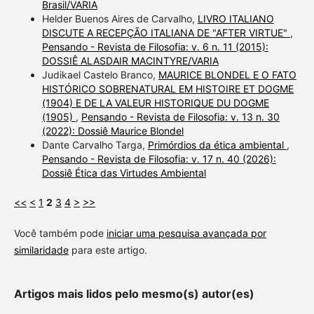
Brasil/VARIA
Helder Buenos Aires de Carvalho,
LIVRO ITALIANO
DISCUTE A RECEPÇÃO ITALIANA DE "AFTER VIRTUE"
,
Pensando - Revista de Filosofia: v. 6 n. 11 (2015):
DOSSIÊ ALASDAIR MACINTYRE/VARIA
Judikael Castelo Branco,
MAURICE BLONDEL E O FATO
HISTÓRICO SOBRENATURAL EM HISTOIRE ET DOGME
(1904) E DE LA VALEUR HISTORIQUE DU DOGME
(1905)
,
Pensando - Revista de Filosofia: v. 13 n. 30
(2022): Dossiê Maurice Blondel
Dante Carvalho Targa,
Primórdios da ética ambiental
,
Pensando - Revista de Filosofia: v. 17 n. 40 (2026):
Dossiê Ética das Virtudes Ambiental
<<
<
1
2
3
4
>
>>
Você também pode
iniciar uma pesquisa avançada por
similaridade
para este artigo.
Artigos mais lidos pelo mesmo(s) autor(es)