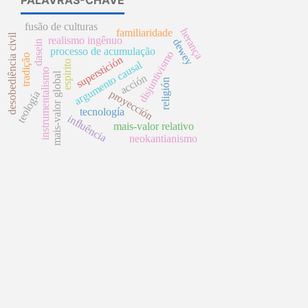
fusão de culturas
herança
familiaridade
desobediência civil
realismo ingênuo
dewey
dasein
processo de acumulação
disjuntivismo
tradição
superstición
argumento causal
espirito
instrumentalismo
mais-valor global
acción
religión
proyección
teología
tecnología
influência
mais-valor relativo
neokantianismo