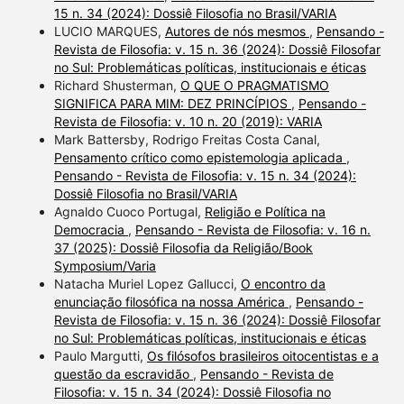
15 n. 34 (2024): Dossiê Filosofia no Brasil/VARIA
LUCIO MARQUES,
Autores de nós mesmos
,
Pensando -
Revista de Filosofia: v. 15 n. 36 (2024): Dossiê Filosofar
no Sul: Problemáticas políticas, institucionais e éticas
Richard Shusterman,
O QUE O PRAGMATISMO
SIGNIFICA PARA MIM: DEZ PRINCÍPIOS
,
Pensando -
Revista de Filosofia: v. 10 n. 20 (2019): VARIA
Mark Battersby, Rodrigo Freitas Costa Canal,
Pensamento crítico como epistemologia aplicada
,
Pensando - Revista de Filosofia: v. 15 n. 34 (2024):
Dossiê Filosofia no Brasil/VARIA
Agnaldo Cuoco Portugal,
Religião e Política na
Democracia
,
Pensando - Revista de Filosofia: v. 16 n.
37 (2025): Dossiê Filosofia da Religião/Book
Symposium/Varia
Natacha Muriel Lopez Gallucci,
O encontro da
enunciação filosófica na nossa América
,
Pensando -
Revista de Filosofia: v. 15 n. 36 (2024): Dossiê Filosofar
no Sul: Problemáticas políticas, institucionais e éticas
Paulo Margutti,
Os filósofos brasileiros oitocentistas e a
questão da escravidão
,
Pensando - Revista de
Filosofia: v. 15 n. 34 (2024): Dossiê Filosofia no