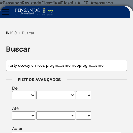
#PensandoRevistadeFilosofia #Filosofia #UFPI #pensando
INÍCIO
/
Buscar
Buscar
FILTROS AVANÇADOS
De
Até
Autor