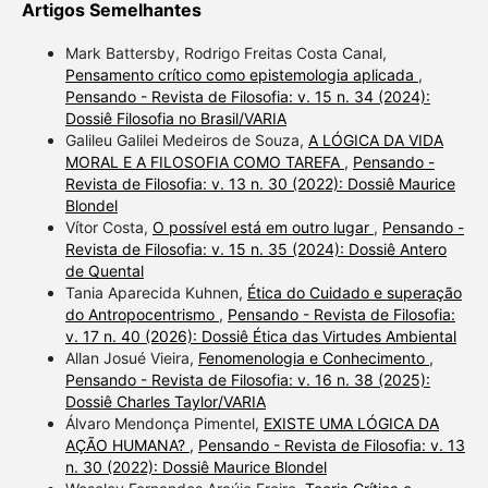
Artigos Semelhantes
Mark Battersby, Rodrigo Freitas Costa Canal,
Pensamento crítico como epistemologia aplicada
,
Pensando - Revista de Filosofia: v. 15 n. 34 (2024):
Dossiê Filosofia no Brasil/VARIA
Galileu Galilei Medeiros de Souza,
A LÓGICA DA VIDA
MORAL E A FILOSOFIA COMO TAREFA
,
Pensando -
Revista de Filosofia: v. 13 n. 30 (2022): Dossiê Maurice
Blondel
Vítor Costa,
O possível está em outro lugar
,
Pensando -
Revista de Filosofia: v. 15 n. 35 (2024): Dossiê Antero
de Quental
Tania Aparecida Kuhnen,
Ética do Cuidado e superação
do Antropocentrismo
,
Pensando - Revista de Filosofia:
v. 17 n. 40 (2026): Dossiê Ética das Virtudes Ambiental
Allan Josué Vieira,
Fenomenologia e Conhecimento
,
Pensando - Revista de Filosofia: v. 16 n. 38 (2025):
Dossiê Charles Taylor/VARIA
Álvaro Mendonça Pimentel,
EXISTE UMA LÓGICA DA
AÇÃO HUMANA?
,
Pensando - Revista de Filosofia: v. 13
n. 30 (2022): Dossiê Maurice Blondel