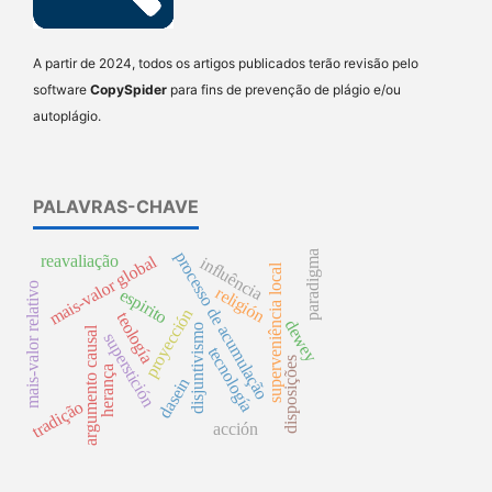
A partir de 2024, todos os artigos publicados terão revisão pelo
software
CopySpider
para fins de prevenção de plágio e/ou
autoplágio.
PALAVRAS-CHAVE
processo de acumulação
paradigma
reavaliação
mais-valor global
influência
superveniência local
mais-valor relativo
religión
espirito
proyección
teología
dewey
disjuntivismo
argumento causal
superstición
tecnología
disposições
herança
dasein
tradição
acción