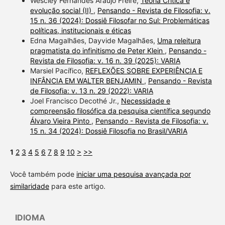
Wescley Fernandes Araújo Freire,
Teoria Crítica e
evolução social (II)
,
Pensando - Revista de Filosofia: v.
15 n. 36 (2024): Dossiê Filosofar no Sul: Problemáticas
políticas, institucionais e éticas
Edna Magalhães, Dayvide Magalhães,
Uma releitura
pragmatista do infinitismo de Peter Klein
,
Pensando -
Revista de Filosofia: v. 16 n. 39 (2025): VARIA
Marsiel Pacífico,
REFLEXÕES SOBRE EXPERIÊNCIA E
INFÂNCIA EM WALTER BENJAMIN
,
Pensando - Revista
de Filosofia: v. 13 n. 29 (2022): VARIA
Joel Francisco Decothé Jr.,
Necessidade e
compreensão filosófica da pesquisa científica segundo
Álvaro Vieira Pinto
,
Pensando - Revista de Filosofia: v.
15 n. 34 (2024): Dossiê Filosofia no Brasil/VARIA
1
2
3
4
5
6
7
8
9
10
>
>>
Você também pode
iniciar uma pesquisa avançada por
similaridade
para este artigo.
IDIOMA