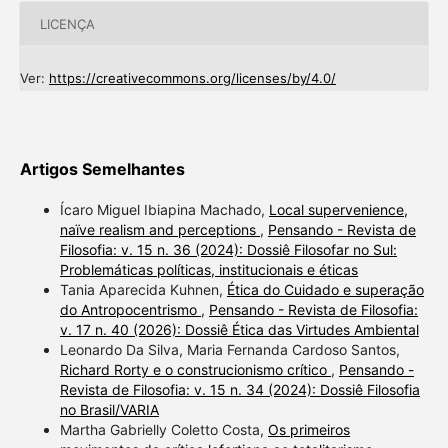
LICENÇA
Ver:
https://creativecommons.org/licenses/by/4.0/
Artigos Semelhantes
Ícaro Miguel Ibiapina Machado,
Local supervenience,
naïve realism and perceptions
,
Pensando - Revista de
Filosofia: v. 15 n. 36 (2024): Dossiê Filosofar no Sul:
Problemáticas políticas, institucionais e éticas
Tania Aparecida Kuhnen,
Ética do Cuidado e superação
do Antropocentrismo
,
Pensando - Revista de Filosofia:
v. 17 n. 40 (2026): Dossiê Ética das Virtudes Ambiental
Leonardo Da Silva, Maria Fernanda Cardoso Santos,
Richard Rorty e o construcionismo crítico
,
Pensando -
Revista de Filosofia: v. 15 n. 34 (2024): Dossiê Filosofia
no Brasil/VARIA
Martha Gabrielly Coletto Costa,
Os primeiros