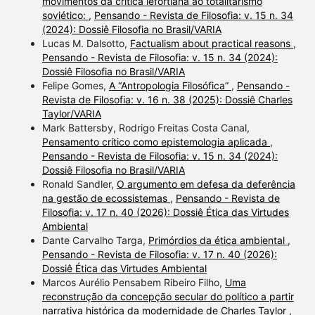
movimentos da crítica lefortiana ao totalitarismo
soviético:
,
Pensando - Revista de Filosofia: v. 15 n. 34
(2024): Dossiê Filosofia no Brasil/VARIA
Lucas M. Dalsotto,
Factualism about practical reasons
,
Pensando - Revista de Filosofia: v. 15 n. 34 (2024):
Dossiê Filosofia no Brasil/VARIA
Felipe Gomes,
A “Antropologia Filosófica”
,
Pensando -
Revista de Filosofia: v. 16 n. 38 (2025): Dossiê Charles
Taylor/VARIA
Mark Battersby, Rodrigo Freitas Costa Canal,
Pensamento crítico como epistemologia aplicada
,
Pensando - Revista de Filosofia: v. 15 n. 34 (2024):
Dossiê Filosofia no Brasil/VARIA
Ronald Sandler,
O argumento em defesa da deferência
na gestão de ecossistemas
,
Pensando - Revista de
Filosofia: v. 17 n. 40 (2026): Dossiê Ética das Virtudes
Ambiental
Dante Carvalho Targa,
Primórdios da ética ambiental
,
Pensando - Revista de Filosofia: v. 17 n. 40 (2026):
Dossiê Ética das Virtudes Ambiental
Marcos Aurélio Pensabem Ribeiro Filho,
Uma
reconstrução da concepção secular do político a partir
narrativa histórica da modernidade de Charles Taylor
,