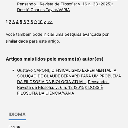
Pensando - Revista de Filosofia: v. 16 n. 38 (2025):
Dossiê Charles Taylor/VARIA
1
2
3
4
5
6
7
8
9
10
>
>>
Você também pode
iniciar uma pesquisa avançada por
similaridade
para este artigo.
Artigos mais lidos pelo mesmo(s) autor(es)
Gustavo CAPONI,
O FISICALISMO EXPERIMENTAL: A
SOLUÇÃO DE CLAUDE BERNARD PARA UM PROBLEMA
DA FILOSOFIA DA BIOLOGIA ATUAL
,
Pensando -
Revista de Filosofia: v. 6 n. 12 (2015): DOSSIÊ
FILOSOFIA DA CIÊNCIA/VARIA
IDIOMA
English