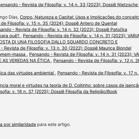
ensando - Revista de Filosofia: v. 14 n. 33 (2023): Dossiê Nietzsche
ongo Dias,
Corpo, Natureza e Capital: Usos e Implicações do conceit
de Filosofia: v. 15 n. 35 (2024): Dossiê Antero de Quental
ando - Revista de Filosofia: v. 14 n. 32 (2023): Dossiê Patočka
, para quê?
,
Pensando - Revista de Filosofia: v. 14 n. 31 (2023): VARI
OSTA DI UNA FILOSOFIA DALLO SGUARDO CONCRETO E
 Revista de Filosofia: v. 13 n. 30 (2022): Dossiê Maurice Blondel
 homem-massa
,
Pensando - Revista de Filosofia: v. 14 n. 31 (2023): V
E AS VEREDAS NA ÉTICA
,
Pensando - Revista de Filosofia: v. 12 n. 2
ica das virtudes ambiental
,
Pensando - Revista de Filosofia: v. 17 n.
ncia moral e virtudes na teoria de D. Coitinho: sobre casos de isençã
ofia: v. 16 n. 37 (2025): Dossiê Filosofia da Religião/Book
a por similaridade
para este artigo.