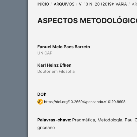
INÍCIO
/
ARQUIVOS
/
V. 10 N. 20 (2019): VARIA
/
AR
ASPECTOS METODOLÓGICO
Fanuel Melo Paes Barreto
UNICAP
Karl Heinz Efken
Doutor em Filosofia
DOI:
https://doi.org/10.26694/pensando.v10i20.8698
Palavras-chave:
Pragmática, Metodologia, Paul G
griceano