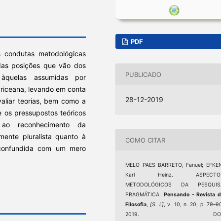
PDF
s condutas metodológicas
das posições que vão dos
PUBLICADO
 àquelas assumidas por
riceana, levando em conta
28-12-2019
avaliar teorias, bem como a
e os pressupostos teóricos
 ao reconhecimento da
ente pluralista quanto à
COMO CITAR
confundida com um mero
MELO PAES BARRETO, Fanuel; EFKEN
Karl Heinz. ASPECTO
METODOLÓGICOS DA PESQUIS
PRAGMÁTICA.
Pensando - Revista 
Filosofia
,
[S. l.]
, v. 10, n. 20, p. 79–9
2019. DOI