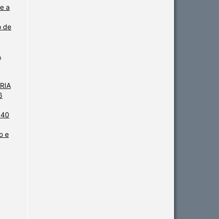
 e a
o de
A
ARIA
6
 40
o e