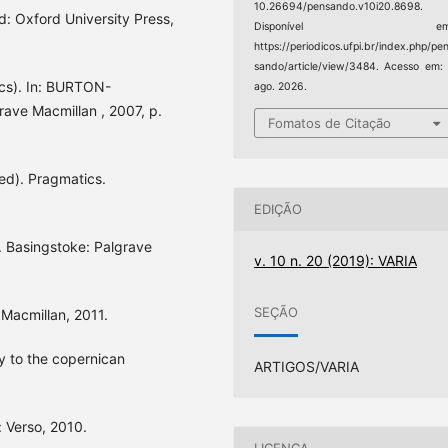
10.26694/pensando.v10i20.8698.
d: Oxford University Press,
Disponível em
https://periodicos.ufpi.br/index.php/pe
sando/article/view/3484. Acesso em:
ics). In: BURTON-
ago. 2026.
ave Macmillan , 2007, p.
Fomatos de Citação
ed). Pragmatics.
EDIÇÃO
. Basingstoke: Palgrave
v. 10 n. 20 (2019): VARIA
SEÇÃO
Macmillan, 2011.
y to the copernican
ARTIGOS/VARIA
 Verso, 2010.