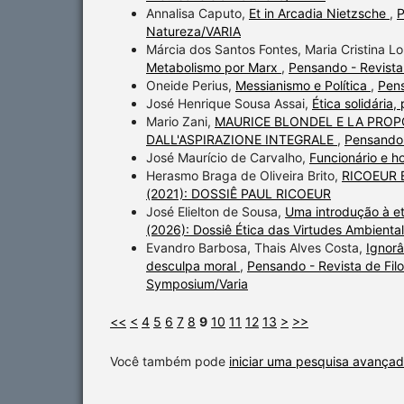
Annalisa Caputo,
Et in Arcadia Nietzsche
,
P
Natureza/VARIA
Márcia dos Santos Fontes, Maria Cristina L
Metabolismo por Marx
,
Pensando - Revista 
Oneide Perius,
Messianismo e Política
,
Pens
José Henrique Sousa Assai,
Ética solidária
Mario Zani,
MAURICE BLONDEL E LA PROP
DALL'ASPIRAZIONE INTEGRALE
,
Pensando -
José Maurício de Carvalho,
Funcionário e
Herasmo Braga de Oliveira Brito,
RICOEUR 
(2021): DOSSIÊ PAUL RICOEUR
José Elielton de Sousa,
Uma introdução à et
(2026): Dossiê Ética das Virtudes Ambiental
Evandro Barbosa, Thais Alves Costa,
Ignorâ
desculpa moral
,
Pensando - Revista de Filos
Symposium/Varia
<<
<
4
5
6
7
8
9
10
11
12
13
>
>>
Você também pode
iniciar uma pesquisa avançad