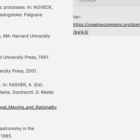
LICENÇA
c processes. In: NOVECK,
Basingstoke: Palgrave
Ver:
https://creativecommons.org/lice
/by/4.0/
, MA: Harvard University
 University Press, 1991.
rsity Press, 2001.
 In: KASHER, A. (Ed).
tems. Dordrecht: D. Reidel
nal_Maxims_and_Rationality
 astronomy in the
 1985.