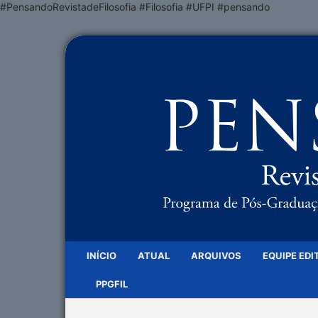
#PensandoRevistadeFilosofia #Filosofia #UFPI #pensando
INÍCIO
ATUAL
ARQUIVOS
EQUIPE EDI
PPGFIL