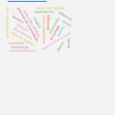
mais-valor global
processo de acumulação
desobediência civil
mais-valor relativo
superstición
influência
herança
timología
argumento causal
religión
proyección
dasein
teología
tecnología
espirito
disjuntivismo
realismo ingênuo
superveniência local
acción
dewey
atualidade
reavaliação
instrumentalismo