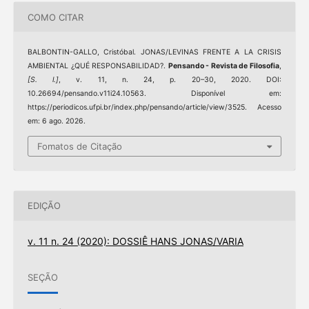
COMO CITAR
BALBONTIN-GALLO, Cristóbal. JONAS/LEVINAS FRENTE A LA CRISIS
AMBIENTAL ¿QUÉ RESPONSABILIDAD?.
Pensando - Revista de Filosofia
,
[S. l.]
, v. 11, n. 24, p. 20–30, 2020. DOI:
10.26694/pensando.v11i24.10563. Disponível em:
https://periodicos.ufpi.br/index.php/pensando/article/view/3525. Acesso
em: 6 ago. 2026.
Fomatos de Citação
EDIÇÃO
v. 11 n. 24 (2020): DOSSIÊ HANS JONAS/VARIA
SEÇÃO