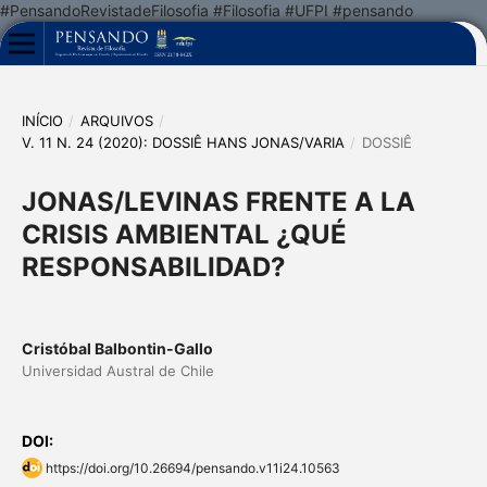
#PensandoRevistadeFilosofia #Filosofia #UFPI #pensando
INÍCIO
/
ARQUIVOS
/
V. 11 N. 24 (2020): DOSSIÊ HANS JONAS/VARIA
/
DOSSIÊ
JONAS/LEVINAS FRENTE A LA
CRISIS AMBIENTAL ¿QUÉ
RESPONSABILIDAD?
Cristóbal Balbontin-Gallo
Universidad Austral de Chile
DOI:
https://doi.org/10.26694/pensando.v11i24.10563