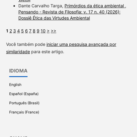
Dante Carvalho Targa,
Primórdios da ética ambiental
,
Pensando - Revista de Filosofia: v. 17 n. 40 (2026):
Dossiê Ética das Virtudes Ambiental
1
2
3
4
5
6
7
8
9
10
>
>>
Você também pode
iniciar uma pesquisa avançada por
similaridade
para este artigo.
IDIOMA
English
Español (España)
Português (Brasil)
Français (France)