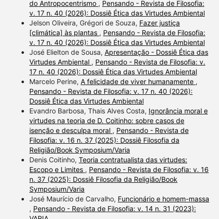
do Antropocentrismo
,
Pensando - Revista de Filosofia:
v. 17 n. 40 (2026): Dossiê Ética das Virtudes Ambiental
Jelson Oliveira, Grégori de Souza,
Fazer justiça
[climática] às plantas
,
Pensando - Revista de Filosofia:
v. 17 n. 40 (2026): Dossiê Ética das Virtudes Ambiental
José Elielton de Sousa,
Apresentação - Dossiê Ética das
Virtudes Ambiental
,
Pensando - Revista de Filosofia: v.
17 n. 40 (2026): Dossiê Ética das Virtudes Ambiental
Marcelo Perine,
A felicidade de viver humanamente
,
Pensando - Revista de Filosofia: v. 17 n. 40 (2026):
Dossiê Ética das Virtudes Ambiental
Evandro Barbosa, Thais Alves Costa,
Ignorância moral e
virtudes na teoria de D. Coitinho: sobre casos de
isenção e desculpa moral
,
Pensando - Revista de
Filosofia: v. 16 n. 37 (2025): Dossiê Filosofia da
Religião/Book Symposium/Varia
Denis Coitinho,
Teoria contratualista das virtudes:
Escopo e Limites
,
Pensando - Revista de Filosofia: v. 16
n. 37 (2025): Dossiê Filosofia da Religião/Book
Symposium/Varia
José Maurício de Carvalho,
Funcionário e homem-massa
,
Pensando - Revista de Filosofia: v. 14 n. 31 (2023):
VARIA