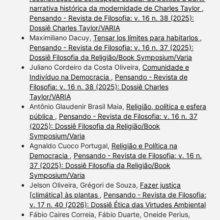
narrativa histórica da modernidade de Charles Taylor
,
Pensando - Revista de Filosofia: v. 16 n. 38 (2025):
Dossiê Charles Taylor/VARIA
Maximiliano Dacuy,
Tensar los límites para habitarlos
,
Pensando - Revista de Filosofia: v. 16 n. 37 (2025):
Dossiê Filosofia da Religião/Book Symposium/Varia
Juliano Cordeiro da Costa Oliveira,
Comunidade e
Indivíduo na Democracia
,
Pensando - Revista de
Filosofia: v. 16 n. 38 (2025): Dossiê Charles
Taylor/VARIA
Antônio Glaudenir Brasil Maia,
Religião, política e esfera
pública
,
Pensando - Revista de Filosofia: v. 16 n. 37
(2025): Dossiê Filosofia da Religião/Book
Symposium/Varia
Agnaldo Cuoco Portugal,
Religião e Política na
Democracia
,
Pensando - Revista de Filosofia: v. 16 n.
37 (2025): Dossiê Filosofia da Religião/Book
Symposium/Varia
Jelson Oliveira, Grégori de Souza,
Fazer justiça
[climática] às plantas
,
Pensando - Revista de Filosofia:
v. 17 n. 40 (2026): Dossiê Ética das Virtudes Ambiental
Fábio Caires Correia, Fábio Duarte, Oneide Perius,