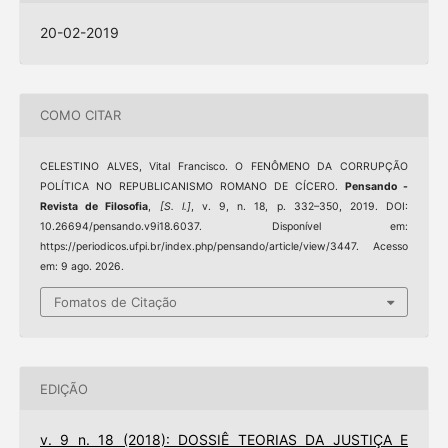
20-02-2019
COMO CITAR
CELESTINO ALVES, Vital Francisco. O FENÔMENO DA CORRUPÇÃO
POLÍTICA NO REPUBLICANISMO ROMANO DE CÍCERO.
Pensando -
Revista de Filosofia
,
[S. l.]
, v. 9, n. 18, p. 332–350, 2019. DOI:
10.26694/pensando.v9i18.6037. Disponível em:
https://periodicos.ufpi.br/index.php/pensando/article/view/3447. Acesso
em: 9 ago. 2026.
Fomatos de Citação
EDIÇÃO
v. 9 n. 18 (2018): DOSSIÊ TEORIAS DA JUSTIÇA E