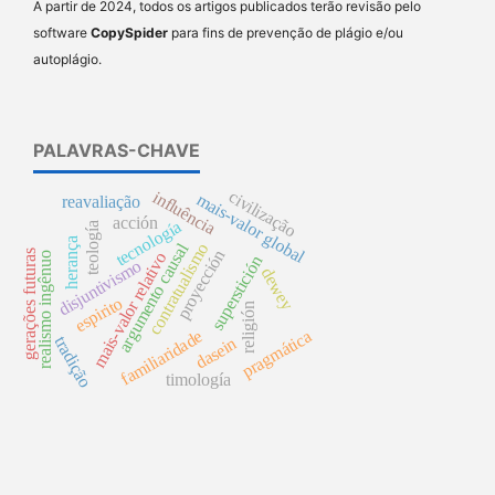
A partir de 2024, todos os artigos publicados terão revisão pelo
software
CopySpider
para fins de prevenção de plágio e/ou
autoplágio.
PALAVRAS-CHAVE
civilização
influência
mais-valor global
reavaliação
acción
tecnología
teología
herança
argumento causal
contratualismo
proyección
gerações futuras
mais-valor relativo
realismo ingênuo
superstición
disjuntivismo
dewey
espirito
religión
familiaridade
pragmática
tradição
dasein
timología