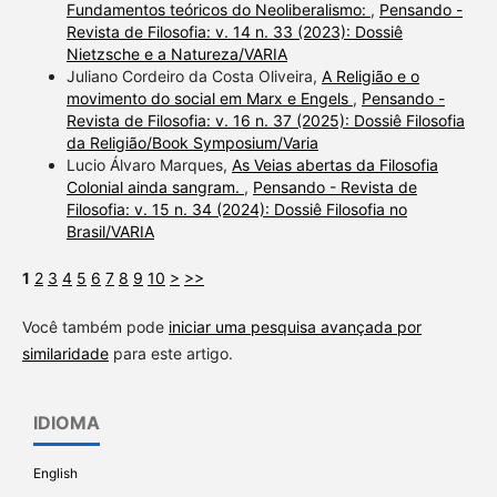
Fundamentos teóricos do Neoliberalismo:
,
Pensando -
Revista de Filosofia: v. 14 n. 33 (2023): Dossiê
Nietzsche e a Natureza/VARIA
Juliano Cordeiro da Costa Oliveira,
A Religião e o
movimento do social em Marx e Engels
,
Pensando -
Revista de Filosofia: v. 16 n. 37 (2025): Dossiê Filosofia
da Religião/Book Symposium/Varia
Lucio Álvaro Marques,
As Veias abertas da Filosofia
Colonial ainda sangram.
,
Pensando - Revista de
Filosofia: v. 15 n. 34 (2024): Dossiê Filosofia no
Brasil/VARIA
1
2
3
4
5
6
7
8
9
10
>
>>
Você também pode
iniciar uma pesquisa avançada por
similaridade
para este artigo.
IDIOMA
English