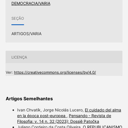
DEMOCRACIA/VARIA
SEÇÃO
ARTIGOS/VARIA
LICENÇA
Ver:
https://creativecommons.org/licenses/by/4.0/
Artigos Semelhantes
Ivan Chvatík, Jorge Nicolás Lucero,
El cuidado del alma
en la época post-europea
,
Pensando - Revista de
Filosofia: v. 14 n. 32 (2023): Dossiê Patočka
Juliano Cordeiro da Costa Oliveira,
O REPUBLICANISMO