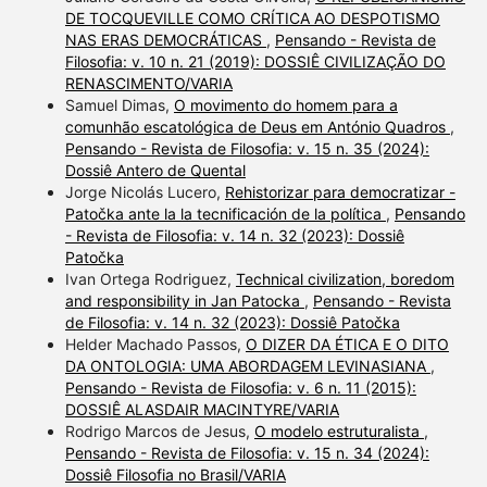
DE TOCQUEVILLE COMO CRÍTICA AO DESPOTISMO
NAS ERAS DEMOCRÁTICAS
,
Pensando - Revista de
Filosofia: v. 10 n. 21 (2019): DOSSIÊ CIVILIZAÇÃO DO
RENASCIMENTO/VARIA
Samuel Dimas,
O movimento do homem para a
comunhão escatológica de Deus em António Quadros
,
Pensando - Revista de Filosofia: v. 15 n. 35 (2024):
Dossiê Antero de Quental
Jorge Nicolás Lucero,
Rehistorizar para democratizar -
Patočka ante la la tecnificación de la política
,
Pensando
- Revista de Filosofia: v. 14 n. 32 (2023): Dossiê
Patočka
Ivan Ortega Rodriguez,
Technical civilization, boredom
and responsibility in Jan Patocka
,
Pensando - Revista
de Filosofia: v. 14 n. 32 (2023): Dossiê Patočka
Helder Machado Passos,
O DIZER DA ÉTICA E O DITO
DA ONTOLOGIA: UMA ABORDAGEM LEVINASIANA
,
Pensando - Revista de Filosofia: v. 6 n. 11 (2015):
DOSSIÊ ALASDAIR MACINTYRE/VARIA
Rodrigo Marcos de Jesus,
O modelo estruturalista
,
Pensando - Revista de Filosofia: v. 15 n. 34 (2024):
Dossiê Filosofia no Brasil/VARIA