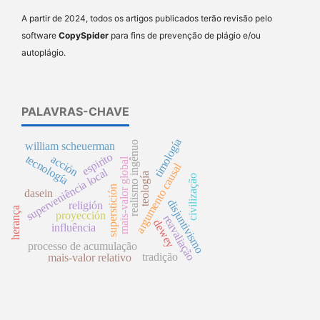
A partir de 2024, todos os artigos publicados terão revisão pelo
software
CopySpider
para fins de prevenção de plágio e/ou
autoplágio.
PALAVRAS-CHAVE
timología
realismo ingênuo
william scheuerman
espirito
acción
tecnología
mais-valor global
argumento causal
superveniência local
teología
civilização
superstición
dasein
disjuntivismo
religión
herança
proyección
reavaliação
dewey
influência
processo de acumulação
tradição
mais-valor relativo