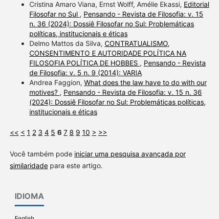
Cristina Amaro Viana, Ernst Wolff, Amélie Ekassi,
Editorial
Filosofar no Sul
,
Pensando - Revista de Filosofia: v. 15
n. 36 (2024): Dossiê Filosofar no Sul: Problemáticas
políticas, institucionais e éticas
Delmo Mattos da Silva,
CONTRATUALISMO,
CONSENTIMENTO E AUTORIDADE POLÍTICA NA
FILOSOFIA POLÍTICA DE HOBBES
,
Pensando - Revista
de Filosofia: v. 5 n. 9 (2014): VARIA
Andrea Faggion,
What does the law have to do with our
motives?
,
Pensando - Revista de Filosofia: v. 15 n. 36
(2024): Dossiê Filosofar no Sul: Problemáticas políticas,
institucionais e éticas
<<
<
1
2
3
4
5
6
7
8
9
10
>
>>
Você também pode
iniciar uma pesquisa avançada por
similaridade
para este artigo.
IDIOMA
English