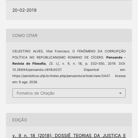
20-02-2019
COMO CITAR
CELESTINO ALVES, Vital Francisco. O FENÔMENO DA CORRUPÇÃO
POLÍTICA NO REPUBLICANISMO ROMANO DE CÍCERO.
Pensando -
Revista de Filosofia
,
[S. l.]
, v. 9, n. 18, p. 332–350, 2019. DOI:
10.26694/pensando.v9i18.6037. Disponível em:
https://periodicos.ufpi.br/index.php/pensando/article/view/3447. Acesso
em: 9 ago. 2026.
Fomatos de Citação
EDIÇÃO
v. 9 n. 18 (2018): DOSSIÊ TEORIAS DA JUSTIÇA E