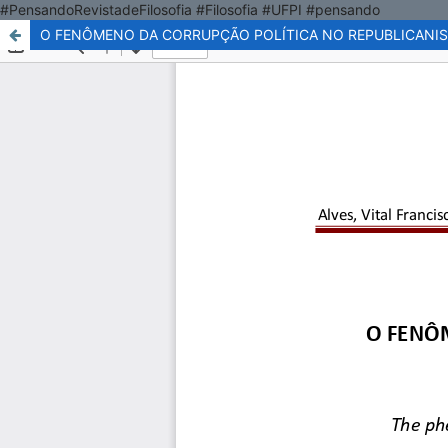
#PensandoRevistadeFilosofia #Filosofia #UFPI #pensando
O FENÔMENO DA CORRUPÇÃO POLÍTICA NO REPUBLICANI