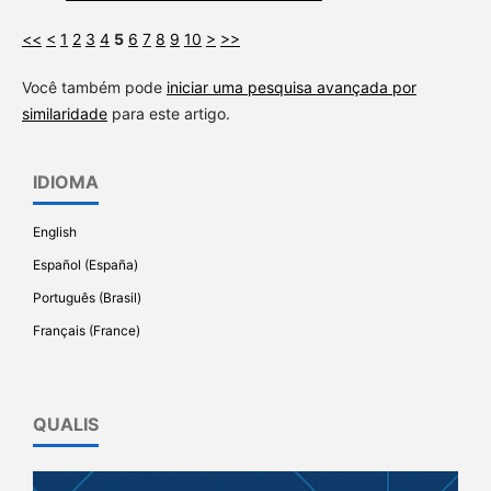
<<
<
1
2
3
4
5
6
7
8
9
10
>
>>
Você também pode
iniciar uma pesquisa avançada por
similaridade
para este artigo.
IDIOMA
English
Español (España)
Português (Brasil)
Français (France)
QUALIS