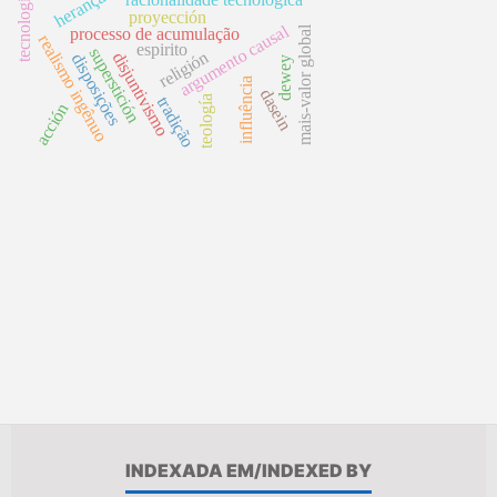
herança
tecnología
proyección
argumento causal
mais-valor global
processo de acumulação
realismo ingênuo
espirito
superstición
religión
disjuntivismo
disposições
dewey
influência
dasein
tradição
teología
acción
INDEXADA EM/INDEXED BY