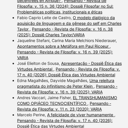
décentrées en Afrique?
,
Pensando - Revista de
Filosofia: v. 15 n. 36 (2024): Dossiê Filosofar no Sul:
Problemáticas políticas, institucionais e éticas
Fabio Caprio Leite de Castro,
O modelo dialógico da
aquisição de linguagem e da gênese do self em Charles
Taylor
,
Pensando - Revista de Filosofia: v. 16 n. 38
(2025): Dossiê Charles Taylor/VARIA
Jaqueline Stefani, Carina Maria Melchiors Niederauer,
Apontamentos sobre a Metáfora em Paul Ricoeur
,
Pensando - Revista de Filosofia: v. 16 n. 39 (2025):
VARIA
José Elielton de Sousa,
Apresentação - Dossiê Ética das
Virtudes Ambiental
,
Pensando - Revista de Filosofia: v.
17 n. 40 (2026): Dossiê Ética das Virtudes Ambiental
Edna Magalhães, Dayvide Magalhães,
Uma releitura
pragmatista do infinitismo de Peter Klein
,
Pensando -
Revista de Filosofia: v. 16 n. 39 (2025): VARIA
Andres Vaccari, Jaime Fisher,
EL TRANSHUMANISMO
COMO OPIÁCEO TECNOCIENTÍFICO
,
Pensando -
Revista de Filosofia: v. 11 n. 23 (2020): VARIA
Marcelo Perine,
A felicidade de viver humanamente
,
Pensando - Revista de Filosofia: v. 17 n. 40 (2026):
Dossiê Ética das Virtudes Ambiental