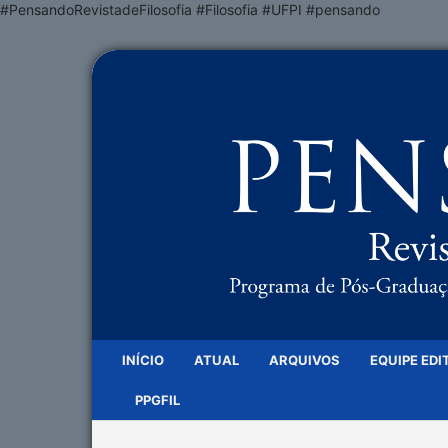
#PensandoRevistadeFilosofia #Filosofia #UFPI #pensando
INÍCIO
ATUAL
ARQUIVOS
EQUIPE EDI
PPGFIL