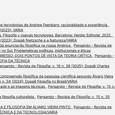
das tecnologias de Andrew Feenberg: racionalidade e experiência
,
 (2023): VARIA
 Filosofía y nuevas tecnologías. Barcelona: Herder Editorial, 2022.
,
3 (2023): Dossiê Nietzsche e a Natureza/VARIA
da enunciação filosófica na nossa América
,
Pensando - Revista de
r no Sul: Problemáticas políticas, institucionais e éticas
RESSO: DOIS PONTOS DE VISTA DA TEORIA CRÍTICA
,
Pensando -
LOSOFIA DA TÉCNICA
ensando - Revista de Filosofia: v. 16 n. 38 (2025): Dossiê Charles
ompreensão filosófica da pesquisa científica segundo Álvaro Vieira
5 n. 34 (2024): Dossiê Filosofia no Brasil/VARIA
lidade e as imagens técnicas
,
Pensando - Revista de Filosofia: v. 15 n
 filosofia culturalista
,
Pensando - Revista de Filosofia: v. 15 n. 35
A E FILOSOFIA EM ÁLVARO VIEIRA PINTO
,
Pensando - Revista de
DA TÉCNICA E DA TECNOLOGIA/VARIA