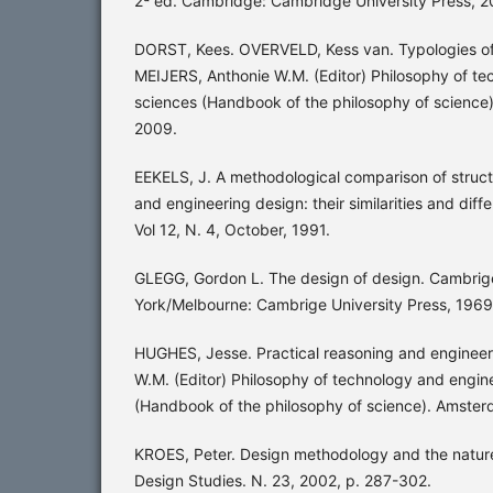
2ª ed. Cambridge: Cambridge University Press, 2
DORST, Kees. OVERVELD, Kess van. Typologies of 
MEIJERS, Anthonie W.M. (Editor) Philosophy of t
sciences (Handbook of the philosophy of science)
2009.
EEKELS, J. A methodological comparison of structu
and engineering design: their similarities and diff
Vol 12, N. 4, October, 1991.
GLEGG, Gordon L. The design of design. Cambr
York/Melbourne: Cambrige University Press, 1969
HUGHES, Jesse. Practical reasoning and engineer
W.M. (Editor) Philosophy of technology and engin
(Handbook of the philosophy of science). Amster
KROES, Peter. Design methodology and the nature o
Design Studies. N. 23, 2002, p. 287-302.