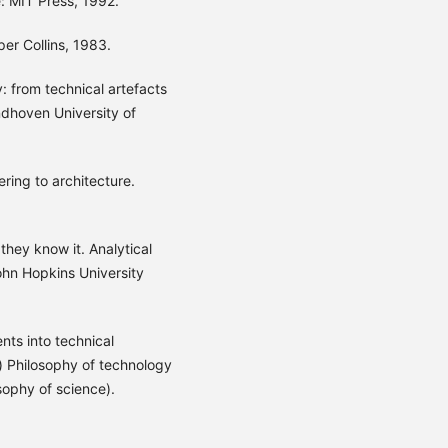
e: MIT Press, 1992.
per Collins, 1983.
: from technical artefacts
ndhoven University of
ering to architecture.
hey know it. Analytical
ohn Hopkins University
nts into technical
r) Philosophy of technology
ophy of science).