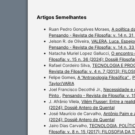
Artigos Semelhantes
Ruan Pedro Gonçalves Moraes,
A política 
Pensando - Revista de Filosofia: v. 14 n. 31
Jelson R. de Oliveira,
VALERA, Luca. Espejos.
Pensando - Revista de Filosofia: v. 14 n. 3
Natacha Muriel Lopez Gallucci,
O encontro 
Filosofia: v. 15 n. 36 (2024): Dossiê Filosofa
Rafael Cordeiro Silva,
TECNOLOGIA E PROG
Revista de Filosofia: v. 4 n. 7 (2013): FI
Felipe Gomes,
A “Antropologia Filosófica”
,
P
Taylor/VARIA
Joel Francisco Decothé Jr.,
Necessidade e c
Pinto
,
Pensando - Revista de Filosofia: v. 1
J. Afrânio Vilela,
Vilém Flusser: Entre a rea
(2024): Dossiê Antero de Quental
José Maurício de Carvalho,
Antônio Paim e a
(2024): Dossiê Antero de Quental
Jairo Dias Carvalho,
TECNOLOGIA, POLÍTIC
Filosofia: v. 8 n. 15 (2017): FILOSOFIA 