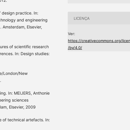
012.
design practice. In:
LICENÇA
echnology and engineering
. Amsterdam, Elsevier,
Ver:
https://creativecommons.org/lice
res of scientific research
/by/4.0/
erences. In: Design studies:
ige/London/New
.
ing. In: MEIJERS, Anthonie
eering sciences
dam, Elsevier, 2009
f technical artefacts. In: