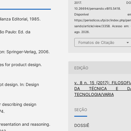
2017. DOI
10.26694/pensando.v8i15.5418.
Disponível em
ianza Editorial, 1985.
https://periodicos.ufpi.br/index.php/pe
sando/article/view/3358. Acesso em:
ão Paulo: Ed. da
ago. 2026.
Fomatos de Citação
n: Springer-Verlag, 2006.
es for product design.
EDIÇÃO
v. 8 n. 15 (2017): FILOSOFI
pt design. In: Design
DA TÉCNICA E D
TECNOLOGIA/VARIA
 describing design
SEÇÃO
74.
resentation and reasoning.
DOSSIÊ