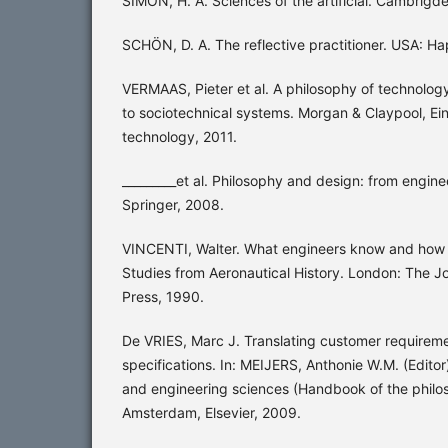
SIMON, H. A. Sciences of the artificial. Cambrigd
SCHÖN, D. A. The reflective practitioner. USA: Ha
VERMAAS, Pieter et al. A philosophy of technology
to sociotechnical systems. Morgan & Claypool, Ei
technology, 2011.
_________et al. Philosophy and design: from engine
Springer, 2008.
VINCENTI, Walter. What engineers know and how t
Studies from Aeronautical History. London: The J
Press, 1990.
De VRIES, Marc J. Translating customer requireme
specifications. In: MEIJERS, Anthonie W.M. (Edito
and engineering sciences (Handbook of the philos
Amsterdam, Elsevier, 2009.