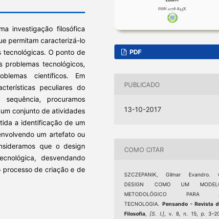
ma investigação filosófica
ue permitam caracterizá-lo
 tecnológicas. O ponto de
PDF
s problemas tecnológicos,
oblemas científicos. Em
PUBLICADO
cterísticas peculiares do
 sequência, procuramos
13-10-2017
 um conjunto de atividades
ida a identificação de um
envolvendo um artefato ou
consideramos que o design
COMO CITAR
ecnológica, desvendando
 processo de criação e de
SZCZEPANIK, Gilmar Evandro. 
DESIGN COMO UM MODEL
METODOLÓGICO PARA 
TECNOLOGIA.
Pensando - Revista 
Filosofia
,
[S. l.]
, v. 8, n. 15, p. 3–2