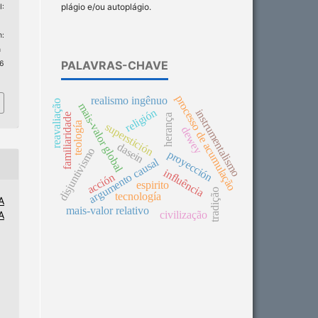
plágio e/ou autoplágio.
:
:
n
PALAVRAS-CHAVE
 6
processo de acumulação
realismo ingênuo
reavaliação
mais-valor global
religión
instrumentalismo
familiaridade
herança
teología
superstición
dewey
dasein
disjuntivismo
proyección
argumento causal
influência
acción
espirito
tradição
tecnología
A
mais-valor relativo
civilização
A