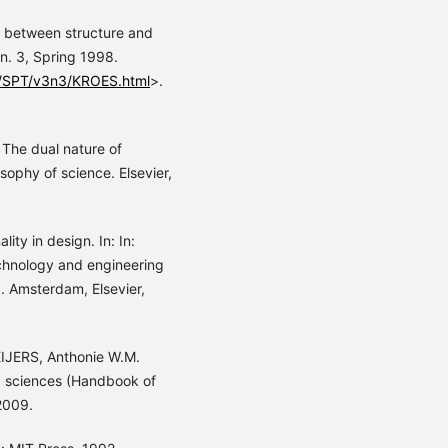
on between structure and
 n. 3, Spring 1998.
als/SPT/v3n3/KROES.html
>.
 The dual nature of
osophy of science. Elsevier,
ty in design. In: In:
echnology and engineering
. Amsterdam, Elsevier,
EIJERS, Anthonie W.M.
g sciences (Handbook of
2009.