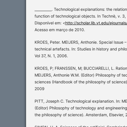
__________. Technological explanations: the relati
function of technological objects. In Technè, v. 3,
Disponível em: <
http://scholar.lib.vt.edu/ejourn
Acesso em março de 2010.
KROES, Peter. MEIJERS, Anthonie. Special Issue –
technical artefacts. In: Studies in history and phil
Vol 37, N. 1, 2006.
KROES, P; FRANSSEN, M; BUCCIARELLI, L. Rationali
MEIJERS, Anthonie W.M. (Editor) Philosophy of t
sciences (Handbook of the philosophy of science)
2009
PITT, Joseph C. Technological explanation. In: M
(Editor) Philosophy of technology and engineerin
the philosophy of science). Amsterdam, Elsevier, 