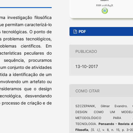
ma investigação filosófica
ue permitam caracterizá-lo
 tecnológicas. O ponto de
PDF
s problemas tecnológicos,
oblemas científicos. Em
PUBLICADO
cterísticas peculiares do
 sequência, procuramos
13-10-2017
 um conjunto de atividades
ida a identificação de um
envolvendo um artefato ou
consideramos que o design
COMO CITAR
ecnológica, desvendando
 processo de criação e de
SZCZEPANIK, Gilmar Evandro. 
DESIGN COMO UM MODEL
METODOLÓGICO PARA 
TECNOLOGIA.
Pensando - Revista 
Filosofia
,
[S. l.]
, v. 8, n. 15, p. 3–2