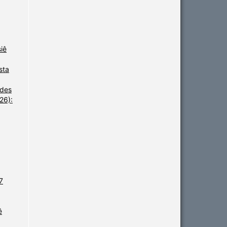
siê
sta
udes
26):
7
ê