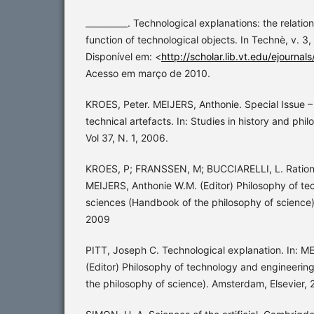
__________. Technological explanations: the relati
function of technological objects. In Technè, v. 3,
Disponível em: <
http://scholar.lib.vt.edu/ejourn
Acesso em março de 2010.
KROES, Peter. MEIJERS, Anthonie. Special Issue –
technical artefacts. In: Studies in history and phil
Vol 37, N. 1, 2006.
KROES, P; FRANSSEN, M; BUCCIARELLI, L. Rationali
MEIJERS, Anthonie W.M. (Editor) Philosophy of t
sciences (Handbook of the philosophy of science)
2009
PITT, Joseph C. Technological explanation. In: M
(Editor) Philosophy of technology and engineerin
the philosophy of science). Amsterdam, Elsevier, 