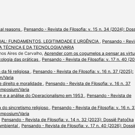
cal reasons
,
Pensando - Revista de Filosofia: v. 15 n. 34 (2024): Dos
AL: FUNDAMENTOS, LEGITIMIDADE E URGÊNCIA
,
Pensando - Revi
IA DA TÉCNICA E DA TECNOLOGIA/VARIA
enos Aires de Carvalho,
Aprender com os cogumelos a pensar as virt
cologia das práticas
,
Pensando - Revista de Filosofia: v. 17 n. 40 (20
da fé religiosa
,
Pensando - Revista de Filosofia: v. 16 n. 37 (2025):
m/Varia
e direito e moralidade
,
Pensando - Revista de Filosofia: v. 16 n. 37
Symposium/Varia
n e a análise do Operacionalismo em 1953
,
Pensando - Revista de
 do sincretismo religioso
,
Pensando - Revista de Filosofia: v. 16 n. 3
Symposium/Varia
,
Pensando - Revista de Filosofia: v. 14 n. 32 (2023): Dossiê Patočka
 ambiental
,
Pensando - Revista de Filosofia: v. 17 n. 40 (2026): Dossi