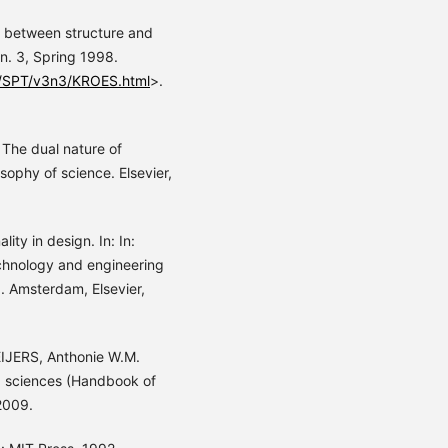
on between structure and
 n. 3, Spring 1998.
als/SPT/v3n3/KROES.html
>.
 The dual nature of
osophy of science. Elsevier,
ty in design. In: In:
echnology and engineering
. Amsterdam, Elsevier,
EIJERS, Anthonie W.M.
g sciences (Handbook of
2009.