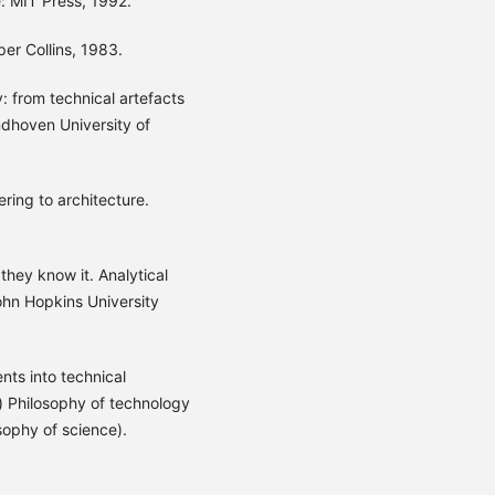
e: MIT Press, 1992.
per Collins, 1983.
: from technical artefacts
ndhoven University of
ering to architecture.
hey know it. Analytical
ohn Hopkins University
nts into technical
r) Philosophy of technology
ophy of science).