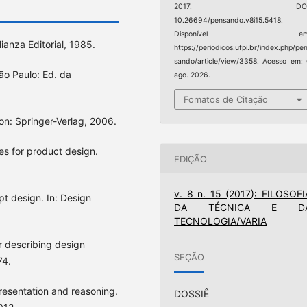
2017. DOI
10.26694/pensando.v8i15.5418.
Disponível em
ianza Editorial, 1985.
https://periodicos.ufpi.br/index.php/pe
sando/article/view/3358. Acesso em:
ão Paulo: Ed. da
ago. 2026.
Fomatos de Citação
n: Springer-Verlag, 2006.
es for product design.
EDIÇÃO
v. 8 n. 15 (2017): FILOSOFI
pt design. In: Design
DA TÉCNICA E D
TECNOLOGIA/VARIA
 describing design
SEÇÃO
74.
resentation and reasoning.
DOSSIÊ