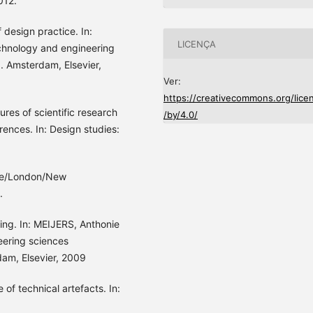
012.
design practice. In:
LICENÇA
echnology and engineering
. Amsterdam, Elsevier,
Ver:
https://creativecommons.org/lice
res of scientific research
/by/4.0/
erences. In: Design studies:
ige/London/New
.
ing. In: MEIJERS, Anthonie
eering sciences
dam, Elsevier, 2009
f technical artefacts. In: