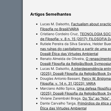
Artigos Semelhantes
Lucas M. Dalsotto,
Factualism about practi
Filosofia no Brasil/VARIA
Cristiano Cordeiro Cruz,
TECNOLOGIA SOCI
de Filosofia: v. 8 n. 15 (2017): FILOSOF
Rutiele Pereira da Silva Saraiva, Helder Bu
nas ruínas do capitalismo a partir de uma e
Dossiê Ética das Virtudes Ambiental
Renato Almeida de Oliveira,
O renascimento 
Dossiê Filosofia da Religião/Book Symposiu
Lucas M. Dalsotto,
A interdependência entr
(2025): Dossiê Filosofia da Religião/Book 
Douglas Antonio Bassani,
Percy W. Bridgma
Filosofia: v. 14 n. 31 (2023): VARIA
Marciano Adilio Spica,
Uma defesa filosófica
(2025): Dossiê Filosofia da Religião/Book 
Viviane Zarembski Braga,
Do “Eu” ao “Nós”
Dante Carvalho Targa,
Primórdios da ética
Ética das Virtudes Ambiental