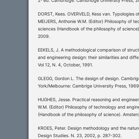
2ª ed. Cambridge: Cambridge University Press, 2
DORST, Kees. OVERVELD, Kess van. Typologies of 
MEIJERS, Anthonie W.M. (Editor) Philosophy of t
sciences (Handbook of the philosophy of science)
2009.
EEKELS, J. A methodological comparison of structu
and engineering design: their similarities and diff
Vol 12, N. 4, October, 1991.
GLEGG, Gordon L. The design of design. Cambr
York/Melbourne: Cambrige University Press, 1969
HUGHES, Jesse. Practical reasoning and engineer
W.M. (Editor) Philosophy of technology and engin
(Handbook of the philosophy of science). Amster
KROES, Peter. Design methodology and the nature o
Design Studies. N. 23, 2002, p. 287-302.