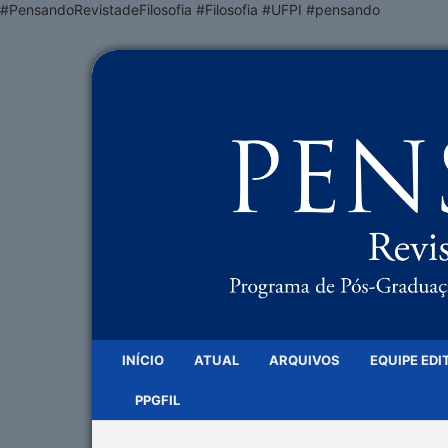
#PensandoRevistadeFilosofia #Filosofia #UFPI #pensando
INÍCIO
ATUAL
ARQUIVOS
EQUIPE EDI
PPGFIL