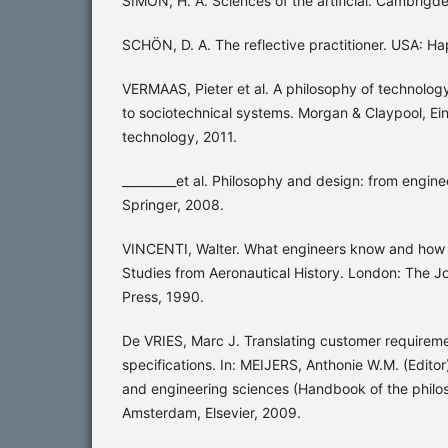
SIMON, H. A. Sciences of the artificial. Cambrigd
SCHÖN, D. A. The reflective practitioner. USA: Ha
VERMAAS, Pieter et al. A philosophy of technology
to sociotechnical systems. Morgan & Claypool, Ei
technology, 2011.
_________et al. Philosophy and design: from engine
Springer, 2008.
VINCENTI, Walter. What engineers know and how t
Studies from Aeronautical History. London: The J
Press, 1990.
De VRIES, Marc J. Translating customer requireme
specifications. In: MEIJERS, Anthonie W.M. (Edito
and engineering sciences (Handbook of the philos
Amsterdam, Elsevier, 2009.