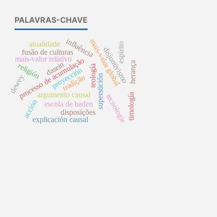
PALAVRAS-CHAVE
influência
mais-valor global
atualidade
espirito
disjuntivismo
fusão de culturas
mais-valor relativo
processo de acumulação
herança
dasein
religión
teología
proyección
tradição
superstición
dewey
argumento causal
timología
tecnología
acción
escola de baden
disposições
explicación causal