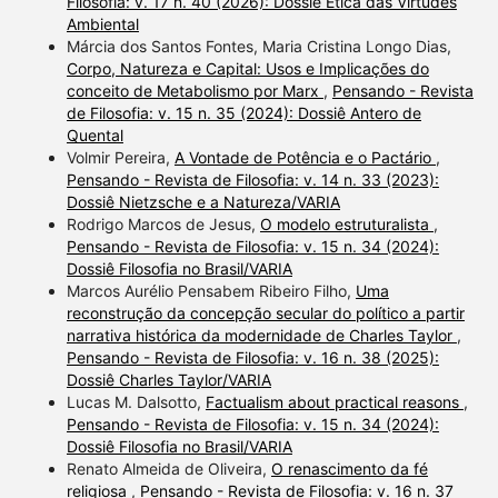
Filosofia: v. 17 n. 40 (2026): Dossiê Ética das Virtudes
Ambiental
Márcia dos Santos Fontes, Maria Cristina Longo Dias,
Corpo, Natureza e Capital: Usos e Implicações do
conceito de Metabolismo por Marx
,
Pensando - Revista
de Filosofia: v. 15 n. 35 (2024): Dossiê Antero de
Quental
Volmir Pereira,
A Vontade de Potência e o Pactário
,
Pensando - Revista de Filosofia: v. 14 n. 33 (2023):
Dossiê Nietzsche e a Natureza/VARIA
Rodrigo Marcos de Jesus,
O modelo estruturalista
,
Pensando - Revista de Filosofia: v. 15 n. 34 (2024):
Dossiê Filosofia no Brasil/VARIA
Marcos Aurélio Pensabem Ribeiro Filho,
Uma
reconstrução da concepção secular do político a partir
narrativa histórica da modernidade de Charles Taylor
,
Pensando - Revista de Filosofia: v. 16 n. 38 (2025):
Dossiê Charles Taylor/VARIA
Lucas M. Dalsotto,
Factualism about practical reasons
,
Pensando - Revista de Filosofia: v. 15 n. 34 (2024):
Dossiê Filosofia no Brasil/VARIA
Renato Almeida de Oliveira,
O renascimento da fé
religiosa
,
Pensando - Revista de Filosofia: v. 16 n. 37