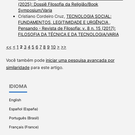
(2025): Dossiê Filosofia da Religião/Book
Symposium/Varia
Cristiano Cordeiro Cruz,
TECNOLOGIA SOCIAL:
FUNDAMENTOS, LEGITIMIDADE E URGÊNCIA
,
Pensando - Revista de Filosofia: v. 8 n. 15 (2017):
FILOSOFIA DA TÉCNICA E DA TECNOLOGIA/VARIA
<<
<
1
2
3
4
5
6
7
8
9
10
>
>>
Você também pode
iniciar uma pesquisa avançada por
similaridade
para este artigo.
IDIOMA
English
Español (España)
Português (Brasil)
Français (France)