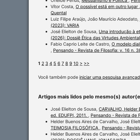
Oneide Perius,
Messianismo e Política
,
Pens
Vítor Costa,
O possível está em outro lugar
Quental
Luiz Filipe Araújo, João Maurício Adeodato,
(2023): VARIA
José Elielton de Sousa,
Uma introdução à et
(2026): Dossiê Ética das Virtudes Ambiental
Fabio Caprio Leite de Castro,
O modelo dial
,
Pensando - Revista de Filosofia: v. 16 n. 
1
2
3
4
5
6
7
8
9
10
>
>>
Você também pode
iniciar uma pesquisa avançad
Artigos mais lidos pelo mesmo(s) autor(
José Elielton de Sousa,
CARVALHO, Helder B.
ed. EDUFPI, 2011.
,
Pensando - Revista de Fi
Helder Buenos Aires de Carvalho, José Elie
TEIMOSIA FILOSÓFICA
,
Pensando - Revista
Helder Buenos Aires de Carvalho, José Elie