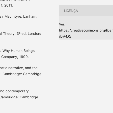
11, 2011.
LICENÇA
dair MacIntyre. Lanham:
Ver:
https://creativecommons.org/lice
al Theory. 3ª ed. London:
/by/4.0/
ls: Why Human Beings
ng Company, 1999.
atic narrative, and the
hy. Cambridge: Cambridge
, and contemporary
y. Cambridge: Cambridge