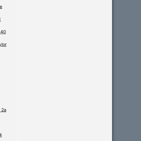
de
1
 40
ylor
 2a
4