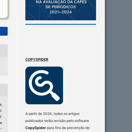
COPYSPIDER
R
S
A partir de 2024, todos os artigos
F
publicados terão revisão pelo software
ta
CopySpider
para fins de prevenção de
1–