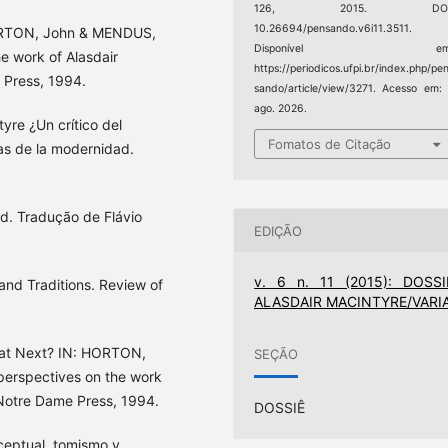
126, 2015. DOI
10.26694/pensando.v6i11.3511.
ORTON, John & MENDUS,
Disponível em
he work of Alasdair
https://periodicos.ufpi.br/index.php/pe
 Press, 1994.
sando/article/view/3271. Acesso em:
ago. 2026.
tyre ¿Un crítico del
Fomatos de Citação
ras de la modernidad.
d. Tradução de Flávio
EDIÇÃO
v. 6 n. 11 (2015): DOSSI
nd Traditions. Review of
ALASDAIR MACINTYRE/VARI
hat Next? IN: HORTON,
SEÇÃO
perspectives on the work
 Notre Dame Press, 1994.
DOSSIÊ
nceptual, tomismo y