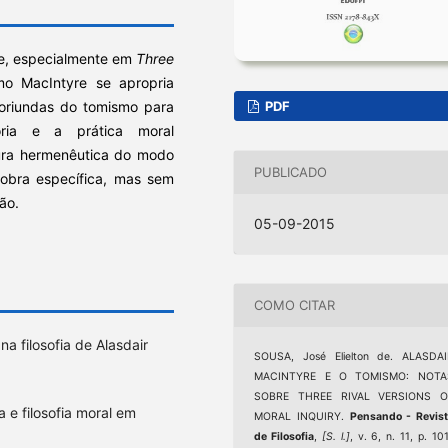
re, especialmente em
Three
o MacIntyre se apropria
PDF
 oriundas do tomismo para
ria e a prática moral
tura hermenêutica do modo
PUBLICADO
obra específica, mas sem
ão.
05-09-2015
COMO CITAR
a filosofia de Alasdair
SOUSA, José Elielton de. ALASDAI
MACINTYRE E O TOMISMO: NOTA
SOBRE THREE RIVAL VERSIONS O
e filosofia moral em
MORAL INQUIRY.
Pensando - Revis
de Filosofia
,
[S. l.]
, v. 6, n. 11, p. 10