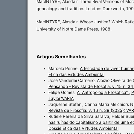
MacINTYRE, Alasdair. Three Rival Versions of Mora
genealogy and tradition. London: Duckworth, 199
MacINTYRE, Alasdair. Whose Justice? Which Ratio
University of Notre Dame Press, 1988.
Artigos Semelhantes
Marcelo Perine,
A felicidade de viver hum
Ética das Virtudes Ambiental
José Vanderlei Carneiro, Aloizio Oliveira de
Pensando - Revista de Filosofia: v. 15 n. 34
Felipe Gomes,
A “Antropologia Filosófica”
,
P
Taylor/VARIA
Jaqueline Stefani, Carina Maria Melchiors 
Revista de Filosofia: v. 16 n. 39 (2025): VA
Rutiele Pereira da Silva Saraiva, Helder Bu
nas ruínas do capitalismo a partir de uma e
Dossiê Ética das Virtudes Ambiental