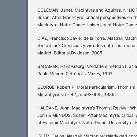
COLEMAN, Janet. MacIntyre and Aquinas. N: H
Susan. After MacIntyre: critical perspectives on t
MacIntyre. Notre Dame: University of Notre Dame
DÍAZ, Francisco Javier de la Torre. Alasdair MacIn
liberalismo? Creencias y virtudes entre las fractu
Madrid: Editorial Dykinson, 2005.
GADAMER, Hans-Georg. Verdade e método I. 3ª e
Paulo Meurer. Petrópolis: Vozes, 1997.
GEORGE, Robert P. Moral Particularism, Thomism a
Metaphysics, nº 42, p. 593-605, 1989.
HALDANE, John. MacIntyre’s Thomist Revival: W
John & MENDUS, Susan. After MacIntyre: critical 
of Alasdair MacIntyre. Notre Dame: University of
ISLER, Carlos. Alasdair MacIntyre: relatividad co