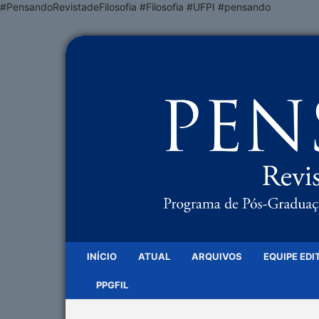
#PensandoRevistadeFilosofia #Filosofia #UFPI #pensando
INÍCIO
ATUAL
ARQUIVOS
EQUIPE EDI
PPGFIL