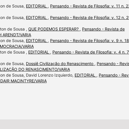
lton de Sousa,
EDITORIAL
,
Pensando - Revista de Filosofia: v. 11 n. 2
lton de Sousa,
EDITORIAL
,
Pensando - Revista de Filosofia: v. 12 n. 
lton de Sousa ,
QUE PODEMOS ESPERAR?
,
Pensando - Revista de
NAH ARENDT/VARIA
lton de Sousa,
EDITORIAL
,
Pensando - Revista de Filosofia: v. 9 n. 18
DEMOCRACIA/VARIA
lton de Sousa ,
EDITORIAL
,
Pensando - Revista de Filosofia: v. 4 n. 7
lton de Sousa,
Dossiê Civilização do Renascimento
,
Pensando - Revi
 CIVILIZAÇÃO DO RENASCIMENTO/VARIA
lton de Sousa, David Lorenzo Izquierdo,
EDITORIAL
,
Pensando - Rev
ALASDAIR MACINTYRE/VARIA