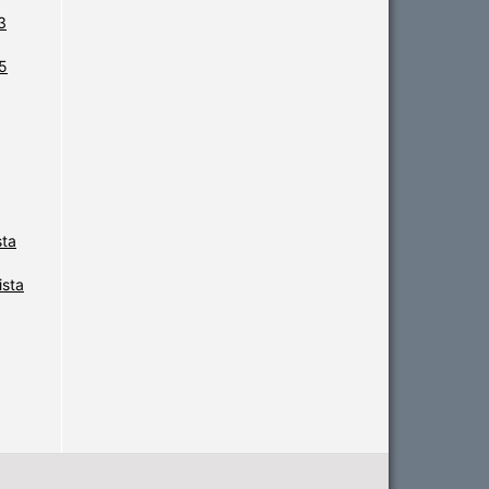
3
25
sta
ista