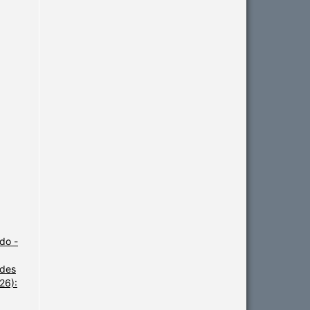
do -
udes
26):