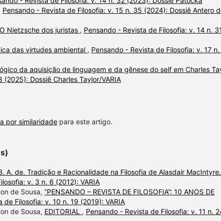
ando - Revista de Filosofia: v. 14 n. 32 (2023): Dossiê Patočka
,
Pensando - Revista de Filosofia: v. 15 n. 35 (2024): Dossiê Antero 
O Nietzsche dos juristas
,
Pensando - Revista de Filosofia: v. 14 n. 3
ica das virtudes ambiental
,
Pensando - Revista de Filosofia: v. 17 n.
ógico da aquisição de linguagem e da gênese do self em Charles Ta
38 (2025): Dossiê Charles Taylor/VARIA
a por similaridade
para este artigo.
es)
 A. de. Tradição e Racionalidade na Filosofia de Alasdair MacIntyre.
losofia: v. 3 n. 6 (2012): VARIA
lton de Sousa,
“PENSANDO – REVISTA DE FILOSOFIA”: 10 ANOS DE
 de Filosofia: v. 10 n. 19 (2019): VARIA
lton de Sousa,
EDITORIAL
,
Pensando - Revista de Filosofia: v. 11 n. 2