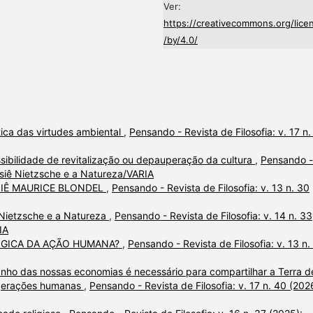
Ver:
https://creativecommons.org/lice
/by/4.0/
ica das virtudes ambiental
,
Pensando - Revista de Filosofia: v. 17 n.
ssibilidade de revitalização ou depauperação da cultura
,
Pensando -
ossiê Nietzsche e a Natureza/VARIA
SIÊ MAURICE BLONDEL
,
Pensando - Revista de Filosofia: v. 13 n. 30
ê Nietzsche e a Natureza
,
Pensando - Revista de Filosofia: v. 14 n. 33
IA
ÓGICA DA AÇÃO HUMANA?
,
Pensando - Revista de Filosofia: v. 13 n.
nho das nossas economias é necessário para compartilhar a Terra d
s gerações humanas
,
Pensando - Revista de Filosofia: v. 17 n. 40 (202