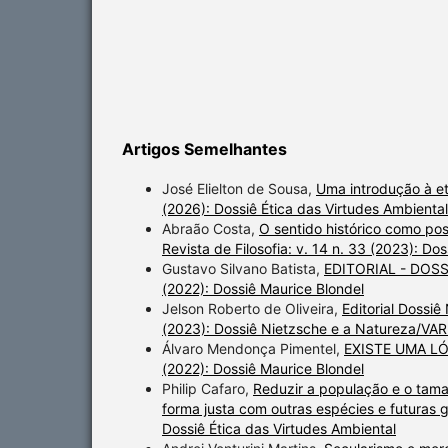
Artigos Semelhantes
José Elielton de Sousa,
Uma introdução à et
(2026): Dossiê Ética das Virtudes Ambiental
Abraão Costa,
O sentido histórico como po
Revista de Filosofia: v. 14 n. 33 (2023): D
Gustavo Silvano Batista,
EDITORIAL - DOS
(2022): Dossiê Maurice Blondel
Jelson Roberto de Oliveira,
Editorial Dossi
(2023): Dossiê Nietzsche e a Natureza/VAR
Álvaro Mendonça Pimentel,
EXISTE UMA L
(2022): Dossiê Maurice Blondel
Philip Cafaro,
Reduzir a população e o tama
forma justa com outras espécies e futura
Dossiê Ética das Virtudes Ambiental