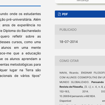
mundo onde os estudantes
PDF
ção pré-universitária. Além
z anos de experiência no
PUBLICADO
de Diploma do Bacharelado
quero refletir sobre as
18-07-2014
s desses cursos, como uma
os alunos em uma mente
rece-me que a educação
que os alunos aprendam a
COMO CITAR
mentas metodológicas para
quer lugar na Terra são
NAVIA, Ricardo. ENSINAR FILOSOFI
acionais de vários tipos"
COM ALUNOS COSMOPOLITAS EM U
MUNDO GLOBALIZADO.
Pensando 
Revista de Filosofia
,
[S. l.]
, v. 4, n. 8, 
152–163, 2014. DOI
10.26694/pensando.v4i8.1824.
Disponível em