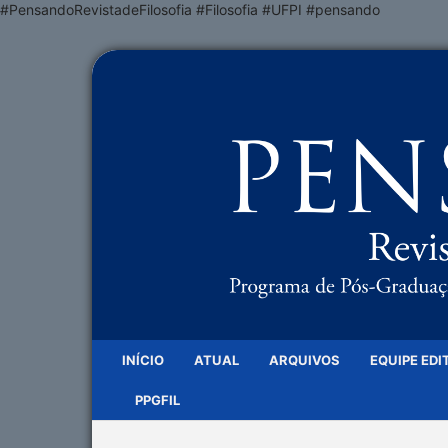
#PensandoRevistadeFilosofia #Filosofia #UFPI #pensando
INÍCIO
ATUAL
ARQUIVOS
EQUIPE EDI
PPGFIL