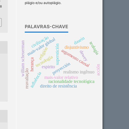
n
plágio e/ou autoplágio.
 8
PALAVRAS-CHAVE
civilização
dasein
mais-valor global
william scheuerman
teología
superstición
disjuntivismo
religión
argumento causal
dewey
tecnología
herança
proyección
acción
espirito
reavaliação
realismo ingênuo
influência
mais-valor relativo
racionalidade tecnológica
direito de resistência