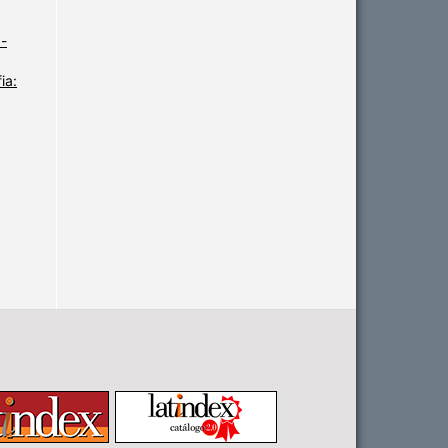
-
ia: