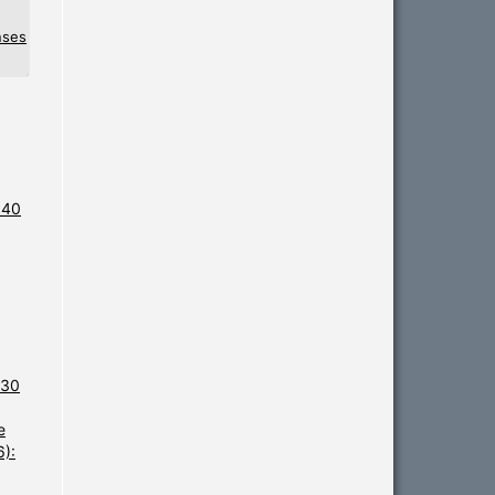
nses
 40
 30
e
6):