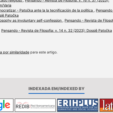
cado religioso
,
Pensando - Revista de Filosofia: v. 16 n. 37 (2025):
m/Varia
ocratizar - Patočka ante la la tecnificación de la política
,
Pensando 
ssiê Patočka
losophy as involuntary self-confession
,
Pensando - Revista de Filosof
,
Pensando - Revista de Filosofia: v. 14 n. 32 (2023): Dossiê Patočka
a por similaridade
para este artigo.
INDEXADA EM/INDEXED BY