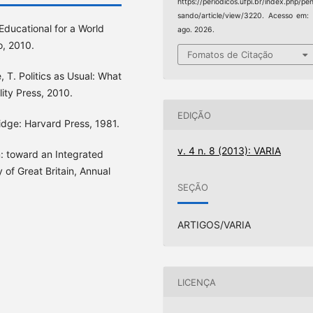
https://periodicos.ufpi.br/index.php/pe
sando/article/view/3220. Acesso em:
Educational for a World
ago. 2026.
o, 2010.
Fomatos de Citação
 T. Politics as Usual: What
ity Press, 2010.
EDIÇÃO
idge: Harvard Press, 1981.
v. 4 n. 8 (2013): VARIA
m: toward an Integrated
 of Great Britain, Annual
SEÇÃO
ARTIGOS/VARIA
LICENÇA