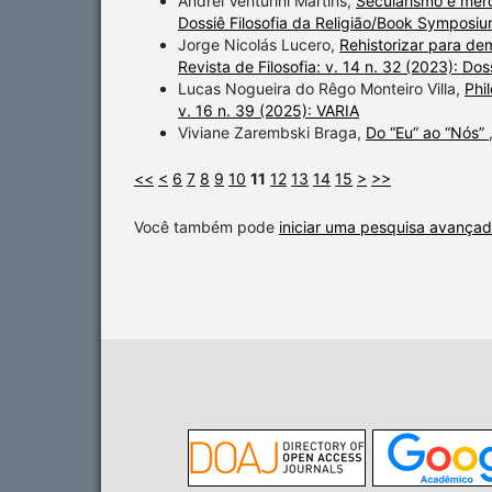
Andrei Venturini Martins,
Secularismo e mer
Dossiê Filosofia da Religião/Book Symposiu
Jorge Nicolás Lucero,
Rehistorizar para dem
Revista de Filosofia: v. 14 n. 32 (2023): Do
Lucas Nogueira do Rêgo Monteiro Villa,
Phi
v. 16 n. 39 (2025): VARIA
Viviane Zarembski Braga,
Do “Eu” ao “Nós”
<<
<
6
7
8
9
10
11
12
13
14
15
>
>>
Você também pode
iniciar uma pesquisa avançad