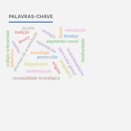
PALAVRAS-CHAVE
acción
dasein
reavaliação
teología
tradição
william scheuerman
processo de acumulação
herança
dewey
familiaridade
argumento causal
superstición
espirito
mais-valor global
instrumentalismo
influência
tecnología
proyección
pragmática
religión
disjuntivismo
modernização
racionalidade tecnológica