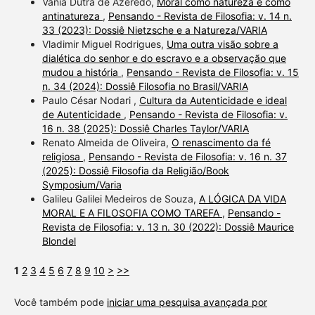
Vânia Dutra de Azeredo,
Moral como natureza e como
antinatureza
,
Pensando - Revista de Filosofia: v. 14 n.
33 (2023): Dossiê Nietzsche e a Natureza/VARIA
Vladimir Miguel Rodrigues,
Uma outra visão sobre a
dialética do senhor e do escravo e a observação que
mudou a história
,
Pensando - Revista de Filosofia: v. 15
n. 34 (2024): Dossiê Filosofia no Brasil/VARIA
Paulo César Nodari ,
Cultura da Autenticidade e ideal
de Autenticidade
,
Pensando - Revista de Filosofia: v.
16 n. 38 (2025): Dossiê Charles Taylor/VARIA
Renato Almeida de Oliveira,
O renascimento da fé
religiosa
,
Pensando - Revista de Filosofia: v. 16 n. 37
(2025): Dossiê Filosofia da Religião/Book
Symposium/Varia
Galileu Galilei Medeiros de Souza,
A LÓGICA DA VIDA
MORAL E A FILOSOFIA COMO TAREFA
,
Pensando -
Revista de Filosofia: v. 13 n. 30 (2022): Dossiê Maurice
Blondel
1
2
3
4
5
6
7
8
9
10
>
>>
Você também pode
iniciar uma pesquisa avançada por