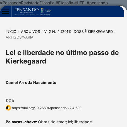
#PensandoRevistadeFilosofia #Filosofia #UFPI #pensando
INÍCIO
/
ARQUIVOS
/
V. 2 N. 4 (2011): DOSSIÊ KIERKEGAARD
/
ARTIGOS/VARIA
Lei e liberdade no último passo de
Kierkegaard
Daniel Arruda Nascimento
DOI:
https://doi.org/10.26694/pensando.v2i4.689
Palavras-chave:
Obras do amor; lei; liberdade