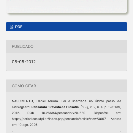
PDF
PUBLICADO
08-05-2012
COMO CITAR
NASCIMENTO, Daniel Arruda. Lei e liberdade no último passo de
Kierkegaard.
Pensando - Revista de Filosofia
,
[S. l.]
, v. 2, n. 4, p. 128–139,
2012. DOI: 10.26694/pensando.v2i4.689. Disponível em:
https://periodicos.ufpi.br/index.php/pensando/article/view/3097. Acesso
em: 10 ago. 2026.