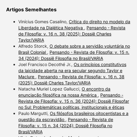
Artigos Semelhantes
Vinícius Gomes Casalino,
Crítica do direito no modelo da
Liberdade na Dialética Negativa
,
Pensando - Revista
de Filosofia: v. 16 n. 38 (2025): Dossiê Charles
Taylor/VARIA
Alfredo Storck,
O debate sobre a servidão voluntária no
Brasil Colonial
,
Pensando - Revista de Filosofia: v. 15 n.
34 (2024): Dossiê Filosofia no Brasil/VARIA
Joel Francisco Decothé Jr.,
Os princípios constitutivos
da laicidade aberta na era secular segundo Taylor e
Maclure
,
Pensando - Revista de Filosofia: v. 16 n. 38
(2025): Dossiê Charles Taylor/VARIA
Natacha Muriel Lopez Gallucci,
O encontro da
enunciação filosófica na nossa América
,
Pensando -
Revista de Filosofia: v. 15 n. 36 (2024): Dossiê Filosofar
no Sul: Problemáticas políticas, institucionais e éticas
Paulo Margutti,
Os filósofos brasileiros oitocentistas e a
questão da escravidão
,
Pensando - Revista de
Filosofia: v. 15 n. 34 (2024): Dossiê Filosofia no
Brasil/VARIA