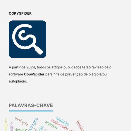
COPYSPIDER
A partir de 2024, todos os artigos publicados terão revisão pelo
software
CopySpider
para fins de prevenção de plágio e/ou
autoplágio.
PALAVRAS-CHAVE
tradição
teología
mais-valor relativo
disposições
espirito
herança
dewey