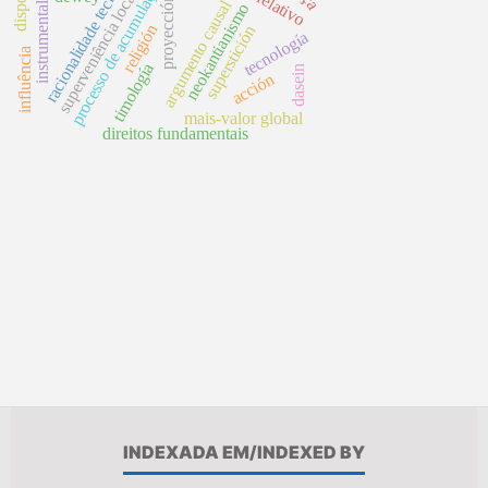
racionalidade tecnológica
instrumentalismo
processo de acumulação
superveniência local
proyección
argumento causal
neokantianismo
religión
superstición
tecnología
influência
timología
dasein
acción
mais-valor global
direitos fundamentais
INDEXADA EM/INDEXED BY