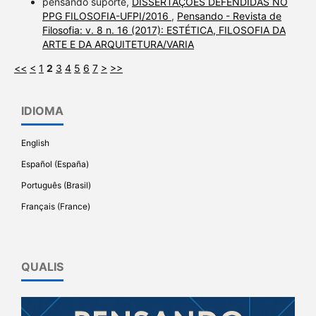
pensando suporte,
DISSERTAÇÕES DEFENDIDAS NO
PPG FILOSOFIA-UFPI/2016
,
Pensando - Revista de
Filosofia: v. 8 n. 16 (2017): ESTÉTICA, FILOSOFIA DA
ARTE E DA ARQUITETURA/VARIA
<<
<
1
2
3
4
5
6
7
>
>>
IDIOMA
English
Español (España)
Português (Brasil)
Français (France)
QUALIS