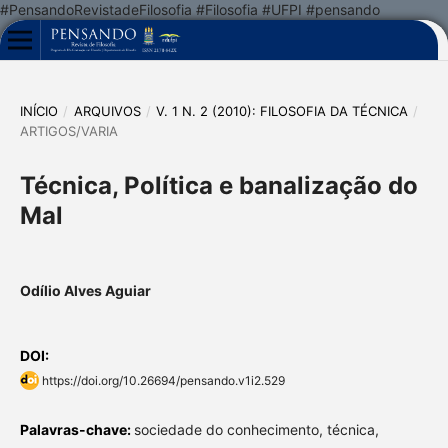
#PensandoRevistadeFilosofia #Filosofia #UFPI #pensando
INÍCIO
/
ARQUIVOS
/
V. 1 N. 2 (2010): FILOSOFIA DA TÉCNICA
/
ARTIGOS/VARIA
Técnica, Política e banalização do
Mal
Odílio Alves Aguiar
DOI:
https://doi.org/10.26694/pensando.v1i2.529
Palavras-chave:
sociedade do conhecimento, técnica,