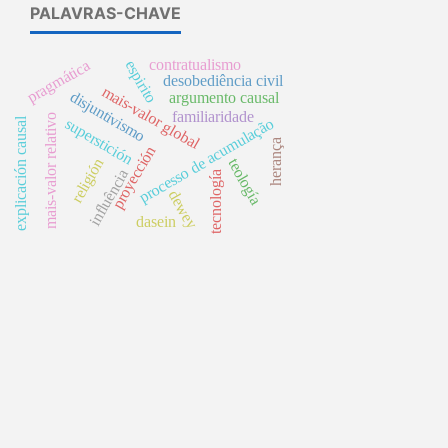
PALAVRAS-CHAVE
contratualismo
pragmática
espirito
desobediência civil
mais-valor global
disjuntivismo
argumento causal
familiaridade
mais-valor relativo
explicación causal
processo de acumulação
superstición
herança
proyección
religión
teología
influência
tecnología
dewey
dasein