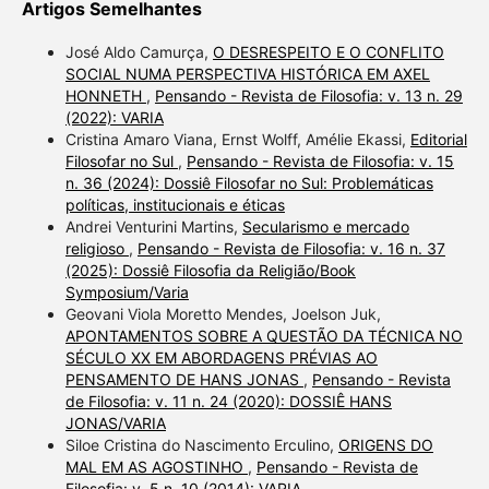
Artigos Semelhantes
José Aldo Camurça,
O DESRESPEITO E O CONFLITO
SOCIAL NUMA PERSPECTIVA HISTÓRICA EM AXEL
HONNETH
,
Pensando - Revista de Filosofia: v. 13 n. 29
(2022): VARIA
Cristina Amaro Viana, Ernst Wolff, Amélie Ekassi,
Editorial
Filosofar no Sul
,
Pensando - Revista de Filosofia: v. 15
n. 36 (2024): Dossiê Filosofar no Sul: Problemáticas
políticas, institucionais e éticas
Andrei Venturini Martins,
Secularismo e mercado
religioso
,
Pensando - Revista de Filosofia: v. 16 n. 37
(2025): Dossiê Filosofia da Religião/Book
Symposium/Varia
Geovani Viola Moretto Mendes, Joelson Juk,
APONTAMENTOS SOBRE A QUESTÃO DA TÉCNICA NO
SÉCULO XX EM ABORDAGENS PRÉVIAS AO
PENSAMENTO DE HANS JONAS
,
Pensando - Revista
de Filosofia: v. 11 n. 24 (2020): DOSSIÊ HANS
JONAS/VARIA
Siloe Cristina do Nascimento Erculino,
ORIGENS DO
MAL EM AS AGOSTINHO
,
Pensando - Revista de
Filosofia: v. 5 n. 10 (2014): VARIA