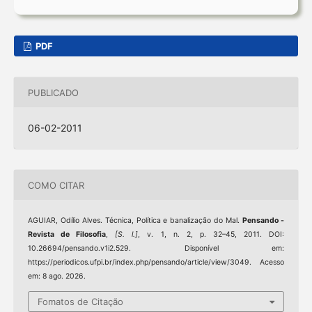
PDF
PUBLICADO
06-02-2011
COMO CITAR
AGUIAR, Odílio Alves. Técnica, Política e banalização do Mal.
Pensando -
Revista de Filosofia
,
[S. l.]
, v. 1, n. 2, p. 32–45, 2011. DOI:
10.26694/pensando.v1i2.529. Disponível em:
https://periodicos.ufpi.br/index.php/pensando/article/view/3049. Acesso
em: 8 ago. 2026.
Fomatos de Citação