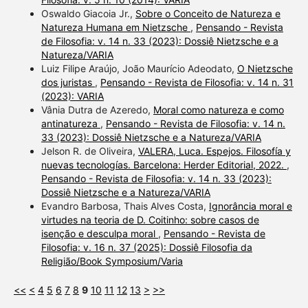
Oswaldo Giacoia Jr.,
Sobre o Conceito de Natureza e
Natureza Humana em Nietzsche
,
Pensando - Revista
de Filosofia: v. 14 n. 33 (2023): Dossiê Nietzsche e a
Natureza/VARIA
Luiz Filipe Araújo, João Maurício Adeodato,
O Nietzsche
dos juristas
,
Pensando - Revista de Filosofia: v. 14 n. 31
(2023): VARIA
Vânia Dutra de Azeredo,
Moral como natureza e como
antinatureza
,
Pensando - Revista de Filosofia: v. 14 n.
33 (2023): Dossiê Nietzsche e a Natureza/VARIA
Jelson R. de Oliveira,
VALERA, Luca. Espejos. Filosofía y
nuevas tecnologías. Barcelona: Herder Editorial, 2022.
,
Pensando - Revista de Filosofia: v. 14 n. 33 (2023):
Dossiê Nietzsche e a Natureza/VARIA
Evandro Barbosa, Thais Alves Costa,
Ignorância moral e
virtudes na teoria de D. Coitinho: sobre casos de
isenção e desculpa moral
,
Pensando - Revista de
Filosofia: v. 16 n. 37 (2025): Dossiê Filosofia da
Religião/Book Symposium/Varia
<<
<
4
5
6
7
8
9
10
11
12
13
>
>>