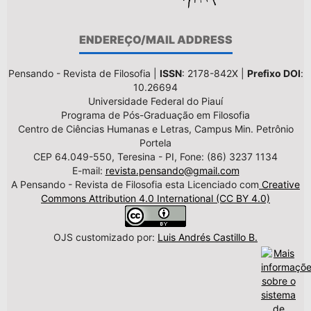
ENDEREÇO/MAIL ADDRESS
Pensando - Revista de Filosofia |
ISSN
: 2178-842X |
Prefixo DOI
:
10.26694
Universidade Federal do Piauí
Programa de Pós-Graduação em Filosofia
Centro de Ciências Humanas e Letras, Campus Min. Petrônio
Portela
CEP 64.049-550, Teresina - PI, Fone: (86) 3237 1134
E-mail:
revista.pensando@gmail.com
A Pensando - Revista de Filosofia esta Licenciado com
Creative
Commons Attribution 4.0 International (CC BY 4.0)
OJS customizado por:
Luis Andrés Castillo B.