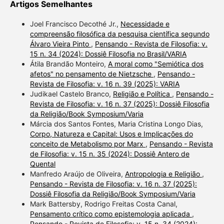
Artigos Semelhantes
Joel Francisco Decothé Jr.,
Necessidade e
compreensão filosófica da pesquisa científica segundo
Álvaro Vieira Pinto
,
Pensando - Revista de Filosofia: v.
15 n. 34 (2024): Dossiê Filosofia no Brasil/VARIA
Átila Brandão Monteiro,
A moral como "Semiótica dos
afetos" no pensamento de Nietzsche
,
Pensando -
Revista de Filosofia: v. 16 n. 39 (2025): VARIA
Judikael Castelo Branco,
Religião e Política
,
Pensando -
Revista de Filosofia: v. 16 n. 37 (2025): Dossiê Filosofia
da Religião/Book Symposium/Varia
Márcia dos Santos Fontes, Maria Cristina Longo Dias,
Corpo, Natureza e Capital: Usos e Implicações do
conceito de Metabolismo por Marx
,
Pensando - Revista
de Filosofia: v. 15 n. 35 (2024): Dossiê Antero de
Quental
Manfredo Araújo de Oliveira,
Antropologia e Religião
,
Pensando - Revista de Filosofia: v. 16 n. 37 (2025):
Dossiê Filosofia da Religião/Book Symposium/Varia
Mark Battersby, Rodrigo Freitas Costa Canal,
Pensamento crítico como epistemologia aplicada
,
Pensando - Revista de Filosofia: v. 15 n. 34 (2024):