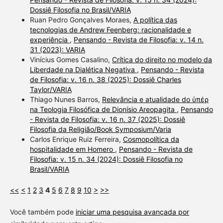
Dossiê Filosofia no Brasil/VARIA
Ruan Pedro Gonçalves Moraes,
A política das
tecnologias de Andrew Feenberg: racionalidade e
experiência
,
Pensando - Revista de Filosofia: v. 14 n.
31 (2023): VARIA
Vinícius Gomes Casalino,
Crítica do direito no modelo da
Liberdade na Dialética Negativa
,
Pensando - Revista
de Filosofia: v. 16 n. 38 (2025): Dossiê Charles
Taylor/VARIA
Thiago Nunes Barros,
Relevância e atualidade do ὑπέρ
na Teologia Filosófica de Dionísio Areopagita
,
Pensando
- Revista de Filosofia: v. 16 n. 37 (2025): Dossiê
Filosofia da Religião/Book Symposium/Varia
Carlos Enrique Ruiz Ferreira,
Cosmopolítica da
hospitalidade em Homero
,
Pensando - Revista de
Filosofia: v. 15 n. 34 (2024): Dossiê Filosofia no
Brasil/VARIA
<<
<
1
2
3
4
5
6
7
8
9
10
>
>>
Você também pode
iniciar uma pesquisa avançada por