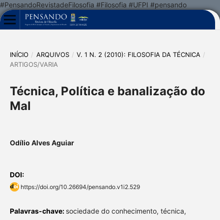
#PensandoRevistadeFilosofia #Filosofia #UFPI #pensando
INÍCIO
/
ARQUIVOS
/
V. 1 N. 2 (2010): FILOSOFIA DA TÉCNICA
/
ARTIGOS/VARIA
Técnica, Política e banalização do
Mal
Odílio Alves Aguiar
DOI:
https://doi.org/10.26694/pensando.v1i2.529
Palavras-chave:
sociedade do conhecimento, técnica,