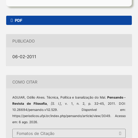
PDF
PUBLICADO
06-02-2011
COMO CITAR
AGUIAR, Odílio Alves. Técnica, Política e banalização do Mal.
Pensando -
Revista de Filosofia
,
[S. l.]
, v. 1, n. 2, p. 32–45, 2011. DOI:
10.26694/pensando.v1i2.529. Disponível em:
https://periodicos.ufpi.br/index.php/pensando/article/view/3049. Acesso
em: 6 ago. 2026.
Fomatos de Citação