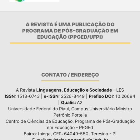
A REVISTA É UMA PUBLICAÇÃO DO
PROGRAMA DE PÓS-GRADUAÇÃO EM
EDUCAÇÃO (PPGED/UFPI)
CONTATO / ENDEREÇO
A Revista
Linguagens, Educação e Sociedade
- LES
ISSN
: 1518-0743 |
e-ISSN
: 2526-8449 |
Prefixo DOI
: 10.26694
|
Qualis:
A2
Universidade Federal do Piauí, Campus Universitário Ministro
Petrônio Portella
Centro de Ciências da Educação, Programa de Pós-Graduação
em Educação - PPGEd
Bairro: Ininga, CEP: 64049-550, Teresina - PI
E-mail:
revistales.ppged@ufpi.edu.br