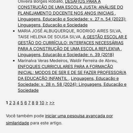
Oliveira Borges Roballo,
DESAFIOS PARA A
CONSTRUÇÃO DE UMA ESCOLA JUSTA: ANÁLISE DO
PLANEJAMENTO DOCENTE NOS ANOS INICIAIS
,
Linguagens, Educação e Sociedade: v. 27 n. 54 (2023):
Linguagens, Educação e Sociedade
MARIA JOSÉ ALBUQUERQUE, RODRIGO AIRES SILVA,
TAISE HELENA DE SOUSA SILVA,
A GESTÃO ESCOLAR E
GESTÃO DO CURRÍCULO: INTERFACES NECESSÁRIAS
PARA A CONSTRUÇÃO DE UMA ESCOLA REFLEXIVA
,
Linguagens, Educação e Sociedade: n. 39 (2018)
Marinalva Veras Medeiros, Waldir Ferreira de Abreu,
ENFOQUES CURRICULARES PARA A FORMAÇÃO
INICIAL: MODOS DE SER E DE SE FAZER PROFESSOR/A
DA EDUCAÇÃO INFANTIL
,
Linguagens, Educação e
Sociedade: v. 28 n. 58 (2024): Linguagens, Educação e
Sociedade
1
2
3
4
5
6
7
8
9
10
>
>>
Você também pode
iniciar uma pesquisa avançada por
similaridade
para este artigo.