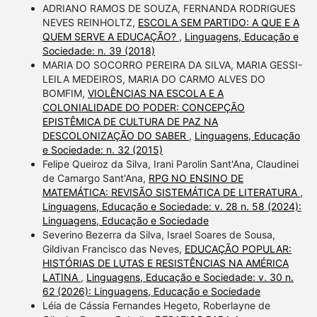
ADRIANO RAMOS DE SOUZA, FERNANDA RODRIGUES
NEVES REINHOLTZ,
ESCOLA SEM PARTIDO: A QUE E A
QUEM SERVE A EDUCAÇÃO?
,
Linguagens, Educação e
Sociedade: n. 39 (2018)
MARIA DO SOCORRO PEREIRA DA SILVA, MARIA GESSI-
LEILA MEDEIROS, MARIA DO CARMO ALVES DO
BOMFIM,
VIOLÊNCIAS NA ESCOLA E A
COLONIALIDADE DO PODER: CONCEPÇÃO
EPISTÊMICA DE CULTURA DE PAZ NA
DESCOLONIZAÇÃO DO SABER
,
Linguagens, Educação
e Sociedade: n. 32 (2015)
Felipe Queiroz da Silva, Irani Parolin Sant'Ana, Claudinei
de Camargo Sant'Ana,
RPG NO ENSINO DE
MATEMÁTICA: REVISÃO SISTEMÁTICA DE LITERATURA
,
Linguagens, Educação e Sociedade: v. 28 n. 58 (2024):
Linguagens, Educação e Sociedade
Severino Bezerra da Silva, Israel Soares de Sousa,
Gildivan Francisco das Neves,
EDUCAÇÃO POPULAR:
HISTÓRIAS DE LUTAS E RESISTÊNCIAS NA AMÉRICA
LATINA
,
Linguagens, Educação e Sociedade: v. 30 n.
62 (2026): Linguagens, Educação e Sociedade
Léia de Cássia Fernandes Hegeto, Roberlayne de