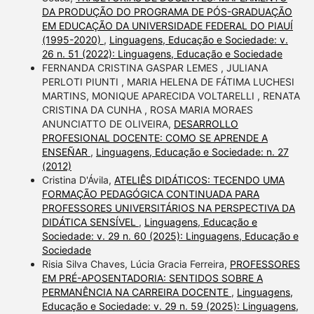
DA PRODUÇÃO DO PROGRAMA DE PÓS-GRADUAÇÃO
EM EDUCAÇÃO DA UNIVERSIDADE FEDERAL DO PIAUÍ
(1995-2020)
,
Linguagens, Educação e Sociedade: v.
26 n. 51 (2022): Linguagens, Educação e Sociedade
FERNANDA CRISTINA GASPAR LEMES , JULIANA
PERLOTI PIUNTI , MARIA HELENA DE FÁTIMA LUCHESI
MARTINS, MONIQUE APARECIDA VOLTARELLI , RENATA
CRISTINA DA CUNHA , ROSA MARIA MORAES
ANUNCIATTO DE OLIVEIRA,
DESARROLLO
PROFESIONAL DOCENTE: COMO SE APRENDE A
ENSEÑAR
,
Linguagens, Educação e Sociedade: n. 27
(2012)
Cristina D'Ávila,
ATELIÊS DIDÁTICOS: TECENDO UMA
FORMAÇÃO PEDAGÓGICA CONTINUADA PARA
PROFESSORES UNIVERSITÁRIOS NA PERSPECTIVA DA
DIDÁTICA SENSÍVEL
,
Linguagens, Educação e
Sociedade: v. 29 n. 60 (2025): Linguagens, Educação e
Sociedade
Risia Silva Chaves, Lúcia Gracia Ferreira,
PROFESSORES
EM PRÉ-APOSENTADORIA: SENTIDOS SOBRE A
PERMANÊNCIA NA CARREIRA DOCENTE
,
Linguagens,
Educação e Sociedade: v. 29 n. 59 (2025): Linguagens,