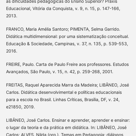
as dificuldades pedagógicas do Ensino Superior? Práxis
Educacional, Vitória da Conquista, v. 9, n. 15, p. 147-166,
2013.
FRANCO, Maria Amélia Santoro; PIMENTA, Selma Garrido.
Didática multidimensional: por uma sistematização conceitual.
Educação & Sociedade, Campinas, v. 37, n. 135, p. 539-553,
2016.
FREIRE, Paulo. Carta de Paulo Freire aos professores. Estudos
Avançados, São Paulo, v. 15, n. 42, p. 259-268, 2001.
FREITAS, Raquel Aparecida Marra da Madeira; LIBÂNEO, José
Carlos. Didática desenvolvimental e políticas educacionais
para a escola no Brasil. Linhas Críticas, Brasília, DF, v. 24,
e21850, 2019.
LIBÂNEO, José Carlos. Ensinar e aprender, aprender e ensinar:
o lugar da teoria e da prática em didática. In: LIBÂNEO, José
Carlos; ALVES, Nilda (org.). Temas em Pedagogia: diálogos