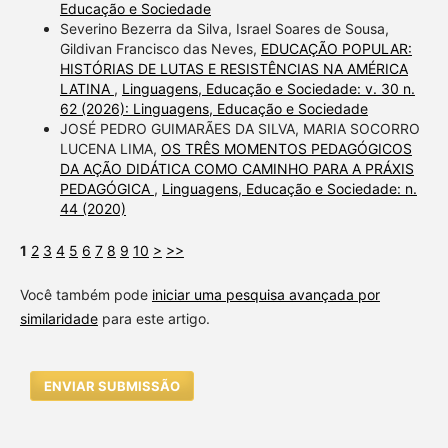
Educação e Sociedade
Severino Bezerra da Silva, Israel Soares de Sousa,
Gildivan Francisco das Neves,
EDUCAÇÃO POPULAR:
HISTÓRIAS DE LUTAS E RESISTÊNCIAS NA AMÉRICA
LATINA
,
Linguagens, Educação e Sociedade: v. 30 n.
62 (2026): Linguagens, Educação e Sociedade
JOSÉ PEDRO GUIMARÃES DA SILVA, MARIA SOCORRO
LUCENA LIMA,
OS TRÊS MOMENTOS PEDAGÓGICOS
DA AÇÃO DIDÁTICA COMO CAMINHO PARA A PRÁXIS
PEDAGÓGICA
,
Linguagens, Educação e Sociedade: n.
44 (2020)
1
2
3
4
5
6
7
8
9
10
>
>>
Você também pode
iniciar uma pesquisa avançada por
similaridade
para este artigo.
ENVIAR SUBMISSÃO