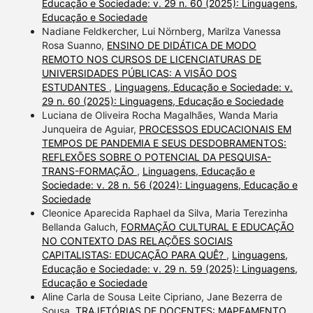
Educação e Sociedade: v. 29 n. 60 (2025): Linguagens,
Educação e Sociedade
Nadiane Feldkercher, Lui Nörnberg, Marilza Vanessa
Rosa Suanno,
ENSINO DE DIDÁTICA DE MODO
REMOTO NOS CURSOS DE LICENCIATURAS DE
UNIVERSIDADES PÚBLICAS: A VISÃO DOS
ESTUDANTES
,
Linguagens, Educação e Sociedade: v.
29 n. 60 (2025): Linguagens, Educação e Sociedade
Luciana de Oliveira Rocha Magalhães, Wanda Maria
Junqueira de Aguiar,
PROCESSOS EDUCACIONAIS EM
TEMPOS DE PANDEMIA E SEUS DESDOBRAMENTOS:
REFLEXÕES SOBRE O POTENCIAL DA PESQUISA-
TRANS-FORMAÇÃO
,
Linguagens, Educação e
Sociedade: v. 28 n. 56 (2024): Linguagens, Educação e
Sociedade
Cleonice Aparecida Raphael da Silva, Maria Terezinha
Bellanda Galuch,
FORMAÇÃO CULTURAL E EDUCAÇÃO
NO CONTEXTO DAS RELAÇÕES SOCIAIS
CAPITALISTAS: EDUCAÇÃO PARA QUÊ?
,
Linguagens,
Educação e Sociedade: v. 29 n. 59 (2025): Linguagens,
Educação e Sociedade
Aline Carla de Sousa Leite Cipriano, Jane Bezerra de
Sousa,
TRAJETÓRIAS DE DOCENTES: MAPEAMENTO