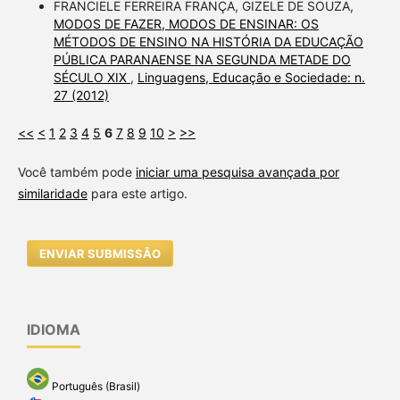
FRANCIELE FERREIRA FRANÇA, GIZELE DE SOUZA,
MODOS DE FAZER, MODOS DE ENSINAR: OS
MÉTODOS DE ENSINO NA HISTÓRIA DA EDUCAÇÃO
PÚBLICA PARANAENSE NA SEGUNDA METADE DO
SÉCULO XIX
,
Linguagens, Educação e Sociedade: n.
27 (2012)
<<
<
1
2
3
4
5
6
7
8
9
10
>
>>
Você também pode
iniciar uma pesquisa avançada por
similaridade
para este artigo.
ENVIAR SUBMISSÃO
IDIOMA
Português (Brasil)