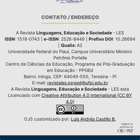
CONTATO / ENDEREÇO
A Revista
Linguagens, Educação e Sociedade
- LES
ISSN
: 1518-0743 |
e-ISSN
: 2526-8449 |
Prefixo DOI
: 10.26694
|
Qualis:
A2
Universidade Federal do Piauí, Campus Universitário Ministro
Petrônio Portella
Centro de Ciências da Educação, Programa de Pós-Graduação
em Educação - PPGEd
Bairro: Ininga, CEP: 64049-550, Teresina - PI
E-mail:
revistales.ppged@ufpi.edu.br
A Revista
Linguagens, Educação e Sociedade
- LES esta
Licenciado com
Creative Attribution 4.0 International (CC BY
4.0)
OJS customizado por:
Luis Andrés Castillo B.