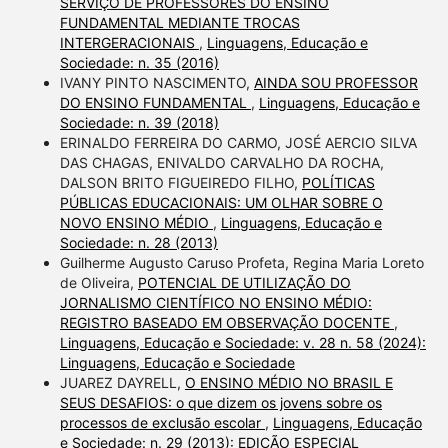
SERVIÇO DE PROFESSORES DO ENSINO
FUNDAMENTAL MEDIANTE TROCAS
INTERGERACIONAIS
,
Linguagens, Educação e
Sociedade: n. 35 (2016)
IVANY PINTO NASCIMENTO,
AINDA SOU PROFESSOR
DO ENSINO FUNDAMENTAL
,
Linguagens, Educação e
Sociedade: n. 39 (2018)
ERINALDO FERREIRA DO CARMO, JOSÉ AERCIO SILVA
DAS CHAGAS, ENIVALDO CARVALHO DA ROCHA,
DALSON BRITO FIGUEIREDO FILHO,
POLÍTICAS
PÚBLICAS EDUCACIONAIS: UM OLHAR SOBRE O
NOVO ENSINO MÉDIO
,
Linguagens, Educação e
Sociedade: n. 28 (2013)
Guilherme Augusto Caruso Profeta, Regina Maria Loreto
de Oliveira,
POTENCIAL DE UTILIZAÇÃO DO
JORNALISMO CIENTÍFICO NO ENSINO MÉDIO:
REGISTRO BASEADO EM OBSERVAÇÃO DOCENTE
,
Linguagens, Educação e Sociedade: v. 28 n. 58 (2024):
Linguagens, Educação e Sociedade
JUAREZ DAYRELL,
O ENSINO MÉDIO NO BRASIL E
SEUS DESAFIOS: o que dizem os jovens sobre os
processos de exclusão escolar
,
Linguagens, Educação
e Sociedade: n. 29 (2013): EDIÇÃO ESPECIAL