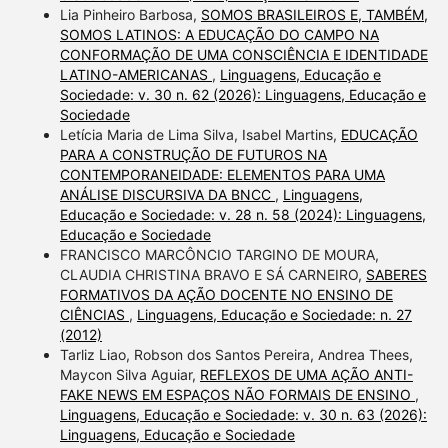
Lia Pinheiro Barbosa,
SOMOS BRASILEIROS E, TAMBÉM,
SOMOS LATINOS: A EDUCAÇÃO DO CAMPO NA
CONFORMAÇÃO DE UMA CONSCIÊNCIA E IDENTIDADE
LATINO-AMERICANAS
,
Linguagens, Educação e
Sociedade: v. 30 n. 62 (2026): Linguagens, Educação e
Sociedade
Letícia Maria de Lima Silva, Isabel Martins,
EDUCAÇÃO
PARA A CONSTRUÇÃO DE FUTUROS NA
CONTEMPORANEIDADE: ELEMENTOS PARA UMA
ANÁLISE DISCURSIVA DA BNCC
,
Linguagens,
Educação e Sociedade: v. 28 n. 58 (2024): Linguagens,
Educação e Sociedade
FRANCISCO MARCÔNCIO TARGINO DE MOURA,
CLAUDIA CHRISTINA BRAVO E SÁ CARNEIRO,
SABERES
FORMATIVOS DA AÇÃO DOCENTE NO ENSINO DE
CIÊNCIAS
,
Linguagens, Educação e Sociedade: n. 27
(2012)
Tarliz Liao, Robson dos Santos Pereira, Andrea Thees,
Maycon Silva Aguiar,
REFLEXOS DE UMA AÇÃO ANTI-
FAKE NEWS EM ESPAÇOS NÃO FORMAIS DE ENSINO
,
Linguagens, Educação e Sociedade: v. 30 n. 63 (2026):
Linguagens, Educação e Sociedade