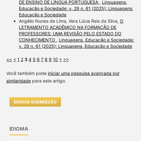
DE ENSINO DE LÍNGUA PORTUGUESA
,
Linguagens,
Educação e Sociedade: v. 29 n. 61 (2025): Linguagens,
Educação e Sociedade
Angélio Nunes de Lima, Vera Lúcia Reis da Silva,
O
LETRAMENTO ACADÊMICO NA FORMAÇÃO DE
PROFESSORES: UMA REVISÃO PELO ESTADO DO
CONHECIMENTO
,
Linguagens, Educação e Sociedade:
v. 29 n. 61 (2025): Linguagens, Educação e Sociedade
<<
<
1
2
3
4
5
6
7
8
9
10
>
>>
Você também pode
iniciar uma pesquisa avançada por
similaridade
para este artigo.
ENVIAR SUBMISSÃO
IDIOMA