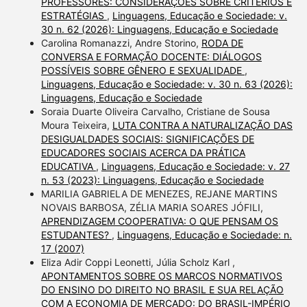
PROFESSORES: CONSIDERAÇÕES SOBRE CRITÉRIOS E
ESTRATÉGIAS
,
Linguagens, Educação e Sociedade: v.
30 n. 62 (2026): Linguagens, Educação e Sociedade
Carolina Romanazzi, Andre Storino,
RODA DE
CONVERSA E FORMAÇÃO DOCENTE: DIÁLOGOS
POSSÍVEIS SOBRE GÊNERO E SEXUALIDADE
,
Linguagens, Educação e Sociedade: v. 30 n. 63 (2026):
Linguagens, Educação e Sociedade
Soraia Duarte Oliveira Carvalho, Cristiane de Sousa
Moura Teixeira,
LUTA CONTRA A NATURALIZAÇÃO DAS
DESIGUALDADES SOCIAIS: SIGNIFICAÇÕES DE
EDUCADORES SOCIAIS ACERCA DA PRÁTICA
EDUCATIVA
,
Linguagens, Educação e Sociedade: v. 27
n. 53 (2023): Linguagens, Educação e Sociedade
MARILIA GABRIELA DE MENEZES, REJANE MARTINS
NOVAIS BARBOSA, ZÉLIA MARIA SOARES JÓFILI,
APRENDIZAGEM COOPERATIVA: O QUE PENSAM OS
ESTUDANTES?
,
Linguagens, Educação e Sociedade: n.
17 (2007)
Eliza Adir Coppi Leonetti, Júlia Scholz Karl ,
APONTAMENTOS SOBRE OS MARCOS NORMATIVOS
DO ENSINO DO DIREITO NO BRASIL E SUA RELAÇÃO
COM A ECONOMIA DE MERCADO: DO BRASIL-IMPÉRIO