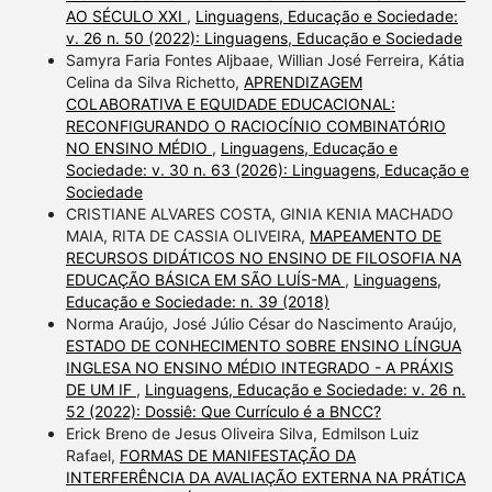
AO SÉCULO XXI
,
Linguagens, Educação e Sociedade:
v. 26 n. 50 (2022): Linguagens, Educação e Sociedade
Samyra Faria Fontes Aljbaae, Willian José Ferreira, Kátia
Celina da Silva Richetto,
APRENDIZAGEM
COLABORATIVA E EQUIDADE EDUCACIONAL:
RECONFIGURANDO O RACIOCÍNIO COMBINATÓRIO
NO ENSINO MÉDIO
,
Linguagens, Educação e
Sociedade: v. 30 n. 63 (2026): Linguagens, Educação e
Sociedade
CRISTIANE ALVARES COSTA, GINIA KENIA MACHADO
MAIA, RITA DE CASSIA OLIVEIRA,
MAPEAMENTO DE
RECURSOS DIDÁTICOS NO ENSINO DE FILOSOFIA NA
EDUCAÇÃO BÁSICA EM SÃO LUÍS-MA
,
Linguagens,
Educação e Sociedade: n. 39 (2018)
Norma Araújo, José Júlio César do Nascimento Araújo,
ESTADO DE CONHECIMENTO SOBRE ENSINO LÍNGUA
INGLESA NO ENSINO MÉDIO INTEGRADO - A PRÁXIS
DE UM IF
,
Linguagens, Educação e Sociedade: v. 26 n.
52 (2022): Dossiê: Que Currículo é a BNCC?
Erick Breno de Jesus Oliveira Silva, Edmilson Luiz
Rafael,
FORMAS DE MANIFESTAÇÃO DA
INTERFERÊNCIA DA AVALIAÇÃO EXTERNA NA PRÁTICA