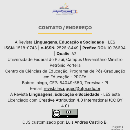
CONTATO / ENDEREÇO
A Revista
Linguagens, Educação e Sociedade
- LES
ISSN
: 1518-0743 |
e-ISSN
: 2526-8449 |
Prefixo DOI
: 10.26694
|
Qualis:
A2
Universidade Federal do Piauí, Campus Universitário Ministro
Petrônio Portella
Centro de Ciências da Educação, Programa de Pós-Graduação
em Educação - PPGEd
Bairro: Ininga, CEP: 64049-550, Teresina - PI
E-mail:
revistales.ppged@ufpi.edu.br
A Revista
Linguagens, Educação e Sociedade
- LES esta
Licenciado com
Creative Attribution 4.0 International (CC BY
4.0)
OJS customizado por:
Luis Andrés Castillo B.