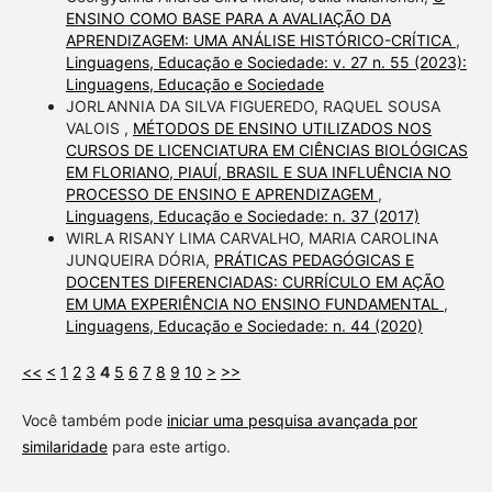
ENSINO COMO BASE PARA A AVALIAÇÃO DA
APRENDIZAGEM: UMA ANÁLISE HISTÓRICO-CRÍTICA
,
Linguagens, Educação e Sociedade: v. 27 n. 55 (2023):
Linguagens, Educação e Sociedade
JORLANNIA DA SILVA FIGUEREDO, RAQUEL SOUSA
VALOIS ,
MÉTODOS DE ENSINO UTILIZADOS NOS
CURSOS DE LICENCIATURA EM CIÊNCIAS BIOLÓGICAS
EM FLORIANO, PIAUÍ, BRASIL E SUA INFLUÊNCIA NO
PROCESSO DE ENSINO E APRENDIZAGEM
,
Linguagens, Educação e Sociedade: n. 37 (2017)
WIRLA RISANY LIMA CARVALHO, MARIA CAROLINA
JUNQUEIRA DÓRIA,
PRÁTICAS PEDAGÓGICAS E
DOCENTES DIFERENCIADAS: CURRÍCULO EM AÇÃO
EM UMA EXPERIÊNCIA NO ENSINO FUNDAMENTAL
,
Linguagens, Educação e Sociedade: n. 44 (2020)
<<
<
1
2
3
4
5
6
7
8
9
10
>
>>
Você também pode
iniciar uma pesquisa avançada por
similaridade
para este artigo.