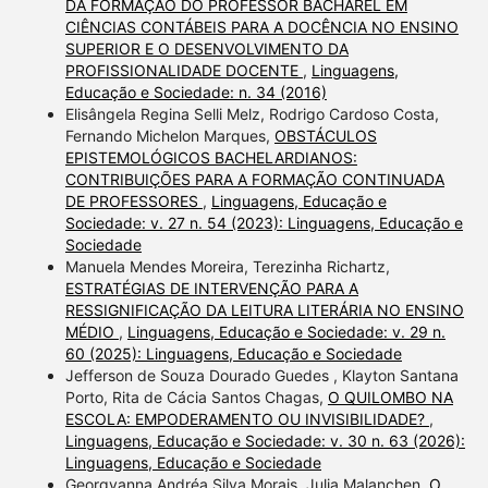
DA FORMAÇÃO DO PROFESSOR BACHAREL EM
CIÊNCIAS CONTÁBEIS PARA A DOCÊNCIA NO ENSINO
SUPERIOR E O DESENVOLVIMENTO DA
PROFISSIONALIDADE DOCENTE
,
Linguagens,
Educação e Sociedade: n. 34 (2016)
Elisângela Regina Selli Melz, Rodrigo Cardoso Costa,
Fernando Michelon Marques,
OBSTÁCULOS
EPISTEMOLÓGICOS BACHELARDIANOS:
CONTRIBUIÇÕES PARA A FORMAÇÃO CONTINUADA
DE PROFESSORES
,
Linguagens, Educação e
Sociedade: v. 27 n. 54 (2023): Linguagens, Educação e
Sociedade
Manuela Mendes Moreira, Terezinha Richartz,
ESTRATÉGIAS DE INTERVENÇÃO PARA A
RESSIGNIFICAÇÃO DA LEITURA LITERÁRIA NO ENSINO
MÉDIO
,
Linguagens, Educação e Sociedade: v. 29 n.
60 (2025): Linguagens, Educação e Sociedade
Jefferson de Souza Dourado Guedes , Klayton Santana
Porto, Rita de Cácia Santos Chagas,
O QUILOMBO NA
ESCOLA: EMPODERAMENTO OU INVISIBILIDADE?
,
Linguagens, Educação e Sociedade: v. 30 n. 63 (2026):
Linguagens, Educação e Sociedade
Georgyanna Andréa Silva Morais, Julia Malanchen,
O