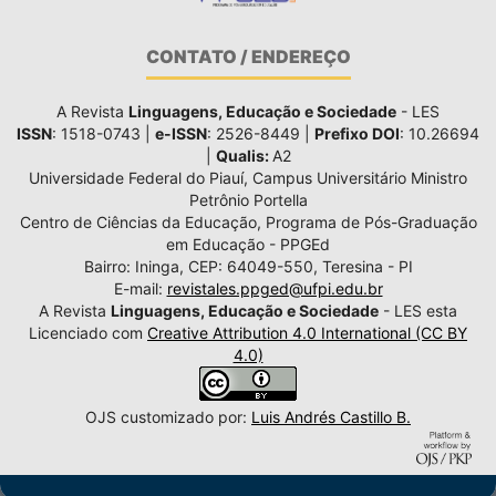
CONTATO / ENDEREÇO
A Revista
Linguagens, Educação e Sociedade
- LES
ISSN
: 1518-0743 |
e-ISSN
: 2526-8449 |
Prefixo DOI
: 10.26694
|
Qualis:
A2
Universidade Federal do Piauí, Campus Universitário Ministro
Petrônio Portella
Centro de Ciências da Educação, Programa de Pós-Graduação
em Educação - PPGEd
Bairro: Ininga, CEP: 64049-550, Teresina - PI
E-mail:
revistales.ppged@ufpi.edu.br
A Revista
Linguagens, Educação e Sociedade
- LES esta
Licenciado com
Creative Attribution 4.0 International (CC BY
4.0)
OJS customizado por:
Luis Andrés Castillo B.