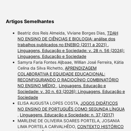
Artigos Semelhantes
Beatriz dos Reis Almeida, Viviane Borges Dias,
TDAH
NO ENSINO DE CIÊNCIAS E BIOLOGIA: análise dos
trabalhos publicados no ENEBIO (2011 a 2021)
,
Linguagens, Educação e Sociedade: v. 28 n. 56 (2024):
Linguagens, Educação e Sociedade
Samyra Faria Fontes Aljbaae, Willian José Ferreira, Kátia
Celina da Silva Richetto,
APRENDIZAGEM
COLABORATIVA E EQUIDADE EDUCACIONAL:
RECONFIGURANDO O RACIOCÍNIO COMBINATÓRIO
NO ENSINO MÉDIO
,
Linguagens, Educação e
Sociedade: v. 30 n. 63 (2026): Linguagens, Educação e
Sociedade
ELISA AUGUSTA LOPES COSTA,
JOGOS DIDÁTICOS
NO ENSINO DE PORTUGUÊS COMO SEGUNDA LÍNGUA
,
Linguagens, Educação e Sociedade: n. 37 (2017)
MARLENE DE OLIVEIRA SOARES PORTELA, JOSANIA
LIMA PORTELA CARVALHÊDO,
CONTEXTO HISTÓRICO