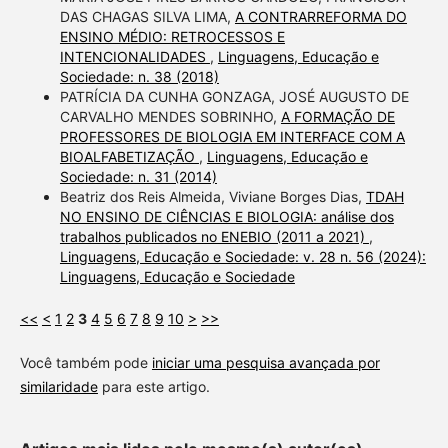
DAS CHAGAS SILVA LIMA,
A CONTRARREFORMA DO
ENSINO MÉDIO: RETROCESSOS E
INTENCIONALIDADES
,
Linguagens, Educação e
Sociedade: n. 38 (2018)
PATRÍCIA DA CUNHA GONZAGA, JOSÉ AUGUSTO DE
CARVALHO MENDES SOBRINHO,
A FORMAÇÃO DE
PROFESSORES DE BIOLOGIA EM INTERFACE COM A
BIOALFABETIZAÇÃO
,
Linguagens, Educação e
Sociedade: n. 31 (2014)
Beatriz dos Reis Almeida, Viviane Borges Dias,
TDAH
NO ENSINO DE CIÊNCIAS E BIOLOGIA: análise dos
trabalhos publicados no ENEBIO (2011 a 2021)
,
Linguagens, Educação e Sociedade: v. 28 n. 56 (2024):
Linguagens, Educação e Sociedade
<<
<
1
2
3
4
5
6
7
8
9
10
>
>>
Você também pode
iniciar uma pesquisa avançada por
similaridade
para este artigo.