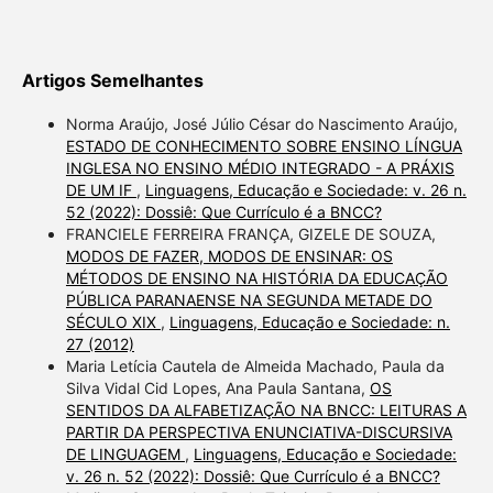
Artigos Semelhantes
Norma Araújo, José Júlio César do Nascimento Araújo,
ESTADO DE CONHECIMENTO SOBRE ENSINO LÍNGUA
INGLESA NO ENSINO MÉDIO INTEGRADO - A PRÁXIS
DE UM IF
,
Linguagens, Educação e Sociedade: v. 26 n.
52 (2022): Dossiê: Que Currículo é a BNCC?
FRANCIELE FERREIRA FRANÇA, GIZELE DE SOUZA,
MODOS DE FAZER, MODOS DE ENSINAR: OS
MÉTODOS DE ENSINO NA HISTÓRIA DA EDUCAÇÃO
PÚBLICA PARANAENSE NA SEGUNDA METADE DO
SÉCULO XIX
,
Linguagens, Educação e Sociedade: n.
27 (2012)
Maria Letícia Cautela de Almeida Machado, Paula da
Silva Vidal Cid Lopes, Ana Paula Santana,
OS
SENTIDOS DA ALFABETIZAÇÃO NA BNCC: LEITURAS A
PARTIR DA PERSPECTIVA ENUNCIATIVA-DISCURSIVA
DE LINGUAGEM
,
Linguagens, Educação e Sociedade:
v. 26 n. 52 (2022): Dossiê: Que Currículo é a BNCC?