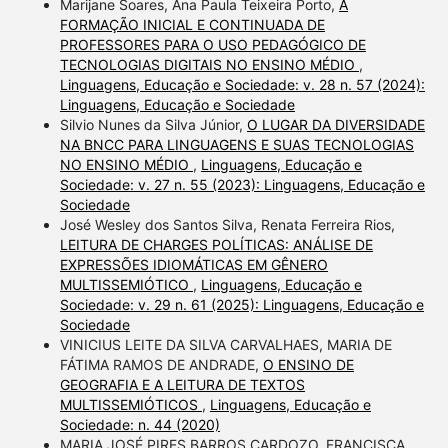
Marijane Soares, Ana Paula Teixeira Porto,
A
FORMAÇÃO INICIAL E CONTINUADA DE
PROFESSORES PARA O USO PEDAGÓGICO DE
TECNOLOGIAS DIGITAIS NO ENSINO MÉDIO
,
Linguagens, Educação e Sociedade: v. 28 n. 57 (2024):
Linguagens, Educação e Sociedade
Silvio Nunes da Silva Júnior,
O LUGAR DA DIVERSIDADE
NA BNCC PARA LINGUAGENS E SUAS TECNOLOGIAS
NO ENSINO MÉDIO
,
Linguagens, Educação e
Sociedade: v. 27 n. 55 (2023): Linguagens, Educação e
Sociedade
José Wesley dos Santos Silva, Renata Ferreira Rios,
LEITURA DE CHARGES POLÍTICAS: ANÁLISE DE
EXPRESSÕES IDIOMÁTICAS EM GÊNERO
MULTISSEMIÓTICO
,
Linguagens, Educação e
Sociedade: v. 29 n. 61 (2025): Linguagens, Educação e
Sociedade
VINICIUS LEITE DA SILVA CARVALHAES, MARIA DE
FÁTIMA RAMOS DE ANDRADE,
O ENSINO DE
GEOGRAFIA E A LEITURA DE TEXTOS
MULTISSEMIÓTICOS
,
Linguagens, Educação e
Sociedade: n. 44 (2020)
MARIA JOSÉ PIRES BARROS CARDOZO, FRANCISCA