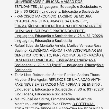
UNIVERSIDADES PÚBLICAS: A VISÃO DOS
ESTUDANTES
,
Linguagens, Educação e Sociedade: v.
29 n. 60 (2025): Linguagens, Educação e Sociedade
FRANCISCO MARCONCIO TARGINO DE MOURA,
CLAUDIA CHRISTINA BRAVO E SÁ CARNEIRO,
FORMAÇÃO SOCIOCIENTÍFICA NA LICENCIATURA EM
QUÍMICA: DISCURSO E PRÁTICA DOCENTE
,
Linguagens, Educação e Sociedade: v. 26 n. 51 (2022):
Linguagens, Educação e Sociedade
Rafael Eduardo Montaño Arrieta, Marilza Vanessa Rosa
Suanno,
RESIDÊNCIA MÉDICA TRANSDISCIPLINAR EM
GENÉTICA: CONCEITO, PERSPECTIVA DE FORMAÇÃO E
DESENHO CURRICULAR
,
Linguagens, Educação e
Sociedade: v. 29 n. 60 (2025): Linguagens, Educação e
Sociedade
Tarliz Liao, Robson dos Santos Pereira, Andrea Thees,
Maycon Silva Aguiar,
REFLEXOS DE UMA AÇÃO ANTI-
FAKE NEWS EM ESPAÇOS NÃO FORMAIS DE ENSINO
,
Linguagens, Educação e Sociedade: v. 30 n. 63 (2026):
Linguagens, Educação e Sociedade
Mauro José de Souza, Filomena Maria de Arruda
Monteiro, José Ignacio Rivas Flores,
O POTENCIAL
FORMATIVO DA PESQUISA NARRATIVA NA FORMAÇÃO