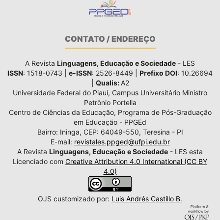
CONTATO / ENDEREÇO
A Revista
Linguagens, Educação e Sociedade
- LES
ISSN
: 1518-0743 |
e-ISSN
: 2526-8449 |
Prefixo DOI
: 10.26694
|
Qualis:
A2
Universidade Federal do Piauí, Campus Universitário Ministro
Petrônio Portella
Centro de Ciências da Educação, Programa de Pós-Graduação
em Educação - PPGEd
Bairro: Ininga, CEP: 64049-550, Teresina - PI
E-mail:
revistales.ppged@ufpi.edu.br
A Revista
Linguagens, Educação e Sociedade
- LES esta
Licenciado com
Creative Attribution 4.0 International (CC BY
4.0)
OJS customizado por:
Luis Andrés Castillo B.