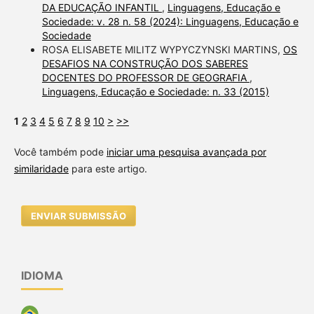
DA EDUCAÇÃO INFANTIL
,
Linguagens, Educação e
Sociedade: v. 28 n. 58 (2024): Linguagens, Educação e
Sociedade
ROSA ELISABETE MILITZ WYPYCZYNSKI MARTINS,
OS
DESAFIOS NA CONSTRUÇÃO DOS SABERES
DOCENTES DO PROFESSOR DE GEOGRAFIA
,
Linguagens, Educação e Sociedade: n. 33 (2015)
1
2
3
4
5
6
7
8
9
10
>
>>
Você também pode
iniciar uma pesquisa avançada por
similaridade
para este artigo.
ENVIAR SUBMISSÃO
IDIOMA