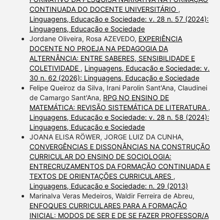
CONTINUADA DO DOCENTE UNIVERSITÁRIO
,
Linguagens, Educação e Sociedade: v. 28 n. 57 (2024):
Linguagens, Educação e Sociedade
Jordane Oliveira, Rosa AZEVEDO,
EXPERIÊNCIA
DOCENTE NO PROEJA NA PEDAGOGIA DA
ALTERNÂNCIA: ENTRE SABERES, SENSIBILIDADE E
COLETIVIDADE
,
Linguagens, Educação e Sociedade: v.
30 n. 62 (2026): Linguagens, Educação e Sociedade
Felipe Queiroz da Silva, Irani Parolin Sant'Ana, Claudinei
de Camargo Sant'Ana,
RPG NO ENSINO DE
MATEMÁTICA: REVISÃO SISTEMÁTICA DE LITERATURA
,
Linguagens, Educação e Sociedade: v. 28 n. 58 (2024):
Linguagens, Educação e Sociedade
JOANA ELISA RÖWER, JORGE LUIZ DA CUNHA,
CONVERGÊNCIAS E DISSONÂNCIAS NA CONSTRUÇÃO
CURRICULAR DO ENSINO DE SOCIOLOGIA:
ENTRECRUZAMENTOS DA FORMAÇÃO CONTINUADA E
TEXTOS DE ORIENTAÇÕES CURRICULARES
,
Linguagens, Educação e Sociedade: n. 29 (2013)
Marinalva Veras Medeiros, Waldir Ferreira de Abreu,
ENFOQUES CURRICULARES PARA A FORMAÇÃO
INICIAL: MODOS DE SER E DE SE FAZER PROFESSOR/A