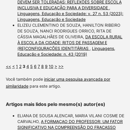
DEVEM SER TOLERADAS: REFLEXÕES SOBRE ESCOLA
INCLUSIVA E EDUCAÇÃO PARA A DIVERSIDADE
,
Linguagens, Educação e Sociedade: v. 27 n. 53 (2023):
Linguagens, Educação e Sociedade
ELIZEU CLEMENTINO DE SOUZA, HANILTON RIBEIRO
DE SOUZA, NANCI RODRIGUES ORRICO, RITA DE
CÁSSIA MAGALHÃES DE OLIVEIRA,
DA ESCOLA RURAL
À ESCOLA DA CIDADE: RITOS DE PASSAGEM E
(RE)CONFIGURAÇÕES IDENTITÁRIAS
,
Linguagens,
Educação e Sociedade: n. 43 (2019)
<<
<
1
2
3
4
5
6
7
8
9
10
>
>>
Você também pode
iniciar uma pesquisa avançada por
similaridade
para este artigo.
Artigos mais lidos pelo mesmo(s) autor(es)
ELIANA DE SOUSA ALENCAR, MARIA VILANI COSME DE
CARVALHO,
A FORMAÇAO DO PROFESSOR: UM FATOR
SIGNIFICATIVO NA COMPREENSÃO DO FRACASSO