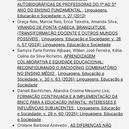
AUTOBIOGRÁFICAS DE PROFESSORAS DO 1º AO 5º
ANO DO ENSINO FUNDAMENTAL
,
Linguagens,
Educação e Sociedade: n. 27 (2012)
Graça Reis, Marcia Reis, Erica Teixeira, Amanda Silva,
VIRANDO DE PONTA-CABEÇA: BRANQUITUDE,
(TRANS)FORMAÇÃO DOCENTE E OUTROS MUNDOS
POSSÍVEIS
,
Linguagens, Educação e Sociedade: v. 28
n. 57 (2024): Linguagens, Educação e Sociedade
Samyra Faria Fontes Aljbaae, Willian José Ferreira, Kátia
Celina da Silva Richetto,
APRENDIZAGEM
COLABORATIVA E EQUIDADE EDUCACIONAL:
RECONFIGURANDO O RACIOCÍNIO COMBINATÓRIO
NO ENSINO MÉDIO
,
Linguagens, Educação e
Sociedade: v. 30 n. 63 (2026): Linguagens, Educação e
Sociedade
Danieli Bachtchen, Aliandra Cristina Mesomo Lira,
FORMAÇÃO CONTINUADA E A IMPLEMENTAÇÃO DA
BNCC PARA A EDUCAÇÃO INFANTIL: INTERESSES E
INFLUÊNCIAS SUBJACENTES
,
Linguagens, Educação
e Sociedade: v. 29 n. 60 (2025): Linguagens, Educação
e Sociedade
Crislane Barbosa Azevedo ,
AS DIFERENÇAS NÃO