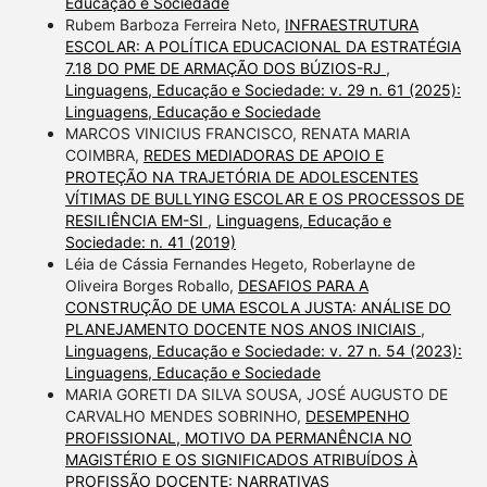
Educação e Sociedade
Rubem Barboza Ferreira Neto,
INFRAESTRUTURA
ESCOLAR: A POLÍTICA EDUCACIONAL DA ESTRATÉGIA
7.18 DO PME DE ARMAÇÃO DOS BÚZIOS-RJ
,
Linguagens, Educação e Sociedade: v. 29 n. 61 (2025):
Linguagens, Educação e Sociedade
MARCOS VINICIUS FRANCISCO, RENATA MARIA
COIMBRA,
REDES MEDIADORAS DE APOIO E
PROTEÇÃO NA TRAJETÓRIA DE ADOLESCENTES
VÍTIMAS DE BULLYING ESCOLAR E OS PROCESSOS DE
RESILIÊNCIA EM-SI
,
Linguagens, Educação e
Sociedade: n. 41 (2019)
Léia de Cássia Fernandes Hegeto, Roberlayne de
Oliveira Borges Roballo,
DESAFIOS PARA A
CONSTRUÇÃO DE UMA ESCOLA JUSTA: ANÁLISE DO
PLANEJAMENTO DOCENTE NOS ANOS INICIAIS
,
Linguagens, Educação e Sociedade: v. 27 n. 54 (2023):
Linguagens, Educação e Sociedade
MARIA GORETI DA SILVA SOUSA, JOSÉ AUGUSTO DE
CARVALHO MENDES SOBRINHO,
DESEMPENHO
PROFISSIONAL, MOTIVO DA PERMANÊNCIA NO
MAGISTÉRIO E OS SIGNIFICADOS ATRIBUÍDOS À
PROFISSÃO DOCENTE: NARRATIVAS