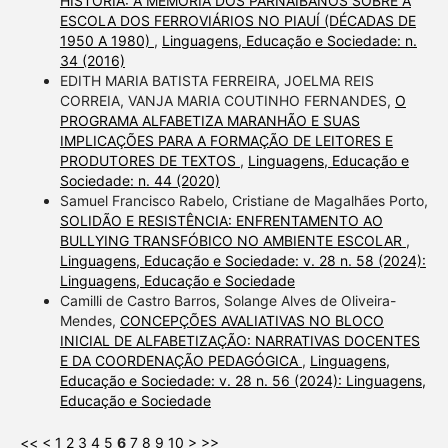
HISTÓRIA: A MEMÓRIA DOS PARNAIBANOS SOBRE A
ESCOLA DOS FERROVIÁRIOS NO PIAUÍ (DÉCADAS DE
1950 A 1980)
,
Linguagens, Educação e Sociedade: n.
34 (2016)
EDITH MARIA BATISTA FERREIRA, JOELMA REIS
CORREIA, VANJA MARIA COUTINHO FERNANDES,
O
PROGRAMA ALFABETIZA MARANHÃO E SUAS
IMPLICAÇÕES PARA A FORMAÇÃO DE LEITORES E
PRODUTORES DE TEXTOS
,
Linguagens, Educação e
Sociedade: n. 44 (2020)
Samuel Francisco Rabelo, Cristiane de Magalhães Porto,
SOLIDÃO E RESISTÊNCIA: ENFRENTAMENTO AO
BULLYING TRANSFÓBICO NO AMBIENTE ESCOLAR
,
Linguagens, Educação e Sociedade: v. 28 n. 58 (2024):
Linguagens, Educação e Sociedade
Camilli de Castro Barros, Solange Alves de Oliveira-
Mendes,
CONCEPÇÕES AVALIATIVAS NO BLOCO
INICIAL DE ALFABETIZAÇÃO: NARRATIVAS DOCENTES
E DA COORDENAÇÃO PEDAGÓGICA
,
Linguagens,
Educação e Sociedade: v. 28 n. 56 (2024): Linguagens,
Educação e Sociedade
<<
<
1
2
3
4
5
6
7
8
9
10
>
>>