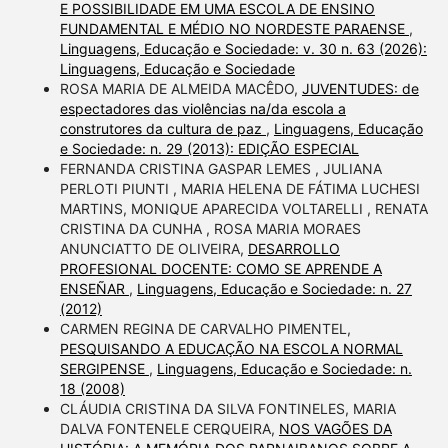
E POSSIBILIDADE EM UMA ESCOLA DE ENSINO
FUNDAMENTAL E MÉDIO NO NORDESTE PARAENSE
,
Linguagens, Educação e Sociedade: v. 30 n. 63 (2026):
Linguagens, Educação e Sociedade
ROSA MARIA DE ALMEIDA MACÊDO,
JUVENTUDES: de
espectadores das violências na/da escola a
construtores da cultura de paz
,
Linguagens, Educação
e Sociedade: n. 29 (2013): EDIÇÃO ESPECIAL
FERNANDA CRISTINA GASPAR LEMES , JULIANA
PERLOTI PIUNTI , MARIA HELENA DE FÁTIMA LUCHESI
MARTINS, MONIQUE APARECIDA VOLTARELLI , RENATA
CRISTINA DA CUNHA , ROSA MARIA MORAES
ANUNCIATTO DE OLIVEIRA,
DESARROLLO
PROFESIONAL DOCENTE: COMO SE APRENDE A
ENSEÑAR
,
Linguagens, Educação e Sociedade: n. 27
(2012)
CARMEN REGINA DE CARVALHO PIMENTEL,
PESQUISANDO A EDUCAÇÃO NA ESCOLA NORMAL
SERGIPENSE
,
Linguagens, Educação e Sociedade: n.
18 (2008)
CLÁUDIA CRISTINA DA SILVA FONTINELES, MARIA
DALVA FONTENELE CERQUEIRA,
NOS VAGÕES DA