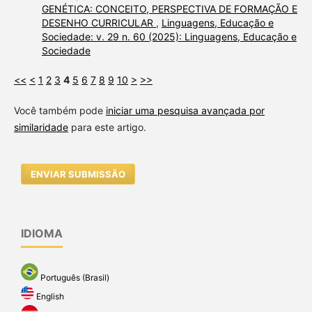
GENÉTICA: CONCEITO, PERSPECTIVA DE FORMAÇÃO E
DESENHO CURRICULAR
,
Linguagens, Educação e
Sociedade: v. 29 n. 60 (2025): Linguagens, Educação e
Sociedade
<<
<
1
2
3
4
5
6
7
8
9
10
>
>>
Você também pode
iniciar uma pesquisa avançada por
similaridade
para este artigo.
ENVIAR SUBMISSÃO
IDIOMA
Português (Brasil)
English