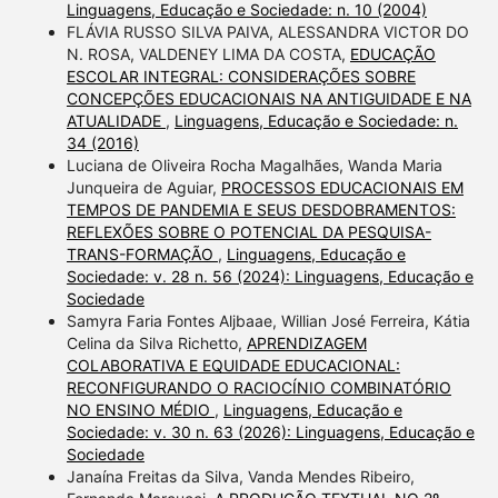
Linguagens, Educação e Sociedade: n. 10 (2004)
FLÁVIA RUSSO SILVA PAIVA, ALESSANDRA VICTOR DO
N. ROSA, VALDENEY LIMA DA COSTA,
EDUCAÇÃO
ESCOLAR INTEGRAL: CONSIDERAÇÕES SOBRE
CONCEPÇÕES EDUCACIONAIS NA ANTIGUIDADE E NA
ATUALIDADE
,
Linguagens, Educação e Sociedade: n.
34 (2016)
Luciana de Oliveira Rocha Magalhães, Wanda Maria
Junqueira de Aguiar,
PROCESSOS EDUCACIONAIS EM
TEMPOS DE PANDEMIA E SEUS DESDOBRAMENTOS:
REFLEXÕES SOBRE O POTENCIAL DA PESQUISA-
TRANS-FORMAÇÃO
,
Linguagens, Educação e
Sociedade: v. 28 n. 56 (2024): Linguagens, Educação e
Sociedade
Samyra Faria Fontes Aljbaae, Willian José Ferreira, Kátia
Celina da Silva Richetto,
APRENDIZAGEM
COLABORATIVA E EQUIDADE EDUCACIONAL:
RECONFIGURANDO O RACIOCÍNIO COMBINATÓRIO
NO ENSINO MÉDIO
,
Linguagens, Educação e
Sociedade: v. 30 n. 63 (2026): Linguagens, Educação e
Sociedade
Janaína Freitas da Silva, Vanda Mendes Ribeiro,