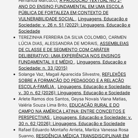
Fernanda Marcucci,
A PRODUÇÃO TEXTUAL NO 2º
ANO DO ENSINO FUNDAMENTAL EM UMA ESCOLA
PÚBLICA DE FORTALEZA EM CONTEXTO DE
VULNERABILIDADE SOCIAL
,
Linguagens, Educação e
Sociedade: v. 26 n. 51 (2022): Linguagens, Educação e
Sociedade
TEREZINHA FERREIRA DA SILVA COLOMBO, CARMEN
LÚCIA DIAS, ALESSANDRA DE MORAIS,
ASSEMBLEIAS
DE CLASSE E DE SEGMENTO COM CARÁTER
DELIBERATIVO: UMA EXPERIÊNCIA NOS ENSINOS
FUNDAMENTAL II E MÉDIO
,
Linguagens, Educação e
Sociedade: n. 33 (2015)
Solange Vaz, Magali Aparecida Silvestre,
REFLEXÕES
SOBRE A FORMAÇÃO DO PEDAGOGO E A RELAÇÃO
ESCOLA-FAMÍLIA
,
Linguagens, Educação e Sociedade:
v. 30 n. 62 (2026): Linguagens, Educação e Sociedade
Arlete Ramos dos Santos, Geysa Novais Viana Matias,
Valéria Souza Lima Brito,
EDUCAÇÃO RURAL E DO
CAMPO NA AMÉRICA LATINA: ENTRE CONCEITOS E
PERSPECTIVAS
,
Linguagens, Educação e Sociedade: v.
30 n. 62 (2026): Linguagens, Educação e Sociedade
Rafael Eduardo Montaño Arrieta, Marilza Vanessa Rosa
Suanno,
RESIDÊNCIA MÉDICA TRANSDISCIPLINAR EM