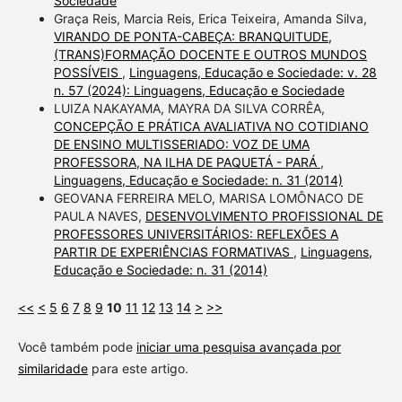
Sociedade
Graça Reis, Marcia Reis, Erica Teixeira, Amanda Silva,
VIRANDO DE PONTA-CABEÇA: BRANQUITUDE,
(TRANS)FORMAÇÃO DOCENTE E OUTROS MUNDOS
POSSÍVEIS
,
Linguagens, Educação e Sociedade: v. 28
n. 57 (2024): Linguagens, Educação e Sociedade
LUIZA NAKAYAMA, MAYRA DA SILVA CORRÊA,
CONCEPÇÃO E PRÁTICA AVALIATIVA NO COTIDIANO
DE ENSINO MULTISSERIADO: VOZ DE UMA
PROFESSORA, NA ILHA DE PAQUETÁ - PARÁ
,
Linguagens, Educação e Sociedade: n. 31 (2014)
GEOVANA FERREIRA MELO, MARISA LOMÔNACO DE
PAULA NAVES,
DESENVOLVIMENTO PROFISSIONAL DE
PROFESSORES UNIVERSITÁRIOS: REFLEXÕES A
PARTIR DE EXPERIÊNCIAS FORMATIVAS
,
Linguagens,
Educação e Sociedade: n. 31 (2014)
<<
<
5
6
7
8
9
10
11
12
13
14
>
>>
Você também pode
iniciar uma pesquisa avançada por
similaridade
para este artigo.