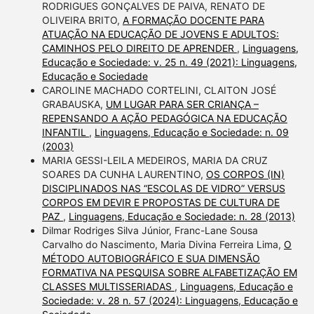
RODRIGUES GONÇALVES DE PAIVA, RENATO DE
OLIVEIRA BRITO,
A FORMAÇÃO DOCENTE PARA
ATUAÇÃO NA EDUCAÇÃO DE JOVENS E ADULTOS:
CAMINHOS PELO DIREITO DE APRENDER
,
Linguagens,
Educação e Sociedade: v. 25 n. 49 (2021): Linguagens,
Educação e Sociedade
CAROLINE MACHADO CORTELINI, CLAITON JOSÉ
GRABAUSKA,
UM LUGAR PARA SER CRIANÇA –
REPENSANDO A AÇÃO PEDAGÓGICA NA EDUCAÇÃO
INFANTIL
,
Linguagens, Educação e Sociedade: n. 09
(2003)
MARIA GESSI-LEILA MEDEIROS, MARIA DA CRUZ
SOARES DA CUNHA LAURENTINO,
OS CORPOS (IN)
DISCIPLINADOS NAS “ESCOLAS DE VIDRO” VERSUS
CORPOS EM DEVIR E PROPOSTAS DE CULTURA DE
PAZ
,
Linguagens, Educação e Sociedade: n. 28 (2013)
Dilmar Rodriges Silva Júnior, Franc-Lane Sousa
Carvalho do Nascimento, Maria Divina Ferreira Lima,
O
MÉTODO AUTOBIOGRÁFICO E SUA DIMENSÃO
FORMATIVA NA PESQUISA SOBRE ALFABETIZAÇÃO EM
CLASSES MULTISSERIADAS
,
Linguagens, Educação e
Sociedade: v. 28 n. 57 (2024): Linguagens, Educação e