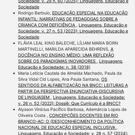
Sociedade: v. 29 n. 60 (2025): Linguagens, Educação e
Sociedade
Rodrigo Barbuio,
EDUCAÇÃO ESPECIAL NA EDUCAÇÃO
INFANTIL: NARRATIVAS DE PEDAGOGAS SOBRE A
CRIANÇA COM DEFICIÊNCIA
,
Linguagens, Educação e
Sociedade: v. 27 n. 53 (2023): Linguagens, Educação e
Sociedade
FLÁVIA LEAL KING BALECHE, LÍLIAM MARIA BORN
MARTINELLI, MARILDA APARECIDA BEHRENS,
A
DOCÊNCIA NO ENSINO MÉDIO: UMA REFLEXÃO
SOBRE OS PARADIGMAS INOVADORES
,
Linguagens,
Educação e Sociedade: n. 38 (2018)
Maria Letícia Cautela de Almeida Machado, Paula da
Silva Vidal Cid Lopes, Ana Paula Santana,
OS
SENTIDOS DA ALFABETIZAÇÃO NA BNCC: LEITURAS A
PARTIR DA PERSPECTIVA ENUNCIATIVA-DISCURSIVA
DE LINGUAGEM
,
Linguagens, Educação e Sociedade:
v. 26 n. 52 (2022): Dossiê: Que Currículo é a BNCC?
Alysson Vinícius Pacífico Barbosa, Ademárcia Lopes de
Oliveira Costa ,
CONCEPÇÕES DOCENTES EM RIO
BRANCO-AC: O (DES)CONHECIMENTO DA POLÍTICA
NACIONAL DE EDUCAÇÃO ESPECIAL INCLUSIVA
,
Linguagens, Educação e Sociedade: v. 28 n. 57 (2024):