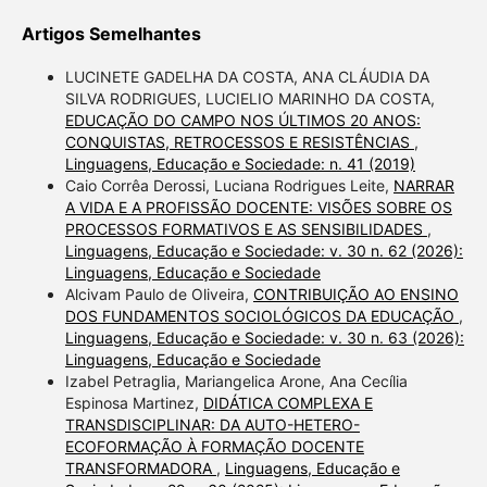
Artigos Semelhantes
LUCINETE GADELHA DA COSTA, ANA CLÁUDIA DA
SILVA RODRIGUES, LUCIELIO MARINHO DA COSTA,
EDUCAÇÃO DO CAMPO NOS ÚLTIMOS 20 ANOS:
CONQUISTAS, RETROCESSOS E RESISTÊNCIAS
,
Linguagens, Educação e Sociedade: n. 41 (2019)
Caio Corrêa Derossi, Luciana Rodrigues Leite,
NARRAR
A VIDA E A PROFISSÃO DOCENTE: VISÕES SOBRE OS
PROCESSOS FORMATIVOS E AS SENSIBILIDADES
,
Linguagens, Educação e Sociedade: v. 30 n. 62 (2026):
Linguagens, Educação e Sociedade
Alcivam Paulo de Oliveira,
CONTRIBUIÇÃO AO ENSINO
DOS FUNDAMENTOS SOCIOLÓGICOS DA EDUCAÇÃO
,
Linguagens, Educação e Sociedade: v. 30 n. 63 (2026):
Linguagens, Educação e Sociedade
Izabel Petraglia, Mariangelica Arone, Ana Cecília
Espinosa Martinez,
DIDÁTICA COMPLEXA E
TRANSDISCIPLINAR: DA AUTO-HETERO-
ECOFORMAÇÃO À FORMAÇÃO DOCENTE
TRANSFORMADORA
,
Linguagens, Educação e