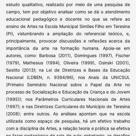
estudo qualitativo, realizado por meio de uma pesquisa de
campo, tem por objetivo analisar como se dá o atendimento
educacional pedagógico e docente no que se refere ao
ensino de Artes na Escola Municipal Simões Filho em Teresina
(PI), vislumbrando a ampliação do referencial teórico, e,
principalmente, provocar discussões e reflexões acerca da
importância da arte na formação humana. Apoia-se em
autores, como: Barbosa (2011), Domingues (1997), Fischer
(1979), Mathesius (1994), Oliveira (1999), Osinski (2001),
Sestito (2013); na Lei de Diretrizes e Bases da Educação
Nacional (LDBEN, n. 9394/96), nos Anais da UNICSUL
(Primeiro Seminário Nacional sobre o Papel da Arte no
processo de Socialização e Educação da Criança e do Jovem
(1995)); nos Parâmetros Curriculares Nacionais de Artes
(1997); e nas Diretrizes Curriculares do Município de Teresina
(2008); entre outros. As análises apontam que na escola
utilizada como espaço de pesquisa, há um efetivo trabalho
com a disciplina de Artes, a relação teoria e prática se efetiva
no fazer pedagógico de sala de aula; entretanto, os desafios