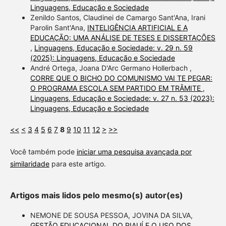
Linguagens, Educação e Sociedade
Zenildo Santos, Claudinei de Camargo Sant'Ana, Irani
Parolin Sant'Ana,
INTELIGÊNCIA ARTIFICIAL E A
EDUCAÇÃO: UMA ANÁLISE DE TESES E DISSERTAÇÕES
,
Linguagens, Educação e Sociedade: v. 29 n. 59
(2025): Linguagens, Educação e Sociedade
André Ortega, Joana D'Arc Germano Hollerbach ,
CORRE QUE O BICHO DO COMUNISMO VAI TE PEGAR:
O PROGRAMA ESCOLA SEM PARTIDO EM TRÂMITE
,
Linguagens, Educação e Sociedade: v. 27 n. 53 (2023):
Linguagens, Educação e Sociedade
<<
<
3
4
5
6
7
8
9
10
11
12
>
>>
Você também pode
iniciar uma pesquisa avançada por
similaridade
para este artigo.
Artigos mais lidos pelo mesmo(s) autor(es)
NEMONE DE SOUSA PESSOA, JOVINA DA SILVA,
GESTÃO EDUCACIONAL DO PIAUÍ E O USO DOS