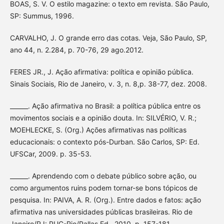
BOAS, S. V. O estilo magazine: o texto em revista. São Paulo,
SP: Summus, 1996.
CARVALHO, J. O grande erro das cotas. Veja, São Paulo, SP,
ano 44, n. 2.284, p. 70-76, 29 ago.2012.
FERES JR., J. Ação afirmativa: política e opinião pública.
Sinais Sociais, Rio de Janeiro, v. 3, n. 8,p. 38-77, dez. 2008.
______. Ação afirmativa no Brasil: a política pública entre os
movimentos sociais e a opinião douta. In: SILVÉRIO, V. R.;
MOEHLECKE, S. (Org.) Ações afirmativas nas políticas
educacionais: o contexto pós-Durban. São Carlos, SP: Ed.
UFSCar, 2009. p. 35-53.
______. Aprendendo com o debate público sobre ação, ou
como argumentos ruins podem tornar-se bons tópicos de
pesquisa. In: PAIVA, A. R. (Org.). Entre dados e fatos: ação
afirmativa nas universidades públicas brasileiras. Rio de
Janeiro/RJ: PUC-Rio/Pallas Ed., 2010. p. 157-181.