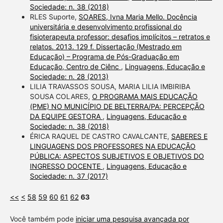
Sociedade: n. 38 (2018)
RLES Suporte,
SOARES, Ivna Maria Mello. Docência
universitária e desenvolvimento profissional do
fisioterapeuta professor: desafios implícitos – retratos e
relatos. 2013. 129 f. Dissertação (Mestrado em
Educação) – Programa de Pós-Graduação em
Educação, Centro de Ciênc
,
Linguagens, Educação e
Sociedade: n. 28 (2013)
LILIA TRAVASSOS SOUSA, MARIA LILIA IMBIRIBA
SOUSA COLARES,
O PROGRAMA MAIS EDUCAÇÃO
(PME) NO MUNICÍPIO DE BELTERRA/PA: PERCEPÇÃO
DA EQUIPE GESTORA
,
Linguagens, Educação e
Sociedade: n. 38 (2018)
ÉRICA RAQUEL DE CASTRO CAVALCANTE,
SABERES E
LINGUAGENS DOS PROFESSORES NA EDUCAÇÃO
PÚBLICA: ASPECTOS SUBJETIVOS E OBJETIVOS DO
INGRESSO DOCENTE
,
Linguagens, Educação e
Sociedade: n. 37 (2017)
<<
<
58
59
60
61
62
63
Você também pode
iniciar uma pesquisa avançada por