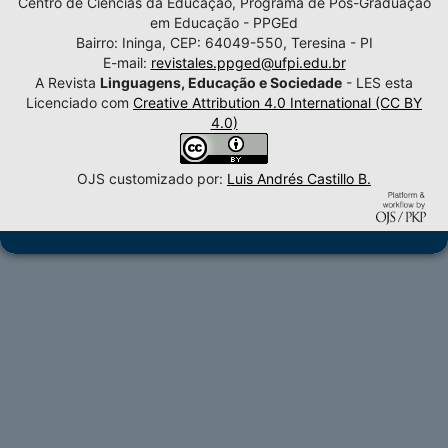
Centro de Ciências da Educação, Programa de Pós-Graduação
em Educação - PPGEd
Bairro: Ininga, CEP: 64049-550, Teresina - PI
E-mail:
revistales.ppged@ufpi.edu.br
A Revista
Linguagens, Educação e Sociedade
- LES esta
Licenciado com
Creative Attribution 4.0 International (CC BY
4.0)
OJS customizado por:
Luis Andrés Castillo B.