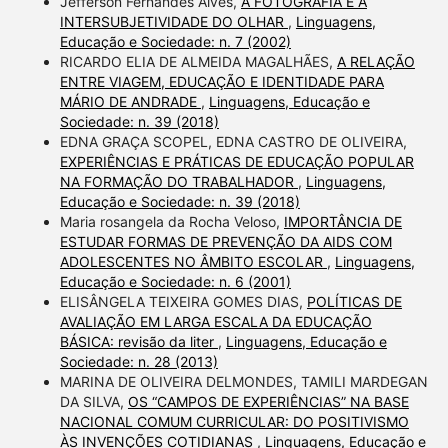
Jefferson Fernandes Alves,
A FOTOGRAFIA E A
INTERSUBJETIVIDADE DO OLHAR
,
Linguagens,
Educação e Sociedade: n. 7 (2002)
RICARDO ELIA DE ALMEIDA MAGALHÃES,
A RELAÇÃO
ENTRE VIAGEM, EDUCAÇÃO E IDENTIDADE PARA
MÁRIO DE ANDRADE
,
Linguagens, Educação e
Sociedade: n. 39 (2018)
EDNA GRAÇA SCOPEL, EDNA CASTRO DE OLIVEIRA,
EXPERIÊNCIAS E PRÁTICAS DE EDUCAÇÃO POPULAR
NA FORMAÇÃO DO TRABALHADOR
,
Linguagens,
Educação e Sociedade: n. 39 (2018)
Maria rosangela da Rocha Veloso,
IMPORTÂNCIA DE
ESTUDAR FORMAS DE PREVENÇÃO DA AIDS COM
ADOLESCENTES NO ÂMBITO ESCOLAR
,
Linguagens,
Educação e Sociedade: n. 6 (2001)
ELISÂNGELA TEIXEIRA GOMES DIAS,
POLÍTICAS DE
AVALIAÇÃO EM LARGA ESCALA DA EDUCAÇÃO
BÁSICA: revisão da liter
,
Linguagens, Educação e
Sociedade: n. 28 (2013)
MARINA DE OLIVEIRA DELMONDES, TAMILI MARDEGAN
DA SILVA,
OS “CAMPOS DE EXPERIÊNCIAS” NA BASE
NACIONAL COMUM CURRICULAR: DO POSITIVISMO
ÀS INVENÇÕES COTIDIANAS
,
Linguagens, Educação e